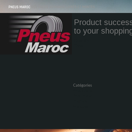
PNEUS MAROC
VOS PNEUS AU MAROC LIVRÉS ET MONTÉS
Product success
to your shopping
Quantity
Total
Catégories
Pneus Auto
Pneu moto
Promos
Marques