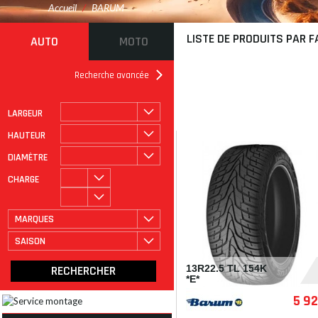
Accueil
/
BARUM
LISTE DE PRODUITS PAR 
AUTO
MOTO
Recherche avancée
LARGEUR
ROULAGE À PLAT
CATÉGORIE
HAUTEUR
DIAMÈTRE
CHARGE
MARQUES
SAISON
13R22.5 TL 154K
*E*
5 9
VBA13225BS73