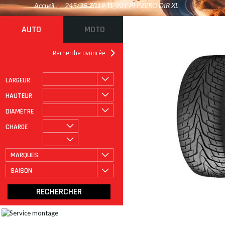
Accueil
/
245/35 ZR19 TL 93Y PI PZERO DIR XL
AUTO
MOTO
Recherche avancée
LARGEUR
ROULAGE À PLAT
CATÉGORIE
HAUTEUR
DIAMÈTRE
CHARGE
MARQUES
SAISON