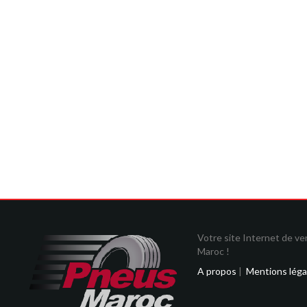
Votre site Internet de v
Maroc !
A propos
|
Mentions léga