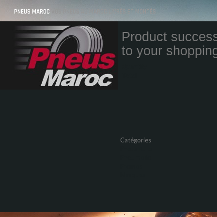
PNEUS MAROC
VOS PNEUS AU MAROC LIVRÉS ET MONTÉS
Product success
to your shopping
Quantity
Total
Catégories
Pneus Auto
Pneu moto
Promos
Marques