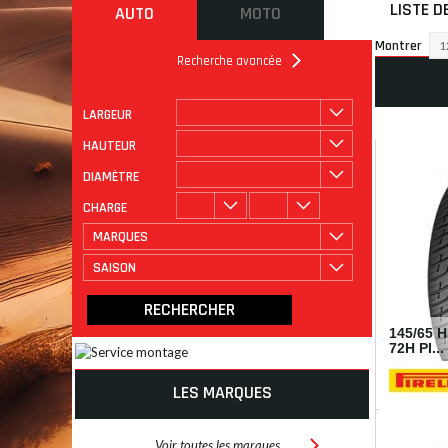
LISTE D
AUTO
MOTO
Montrer
1
Recherche avancée
AFFICHER
LARGEUR
ROULAGE
CATÉGORIE
HAUTEUR
DIAMÈTRE
CHARGE
MARQUES
SAISON
145/65 
72H PI...
LES MARQUES
I253244
Voir toutes les marques