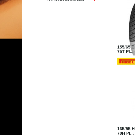
155/65 
75T PI...
I250765
165/55 
70H PI...