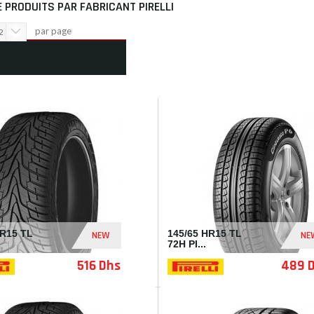
E PRODUITS PAR FABRICANT PIRELLI
par page
2
 PLUS DE PRODUITS
(448)
 À PLAT
HR15 TL
145/65 HR15 TL
NEW
NE
72H PI...
516 Dhs
489 
I206900