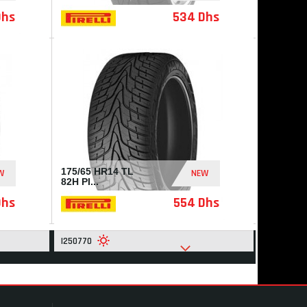
Dhs
534 Dhs
I230846
175/65 HR14 TL
W
NEW
82H PI...
Dhs
554 Dhs
I250770
S
(448)