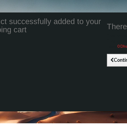
ct successfully added to your
There 
ing cart
Total product
Total shippin
Taxes
0 Dhs
Total (tax inc
Conti