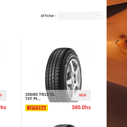
Afficher :
--
155/65 TR13 TL
W
NEW
73T PI...
Dhs
385 Dhs
I201508