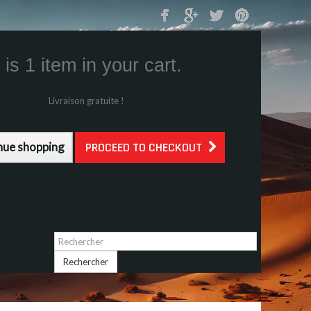
Mon Panier
0
is 1 item in your cart.
s (tax incl.)
g (tax incl.)
Livraison gratuite !
l.)
nue shopping
PROCEED TO CHECKOUT
Identifiez-vous
Rechercher