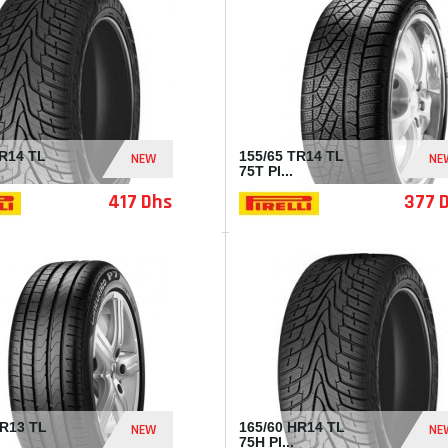
TR14 TL
155/65 TR14 TL
NEW
NE
75T PI...
417 Dhs
377 
I230845
HR13 TL
165/60 HR14 TL
NEW
NE
75H PI...