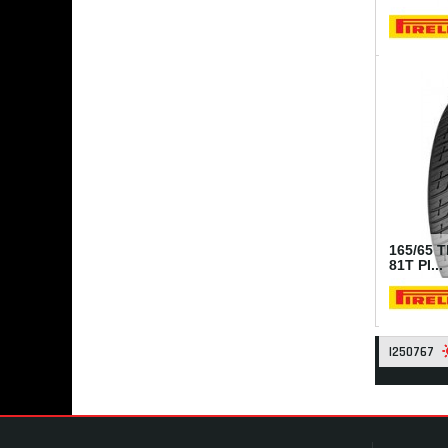
I19803
165/65 
81T PI...
I250767