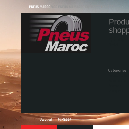
PNEUS MAROC
VOS PNEUS AU MAROC LIVRÉS ET MONTÉS
Produ
shopp
Quantity
Total
Catégories
Pneus Auto
Pneu moto
Promos
Marques
Accueil
/
PIRELLI