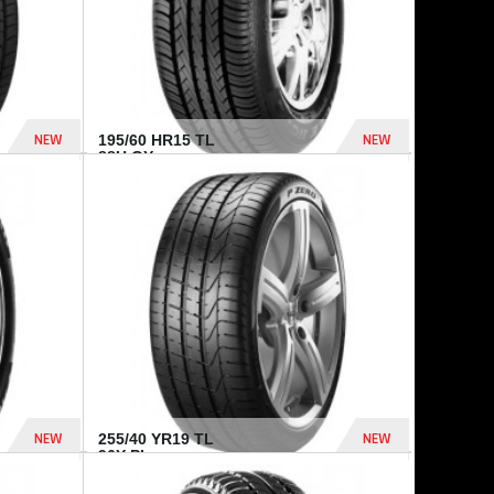
NEW
NEW
195/60 HR15 TL
88H GY...
955 Dhs
521 Dhs
NEW
NEW
255/40 YR19 TL
96Y PI...