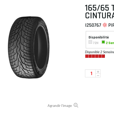
165/65 T
CINTUR
I250767
PI
 À PLAT
Disponibilité
72H
2 Se
Disponible 2 Semain
Agrandir l'image