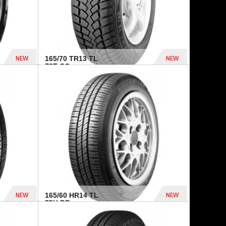
NEW
NEW
165/70 TR13 TL
79T CO...
402 Dhs
364 Dhs
NEW
NEW
165/60 HR14 TL
75H BR...