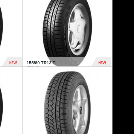
448 Dhs
540 Dhs
NEW
NEW
155/80 TR13 TL
79T FI...
302 Dhs
309 Dhs