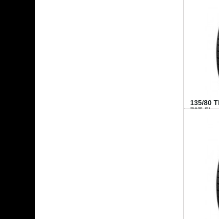
135/80 
70T FI...