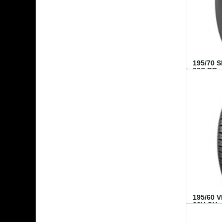
195/70 
92S BR..
195/60 
88V GY...