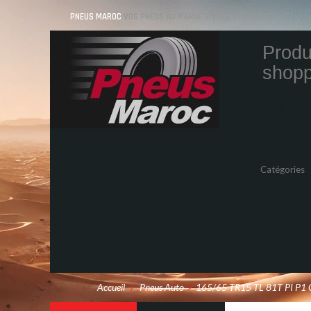
PNEUS MAROC
VOS PNEUS AU MAROC LIVRÉS ET MONTÉS
Produ
shopp
Quantity
Total
Catégories
Pneus Auto
Pneu moto
Promos
Marques
Accueil
/
Pneus Auto
>
165/65 TR15 TL 81T PI P