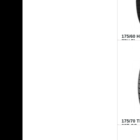
175/60 
77H FI...
175/70 
82T CO..