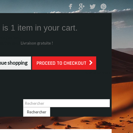
Mon Panier
0
is 1 item in your cart.
s (tax incl.)
g (tax incl.)
Livraison gratuite !
l.)
nue shopping
PROCEED TO CHECKOUT
Identifiez-vous
Rechercher