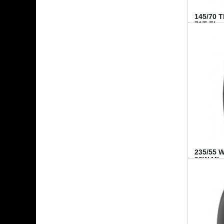
145/70 
71T FI...
235/55 
99W MI..