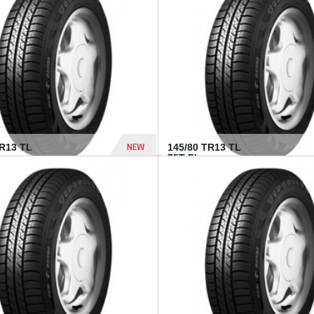
282 Dhs
NEW
TR13 TL
145/80 TR13 TL
75T FI...
307 Dhs