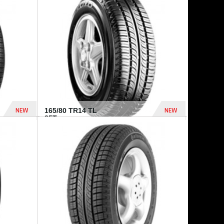
875 Dhs
1 771 Dhs
NEW
NEW
165/80 TR14 TL
85T...
372 Dhs
458 Dhs