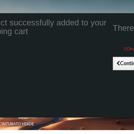
ct successfully added to your
There 
ing cart
Total product
Total shippin
Taxes
0 Dhs
Total (tax inc
Conti
1 CINTURATO VERDE