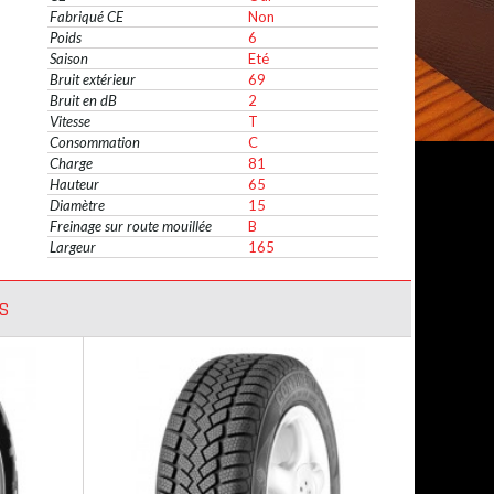
Fabriqué CE
Non
Poids
6
Saison
Eté
Bruit extérieur
69
Bruit en dB
2
Vitesse
T
Consommation
C
Charge
81
Hauteur
65
Diamètre
15
Freinage sur route mouillée
B
Largeur
165
S