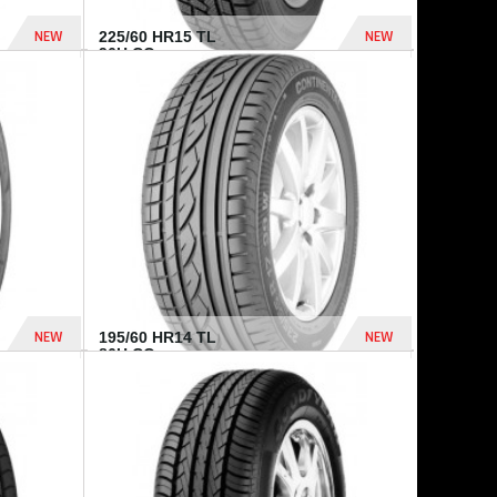
NEW
NEW
225/60 HR15 TL
96H CO...
432 Dhs
1 040 Dhs
NEW
NEW
195/60 HR14 TL
86H CO...
410 Dhs
790 Dhs