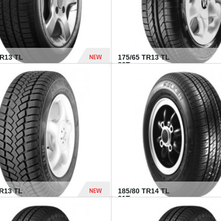
NEW
HR13 TL
175/65 TR13 TL
80T...
394 Dhs
NEW
TR13 TL
185/80 TR14 TL
.
91T...