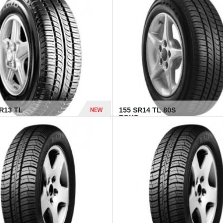
502 Dhs
NEW
TR13 TL
155 SR14 TL 80S
TOYO...
267 Dhs