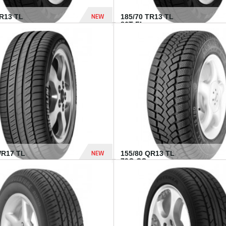
NEW
TR13 TL
185/70 TR13 TL
86T FI...
303 Dhs
NEW
WR17 TL
155/80 QR13 TL
.
79Q CO...
1 182 Dhs