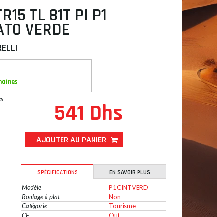
R15 TL 81T PI P1
ATO VERDE
RELLI
maines
es
541 Dhs
AJOUTER AU PANIER
SPÉCIFICATIONS
EN SAVOIR PLUS
Modèle
P1CINTVERD
Roulage à plat
Non
Catégorie
Tourisme
CE
Oui