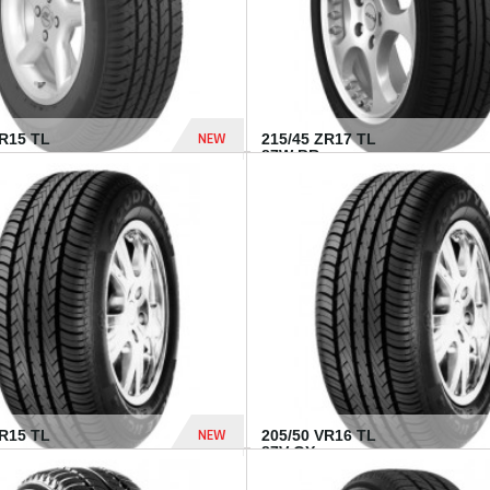
NEW
SR15 TL
215/45 ZR17 TL
.
87W BR...
837 Dhs
NEW
VR15 TL
205/50 VR16 TL
87V GY...