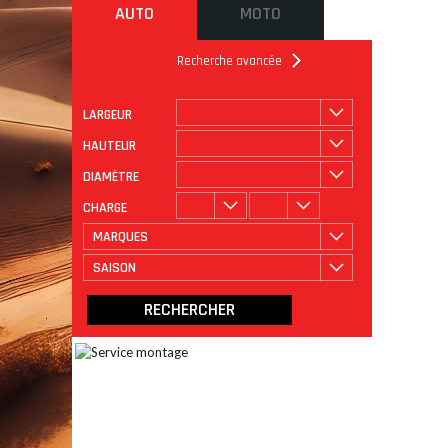
AUTO
MOTO
Recherche avancée
LARGEUR
ROULAGE
CATÉGORIE
HAUTEUR
DIAMÈTRE
CHARGE
MARQUES
SAISON