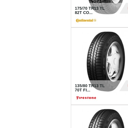
175/70 TR13 TL
82T CO...
28
135/80 TR13 TL
70T FI...
30