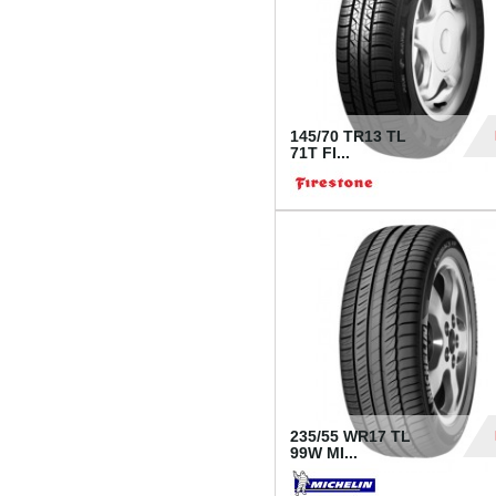
145/70 TR13 TL
71T FI...
30
235/55 WR17 TL
99W MI...