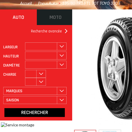
Accueil
/
Pneus Auto
>
135/80 TR13 TL 70T TOYO 330 E
AUTO
MOTO
Recherche avancée
LARGEUR
ROULAGE À PLAT
CATÉGORIE
HAUTEUR
DIAMÈTRE
CHARGE
MARQUES
SAISON