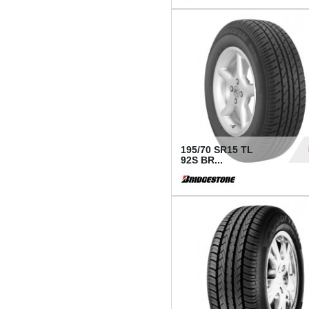
1 18
195/70 SR15 TL
92S BR...
83