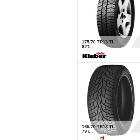
175/70 TR13 TL
82T...
32
165/70 TR13 TL
79T...