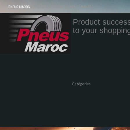
PNEUS MAROC
VOS PNEUS AU MAROC LIVRÉS ET MONTÉS
Product success
to your shopping
Quantity
Total
Catégories
Pneus Auto
Pneu moto
Promos
Marques