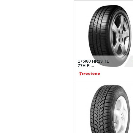
175/60 HR13 TL
77H FI...
39