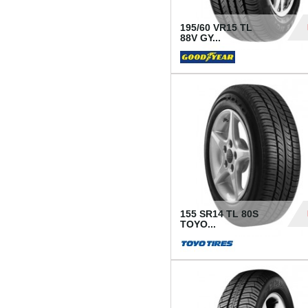
195/60 VR15 TL
88V GY...
50
155 SR14 TL 80S
TOYO...
37