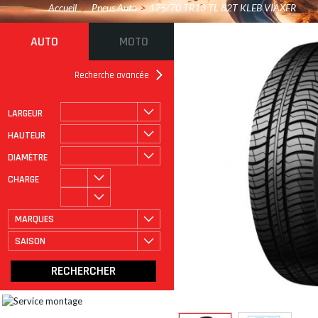
Accueil
/
Pneus Auto
>
175/70 TR13 TL 82T KLEB VIAXER
AUTO
MOTO
Recherche avancée
LARGEUR
ROULAGE À PLAT
CATÉGORIE
HAUTEUR
DIAMÈTRE
CHARGE
MARQUES
SAISON