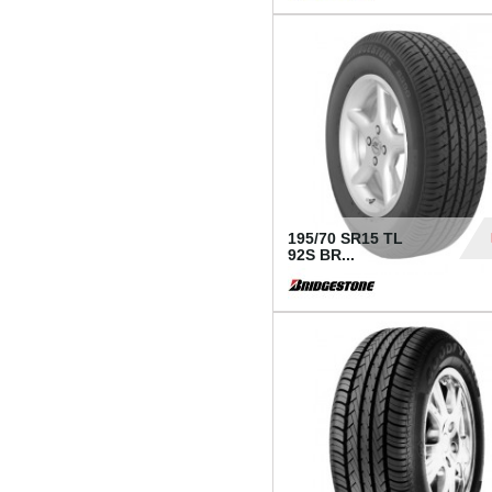
1 18
195/70 SR15 TL
92S BR...
83