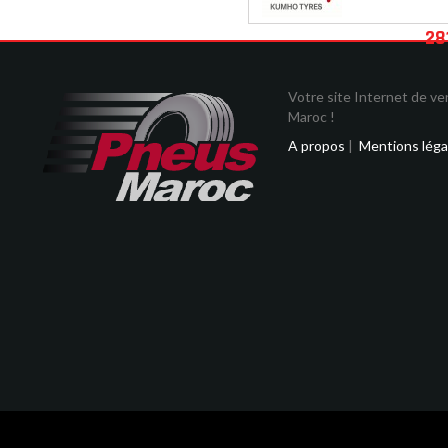
28
Votre site Internet de v
Maroc !
A propos
|
Mentions léga