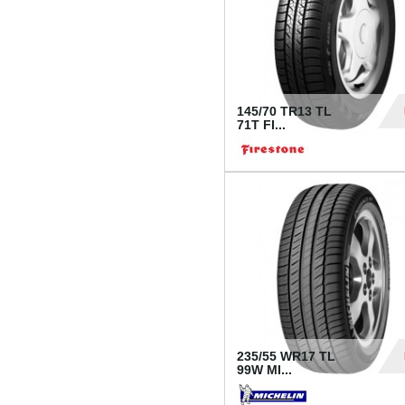
145/70 TR13 TL
71T FI...
30
235/55 WR17 TL
99W MI...