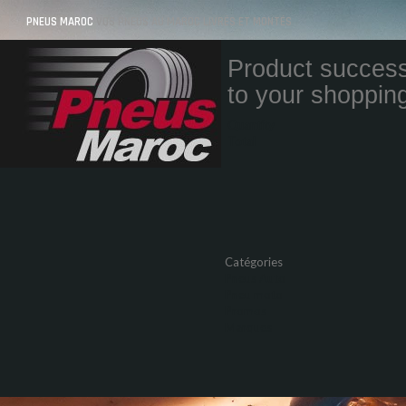
PNEUS MAROC
VOS PNEUS AU MAROC LIVRÉS ET MONTÉS
Product success
to your shopping
Quantity
Total
Catégories
Pneus Auto
Pneu moto
Promos
Marques