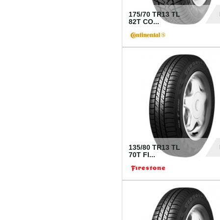
175/70 TR13 TL
82T CO...
28
135/80 TR13 TL
70T FI...
30