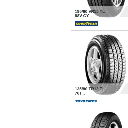
195/60 VR15 TL
88V GY...
50
135/80 TR13 TL
70T...
26