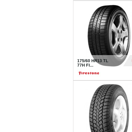
175/60 HR13 TL
77H FI...
39