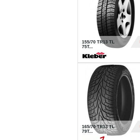
155/70 TR13 TL
75T...
30
165/70 TR13 TL
79T...