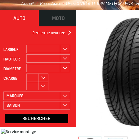
Accueil
/
Pneus Auto
>
195/50 VR16 TL 88V METEOR SPORT H
AUTO
MOTO
Recherche avancée
LARGEUR
ROULAGE À PLAT
CATÉGORIE
HAUTEUR
DIAMÈTRE
CHARGE
MARQUES
SAISON