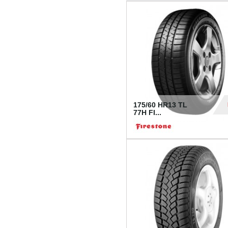
175/60 HR13 TL
77H FI...
39