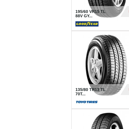
195/60 VR15 TL
88V GY...
50
135/80 TR13 TL
70T...
26