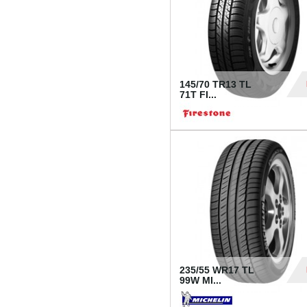
145/70 TR13 TL
71T FI...
30
235/55 WR17 TL
99W MI...