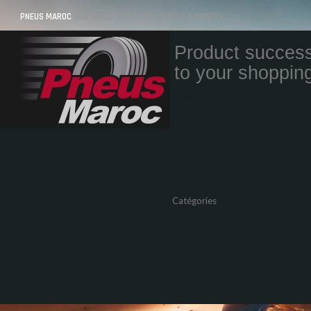
PNEUS MAROC
VOS PNEUS AU MAROC LIVRÉS ET MONTÉS
Product success
to your shopping
Quantity
Total
Catégories
Pneus Auto
Pneu moto
Promos
Marques