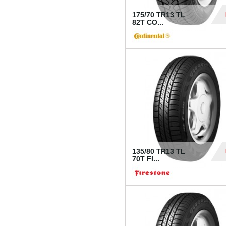
175/70 TR13 TL
82T CO...
28
135/80 TR13 TL
70T FI...
30