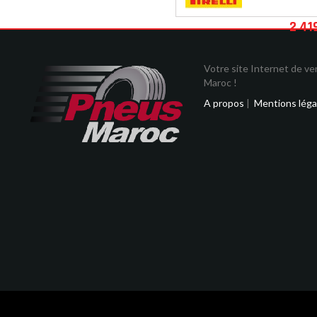
2 41
Votre site Internet de v
Maroc !
A propos
|
Mentions léga