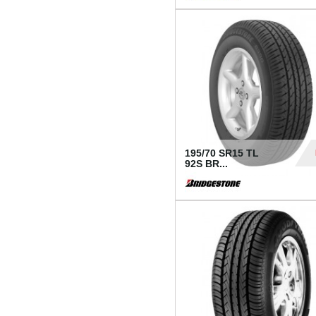
1 18
195/70 SR15 TL
92S BR...
83