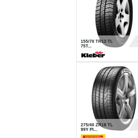
155/70 TR13 TL
75T...
30
275/40 ZR18 TL
99Y PI...