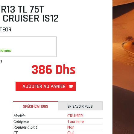
TR13 TL 75T
 CRUISER IS12
TEOR
maines
es
386 Dhs
AJOUTER AU PANIER
SPÉCIFICATIONS
EN SAVOIR PLUS
Modèle
CRUISER
Catégorie
Tourisme
Roulage à plat
Non
CE
Oui