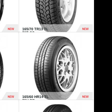
NEW
NEW
165/70 TR13 TL
79T CO...
402 Dhs
364 Dhs
NEW
NEW
165/60 HR14 TL
75H BR...