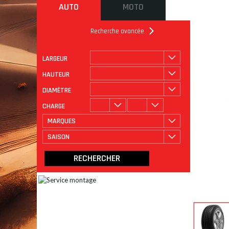
AUTO
MOTO
Recherche avancée
LARGEUR
ROULAGE
CATÉGORIE
HAUTEUR
DIAMÈTRE
CHARGE
MARQUES
SAISON