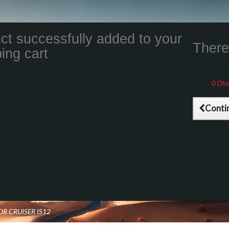
ct successfully added to your
There 
ing cart
Total product
Total shippin
Taxes
0 Dhs
Total (tax inc
Conti
OR CRUISER IS12