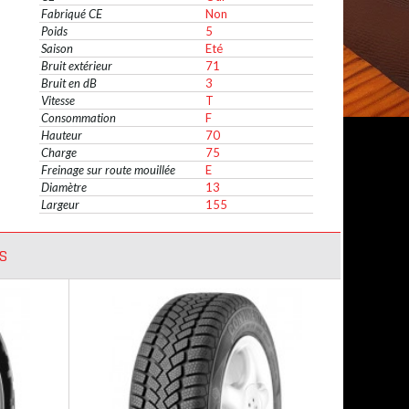
Fabriqué CE
Non
Poids
5
Saison
Eté
Bruit extérieur
71
Bruit en dB
3
Vitesse
T
Consommation
F
Hauteur
70
Charge
75
Freinage sur route mouillée
E
Diamètre
13
Largeur
155
S