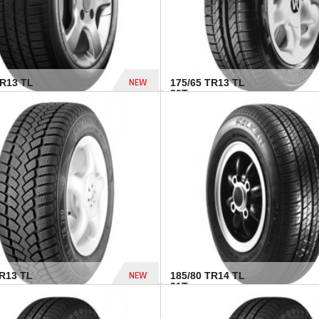
NEW
HR13 TL
175/65 TR13 TL
80T...
394 Dhs
NEW
TR13 TL
185/80 TR14 TL
.
91T...