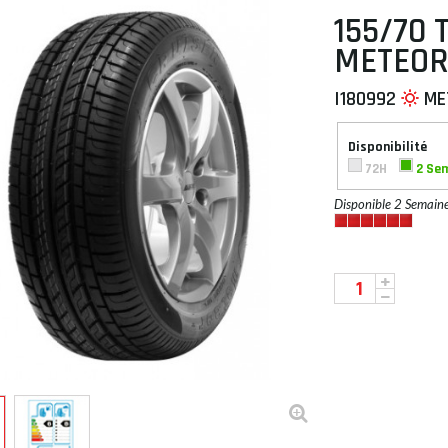
155/70 
METEOR
I180992
ME
 À PLAT
Disponibilité
72H
2 Se
Disponible 2 Semain