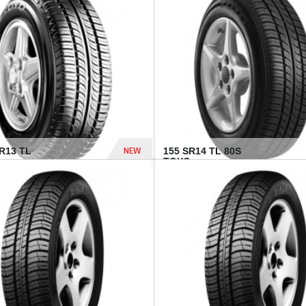
502 Dhs
NEW
TR13 TL
155 SR14 TL 80S
TOYO...
267 Dhs