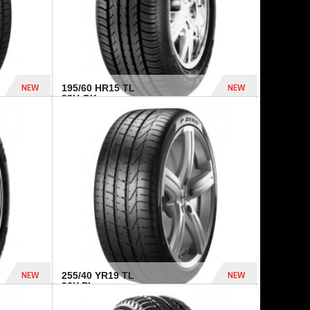
NEW
NEW
195/60 HR15 TL
88H GY...
955 Dhs
521 Dhs
NEW
NEW
255/40 YR19 TL
96Y PI...