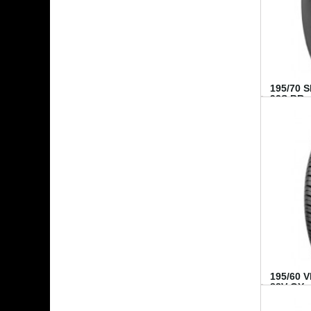
195/70 
92S BR..
195/60 
88V GY...