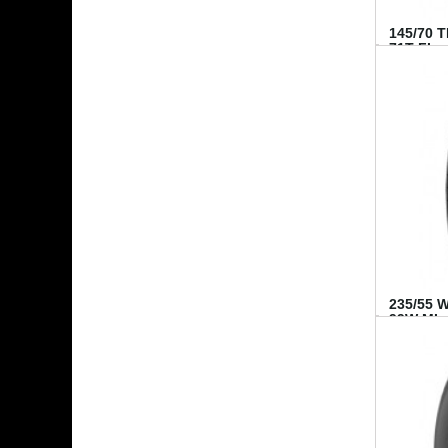
145/70 
71T FI...
235/55 
99W MI..