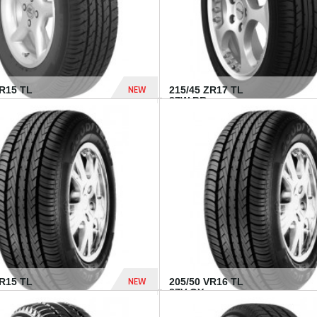
NEW
SR15 TL
215/45 ZR17 TL
.
87W BR...
837 Dhs
NEW
VR15 TL
205/50 VR16 TL
87V GY...