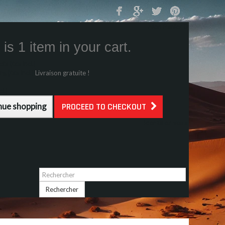
Mon Panier
0
is 1 item in your cart.
s (tax incl.)
g (tax incl.)
Livraison gratuite !
l.)
nue shopping
PROCEED TO CHECKOUT
Identifiez-vous
Rechercher