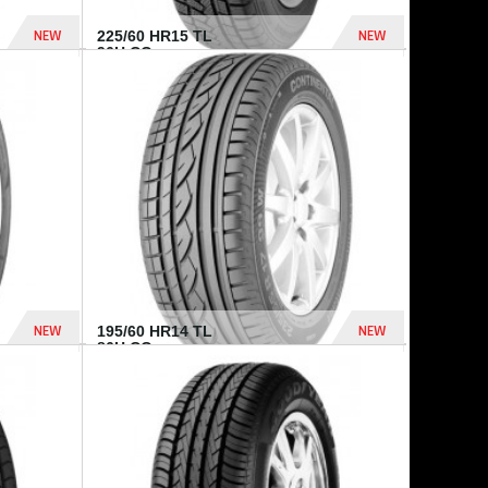
NEW
NEW
225/60 HR15 TL
96H CO...
432 Dhs
1 040 Dhs
NEW
NEW
195/60 HR14 TL
86H CO...
410 Dhs
790 Dhs