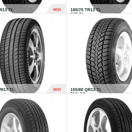
NEW
TR13 TL
185/70 TR13 TL
86T FI...
303 Dhs
NEW
WR17 TL
155/80 QR13 TL
.
79Q CO...
1 182 Dhs