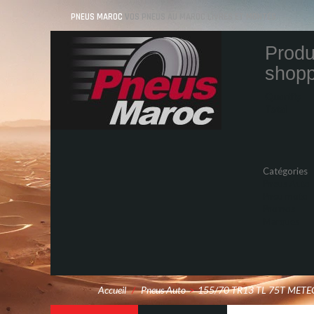
PNEUS MAROC
VOS PNEUS AU MAROC LIVRÉS ET MONTÉS
Produ
shopp
Quantity
Total
Catégories
Pneus Auto
Pneu moto
Promos
Marques
Accueil
/
Pneus Auto
>
155/70 TR13 TL 75T METE