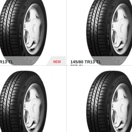
282 Dhs
NEW
TR13 TL
145/80 TR13 TL
75T FI...
307 Dhs