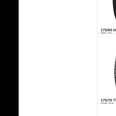
175/60 
77H FI...
175/70 
82T CO..