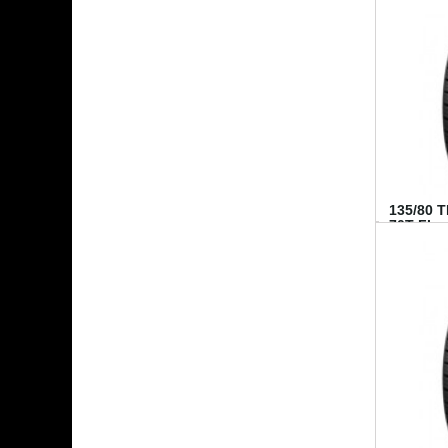
135/80 
70T FI...