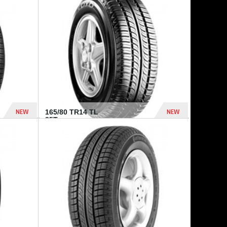
875 Dhs
1 771 Dhs
NEW
NEW
165/80 TR14 TL
85T...
372 Dhs
458 Dhs