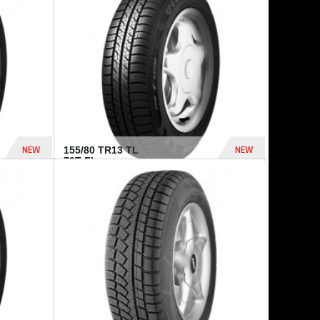
448 Dhs
540 Dhs
NEW
NEW
155/80 TR13 TL
79T FI...
302 Dhs
309 Dhs