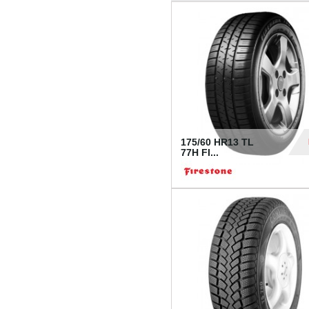
175/60 HR13 TL
77H FI...
39