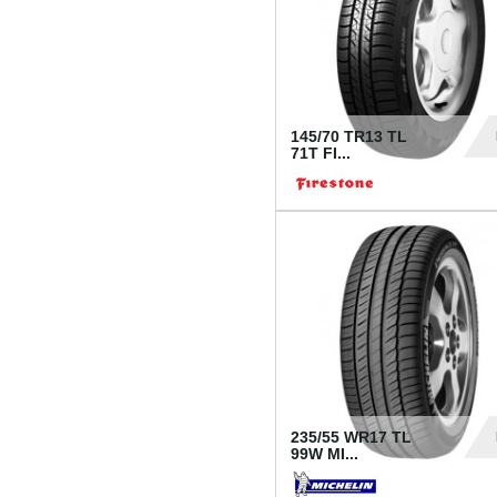
145/70 TR13 TL
71T FI...
30
235/55 WR17 TL
99W MI...