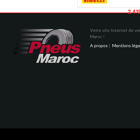
2 41
Votre site Internet de v
Maroc !
A propos
|
Mentions léga