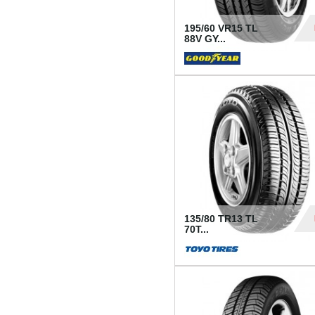
195/60 VR15 TL
88V GY...
50
135/80 TR13 TL
70T...
26