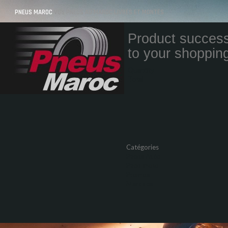
PNEUS MAROC
VOS PNEUS AU MAROC LIVRÉS ET MONTÉS
Product success
to your shopping
Quantity
Total
Catégories
Pneus Auto
Pneu moto
Promos
Marques