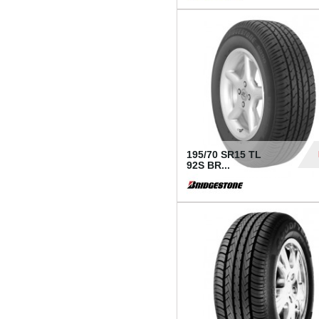
1 18
195/70 SR15 TL
92S BR...
83