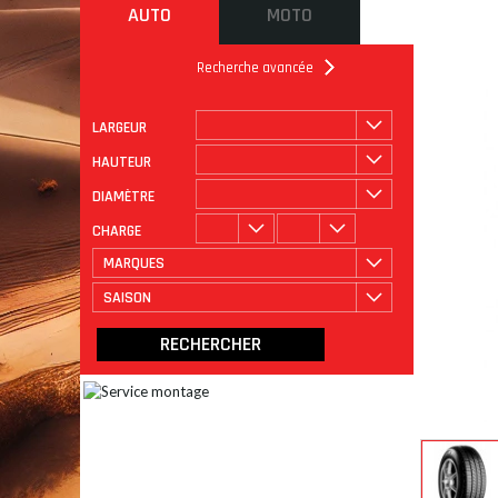
AUTO
MOTO
Recherche avancée
LARGEUR
ROULAGE
CATÉGORIE
HAUTEUR
DIAMÈTRE
CHARGE
MARQUES
SAISON