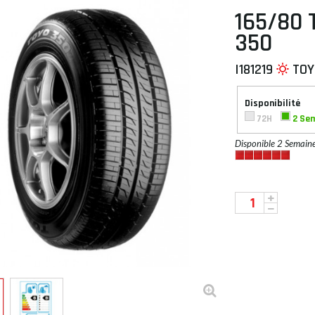
165/80 
350
I181219
TOY
 À PLAT
Disponibilité
72H
2 Se
Disponible 2 Semain