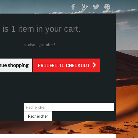
Mon Panier
0
is 1 item in your cart.
s (tax incl.)
g (tax incl.)
Livraison gratuite !
l.)
nue shopping
PROCEED TO CHECKOUT
Identifiez-vous
Rechercher