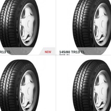
282 Dhs
NEW
TR13 TL
145/80 TR13 TL
75T FI...
307 Dhs