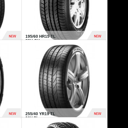
NEW
NEW
195/60 HR15 TL
88H GY...
955 Dhs
521 Dhs
NEW
NEW
255/40 YR19 TL
96Y PI...