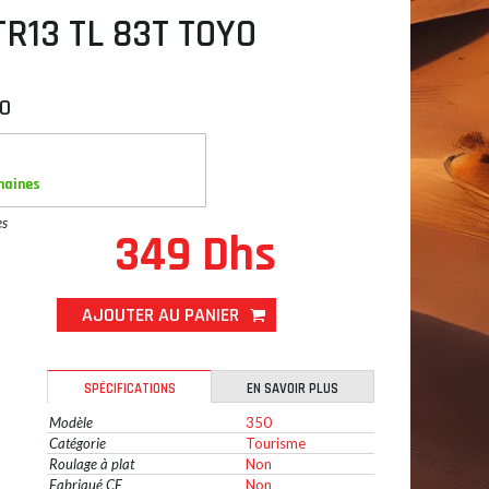
TR13 TL 83T TOYO
O
maines
es
349 Dhs
AJOUTER AU PANIER
SPÉCIFICATIONS
EN SAVOIR PLUS
Modèle
350
Catégorie
Tourisme
Roulage à plat
Non
Fabriqué CE
Non