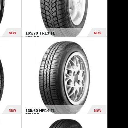
NEW
NEW
165/70 TR13 TL
79T CO...
402 Dhs
364 Dhs
NEW
NEW
165/60 HR14 TL
75H BR...