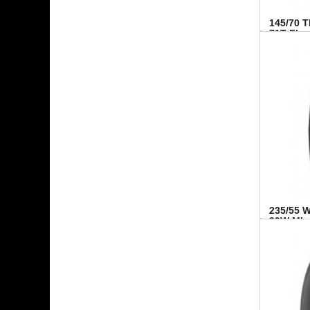
145/70 
71T FI...
235/55 
99W MI..