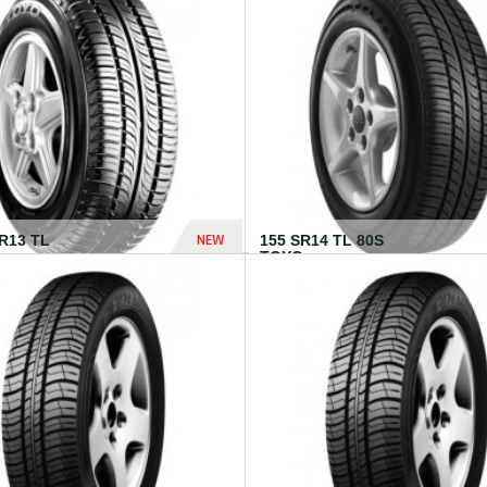
502 Dhs
NEW
TR13 TL
155 SR14 TL 80S
TOYO...
267 Dhs