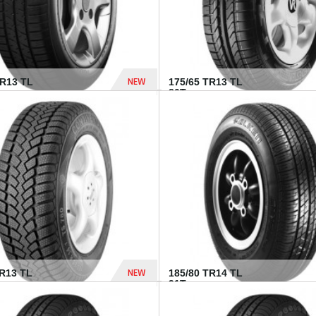
NEW
HR13 TL
175/65 TR13 TL
80T...
394 Dhs
NEW
TR13 TL
185/80 TR14 TL
.
91T...