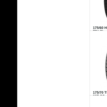
175/60 
77H FI...
175/70 
82T CO..