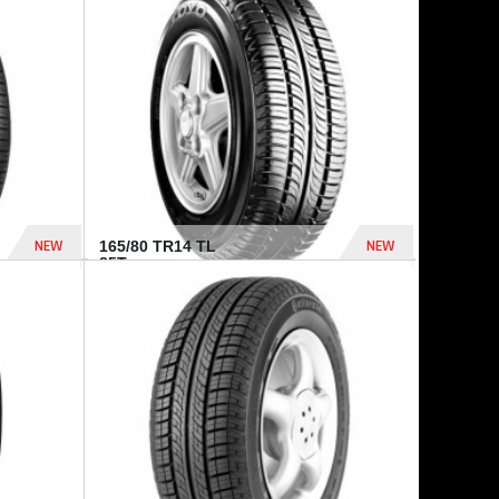
875 Dhs
1 771 Dhs
NEW
NEW
165/80 TR14 TL
85T...
372 Dhs
458 Dhs