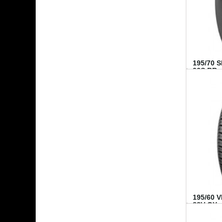
195/70 
92S BR..
195/60 
88V GY...