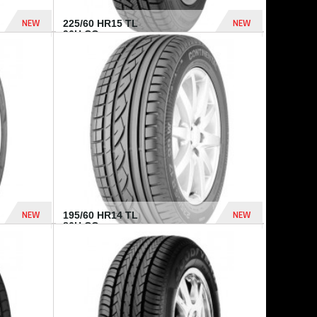
NEW
NEW
225/60 HR15 TL
96H CO...
432 Dhs
1 040 Dhs
NEW
NEW
195/60 HR14 TL
86H CO...
410 Dhs
790 Dhs