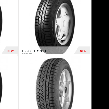
448 Dhs
540 Dhs
NEW
NEW
155/80 TR13 TL
79T FI...
302 Dhs
309 Dhs