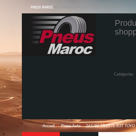
PNEUS MAROC
VOS PNEUS AU MAROC LIVRÉS ET MONTÉS
Produ
shopp
Quantity
Total
Catégories
Pneus Auto
Pneu moto
Promos
Marques
Accueil
/
Pneus Auto
>
165/80 TR13 TL 83T TOYO