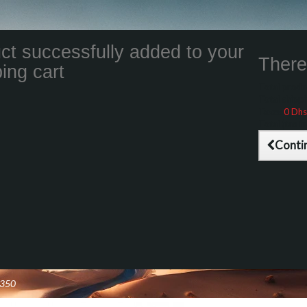
ct successfully added to your
There 
ing cart
Total product
Total shippin
Taxes
0 Dhs
Total (tax inc
Conti
 350