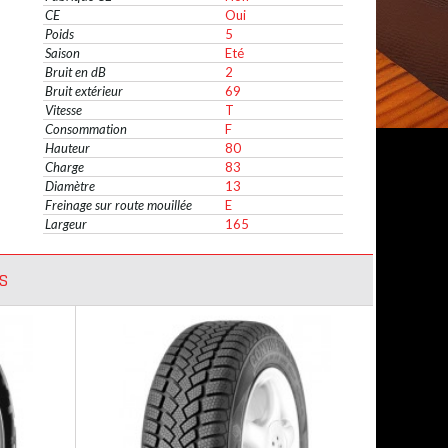
CE
Oui
Poids
5
Saison
Eté
Bruit en dB
2
Bruit extérieur
69
Vitesse
T
Consommation
F
Hauteur
80
Charge
83
Diamètre
13
Freinage sur route mouillée
E
Largeur
165
S