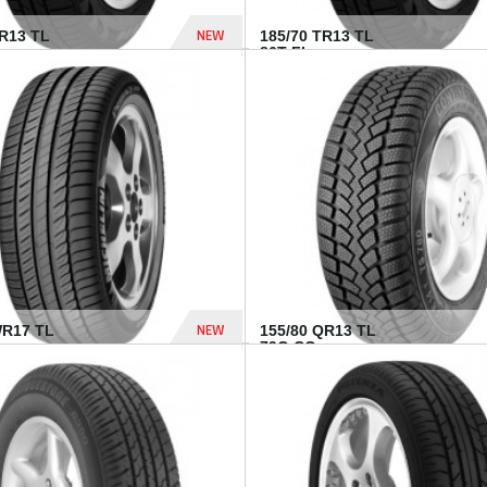
NEW
TR13 TL
185/70 TR13 TL
86T FI...
303 Dhs
NEW
WR17 TL
155/80 QR13 TL
.
79Q CO...
1 182 Dhs