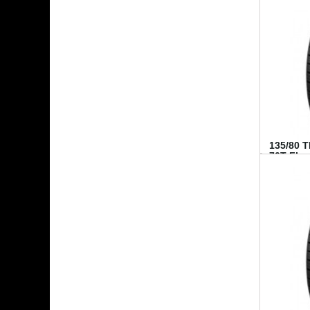
135/80 
70T FI...