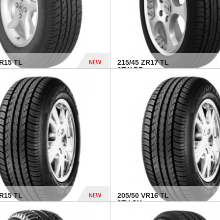
NEW
SR15 TL
215/45 ZR17 TL
.
87W BR...
837 Dhs
NEW
VR15 TL
205/50 VR16 TL
87V GY...