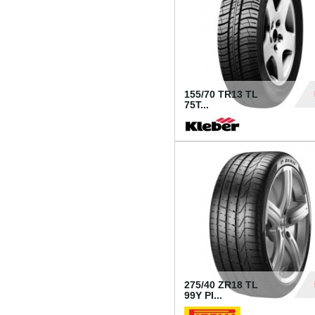
155/70 TR13 TL
75T...
30
275/40 ZR18 TL
99Y PI...