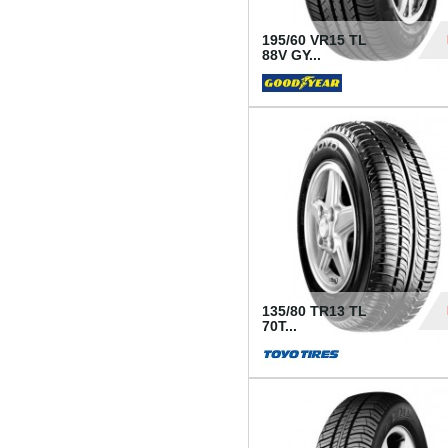
195/60 VR15 TL
88V GY...
50
135/80 TR13 TL
70T...
26