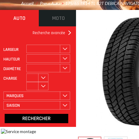
Accueil
/
Pneus Auto
>
175/65 TR14 TL 82T DEBICA NAVIGAT
AUTO
MOTO
Recherche avancée
LARGEUR
ROULAGE À PLAT
CATÉGORIE
HAUTEUR
DIAMÈTRE
CHARGE
MARQUES
SAISON