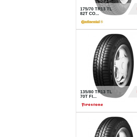
175/70 TR13 TL
82T CO...
28
135/80 TR13 TL
70T FI...
30