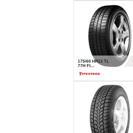
175/60 HR13 TL
77H FI...
39