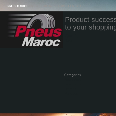
PNEUS MAROC
VOS PNEUS AU MAROC LIVRÉS ET MONTÉS
Product success
to your shopping
Quantity
Total
Catégories
Pneus Auto
Pneu moto
Promos
Marques