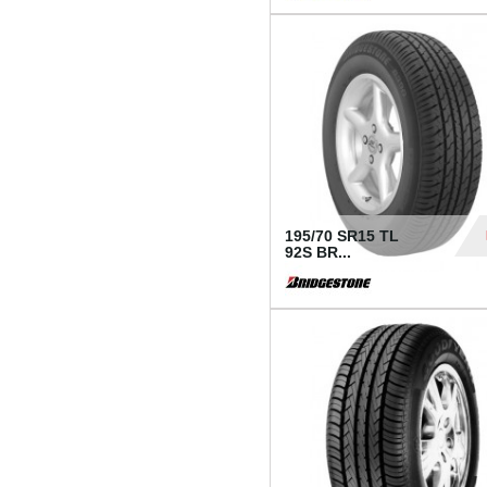
1 18
195/70 SR15 TL
92S BR...
83