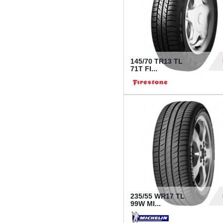
145/70 TR13 TL
71T FI...
30
235/55 WR17 TL
99W MI...