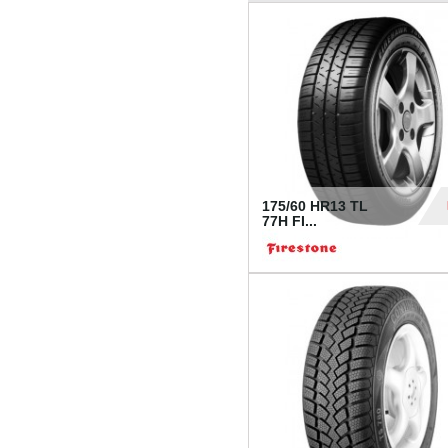
175/60 HR13 TL
77H FI...
39