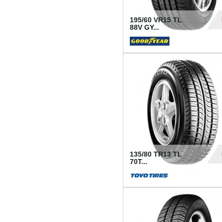
195/60 VR15 TL
88V GY...
50
135/80 TR13 TL
70T...
26