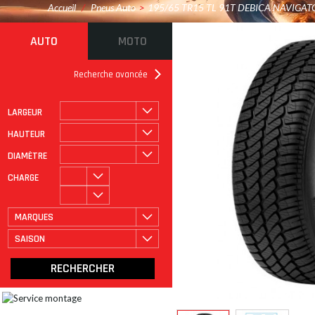
Accueil
/
Pneus Auto
>
195/65 TR15 TL 91T DEBICA NAVIGAT
AUTO
MOTO
Recherche avancée
LARGEUR
ROULAGE À PLAT
CATÉGORIE
HAUTEUR
DIAMÈTRE
CHARGE
MARQUES
SAISON