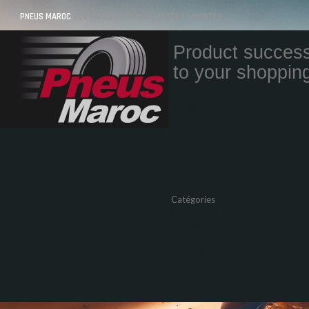
PNEUS MAROC
VOS PNEUS AU MAROC LIVRÉS ET MONTÉS
Product success
to your shopping
Quantity
Total
Catégories
Pneus Auto
Pneu moto
Promos
Marques