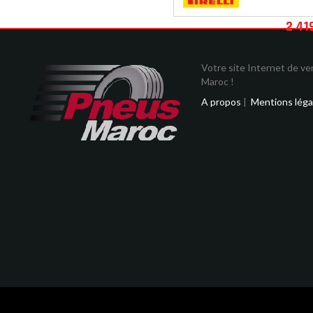
2 41
Votre site Internet de v
Maroc !
A propos
|
Mentions léga