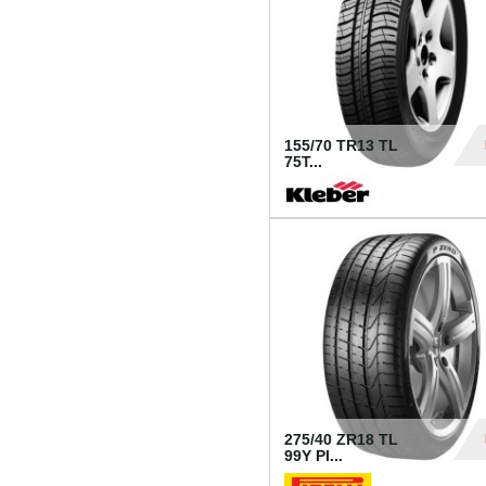
155/70 TR13 TL
75T...
30
275/40 ZR18 TL
99Y PI...