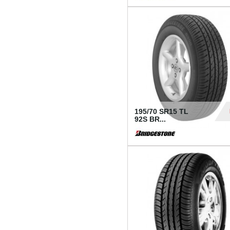
1 18
195/70 SR15 TL
92S BR...
83