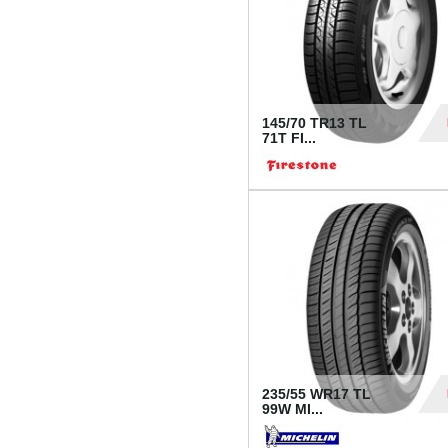
145/70 TR13 TL
71T FI...
30
235/55 WR17 TL
99W MI...