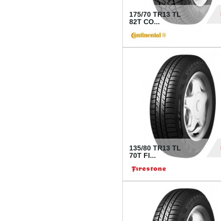
175/70 TR13 TL
82T CO...
28
135/80 TR13 TL
70T FI...
30