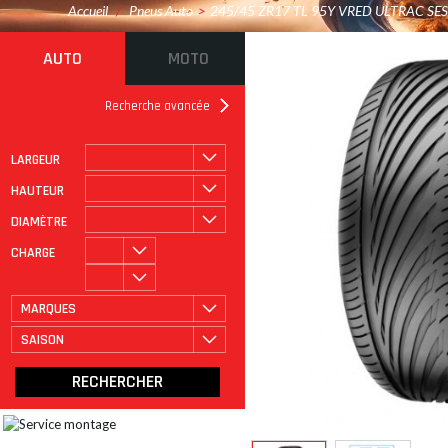
Accueil
/
Pneus Auto
>
245/45 ZR17 TL 95Y VRED ULTRAC SE
AUTO
MOTO
Recherche avancée
LARGEUR
ROULAGE À PLAT
CATÉGORIE
HAUTEUR
DIAMÈTRE
CHARGE
MARQUES
SAISON