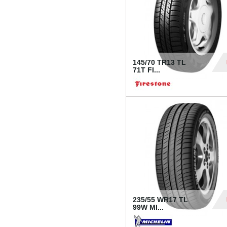
145/70 TR13 TL
71T FI...
30
235/55 WR17 TL
99W MI...