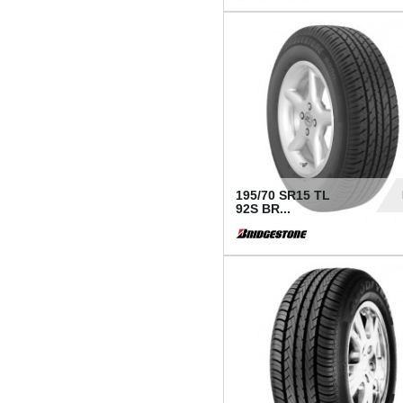
1 18
195/70 SR15 TL
92S BR...
83