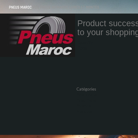
PNEUS MAROC
VOS PNEUS AU MAROC LIVRÉS ET MONTÉS
Product success
to your shopping
Quantity
Total
Catégories
Pneus Auto
Pneu moto
Promos
Marques