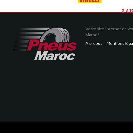
2 41
Votre site Internet de v
Maroc !
A propos
|
Mentions léga