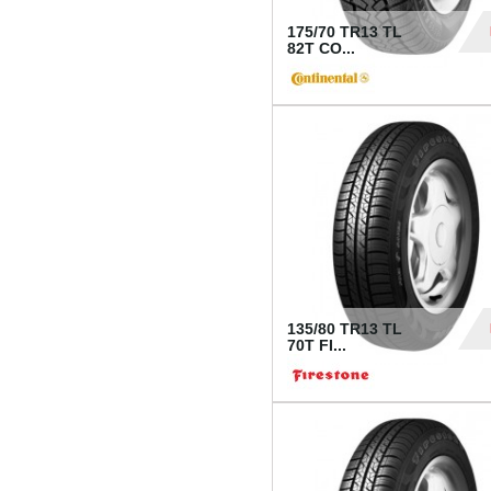
175/70 TR13 TL
82T CO...
28
135/80 TR13 TL
70T FI...
30