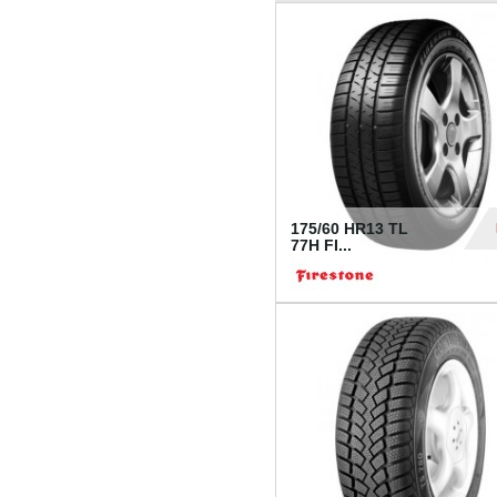
175/60 HR13 TL
77H FI...
39