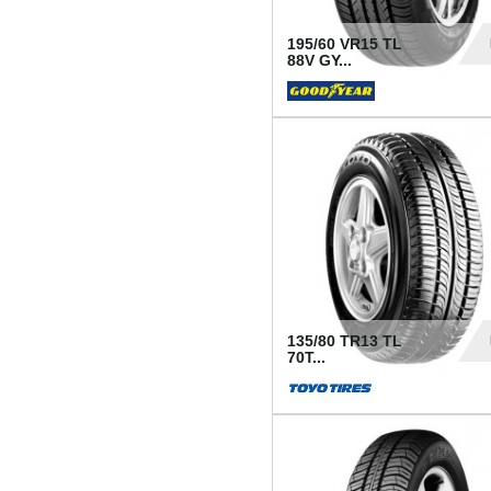
195/60 VR15 TL
88V GY...
50
135/80 TR13 TL
70T...
26