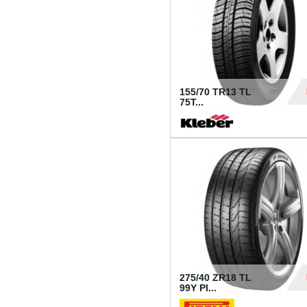
155/70 TR13 TL
75T...
30
275/40 ZR18 TL
99Y PI...