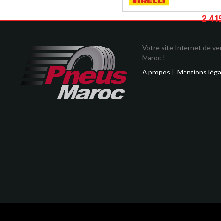
2 41
Votre site Internet de v
Maroc !
A propos
|
Mentions léga