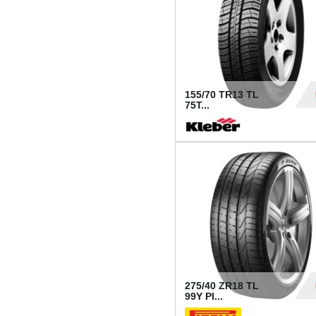
155/70 TR13 TL
75T...
30
275/40 ZR18 TL
99Y PI...