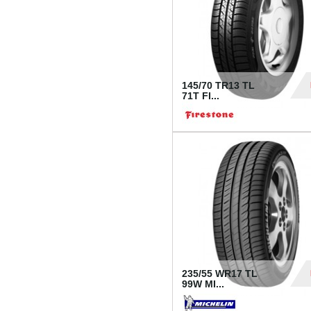
145/70 TR13 TL
71T FI...
30
235/55 WR17 TL
99W MI...