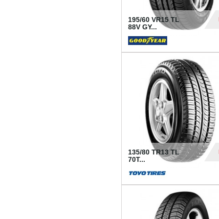
195/60 VR15 TL
88V GY...
50
135/80 TR13 TL
70T...
26