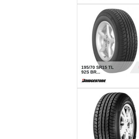
1 18
195/70 SR15 TL
92S BR...
83