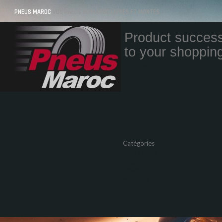
PNEUS MAROC
VOS PNEUS AU MAROC LIVRÉS ET MONTÉS
Product success
to your shopping
Quantity
Total
Catégories
Pneus Auto
Pneu moto
Promos
Marques