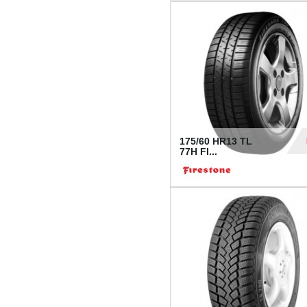
175/60 HR13 TL
77H FI...
39