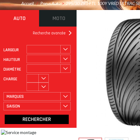
Accueil
/
Pneus Auto
>
295/30 ZR19 TL 100Y VRED ULTRAC S
AUTO
MOTO
Recherche avancée
LARGEUR
ROULAGE À PLAT
CATÉGORIE
HAUTEUR
DIAMÈTRE
CHARGE
MARQUES
SAISON