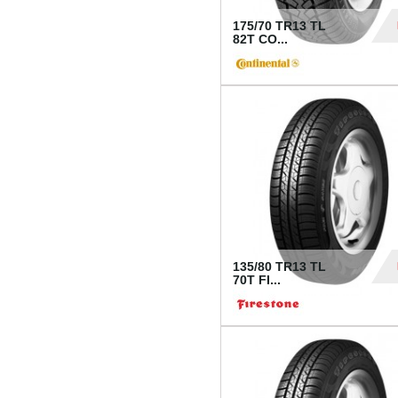
175/70 TR13 TL
82T CO...
28
135/80 TR13 TL
70T FI...
30