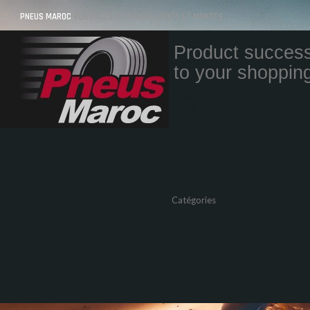
PNEUS MAROC
VOS PNEUS AU MAROC LIVRÉS ET MONTÉS
Product success
to your shopping
Quantity
Total
Catégories
Pneus Auto
Pneu moto
Promos
Marques