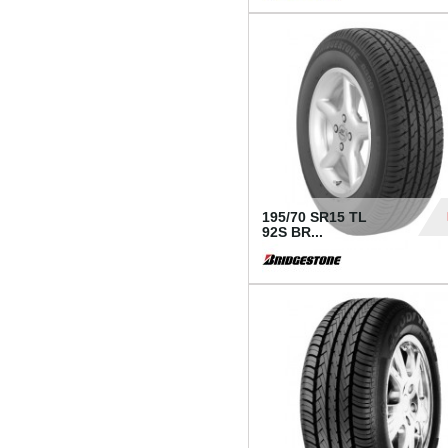
1 18
195/70 SR15 TL
92S BR...
83