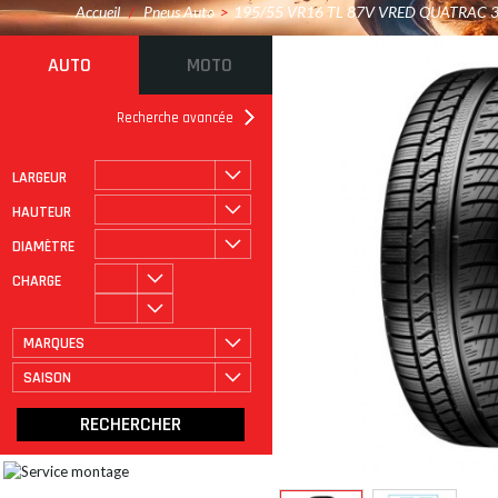
Accueil
/
Pneus Auto
>
195/55 VR16 TL 87V VRED QUATRAC 
AUTO
MOTO
Recherche avancée
LARGEUR
ROULAGE À PLAT
CATÉGORIE
HAUTEUR
DIAMÈTRE
CHARGE
MARQUES
SAISON