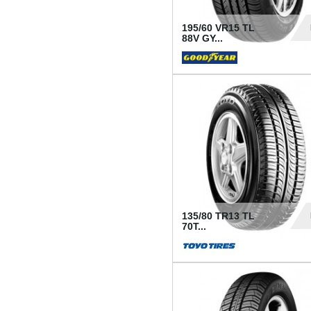
195/60 VR15 TL
88V GY...
50
135/80 TR13 TL
70T...
26