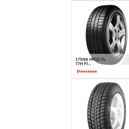
175/60 HR13 TL
77H FI...
39