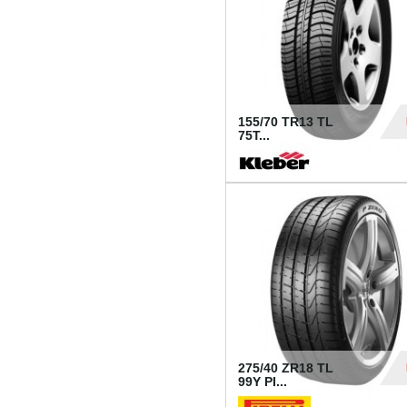
155/70 TR13 TL
75T...
30
275/40 ZR18 TL
99Y PI...