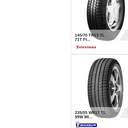
145/70 TR13 TL
71T FI...
30
235/55 WR17 TL
99W MI...