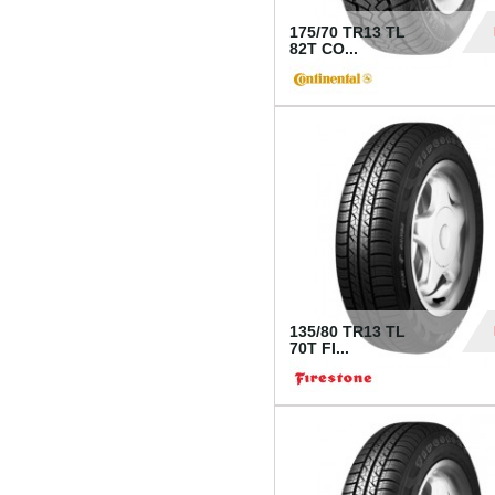
175/70 TR13 TL
82T CO...
28
135/80 TR13 TL
70T FI...
30