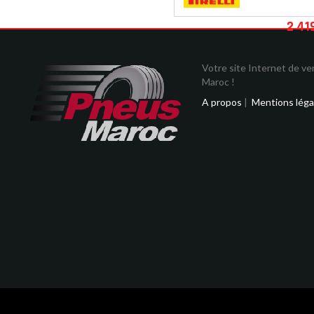
2 41
Votre site Internet de v
Maroc !
A propos
|
Mentions léga