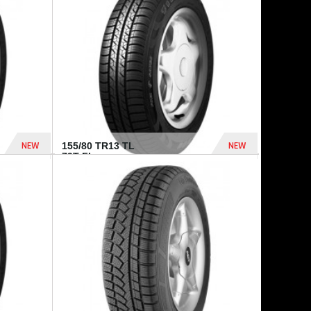
448 Dhs
540 Dhs
NEW
NEW
155/80 TR13 TL
79T FI...
302 Dhs
309 Dhs