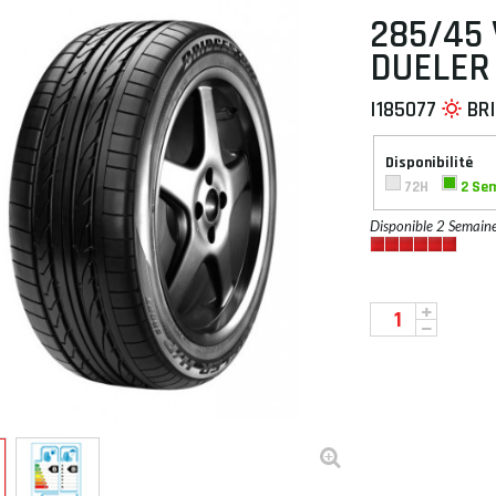
285/45 
DUELER
I185077
BR
 À PLAT
Disponibilité
72H
2 Se
Disponible 2 Semain