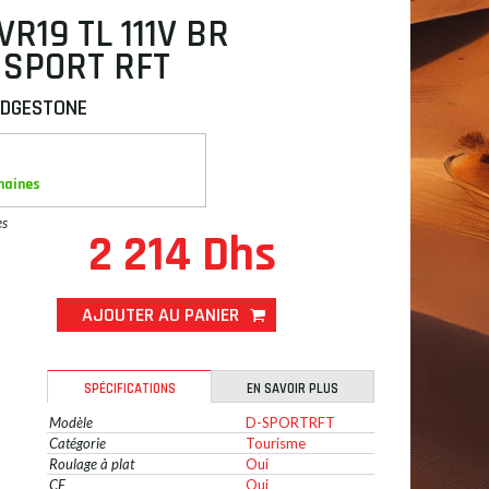
VR19 TL 111V BR
 SPORT RFT
IDGESTONE
maines
es
2 214 Dhs
AJOUTER AU PANIER
SPÉCIFICATIONS
EN SAVOIR PLUS
Modèle
D-SPORTRFT
Catégorie
Tourisme
Roulage à plat
Oui
CE
Oui