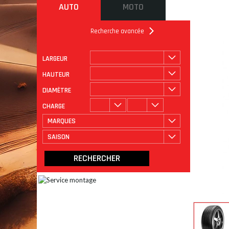
AUTO
MOTO
Recherche avancée
LARGEUR
ROULAGE
CATÉGORIE
HAUTEUR
DIAMÈTRE
CHARGE
MARQUES
SAISON