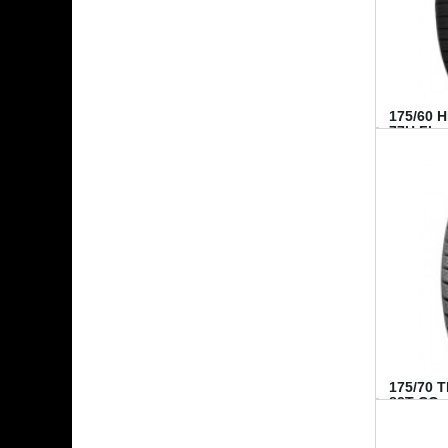
175/60 
77H FI...
175/70 
82T CO..