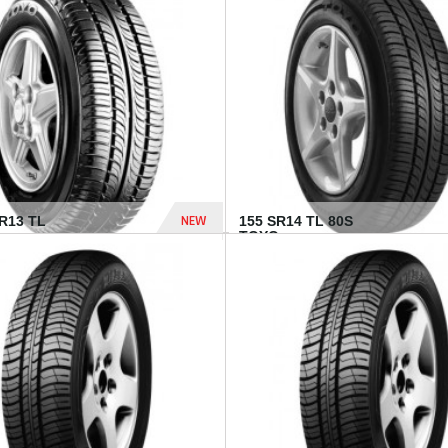
502 Dhs
NEW
TR13 TL
155 SR14 TL 80S
TOYO...
267 Dhs