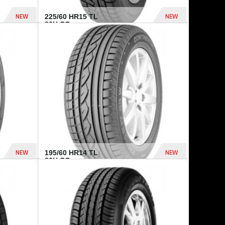
NEW
NEW
225/60 HR15 TL
96H CO...
432 Dhs
1 040 Dhs
NEW
NEW
195/60 HR14 TL
86H CO...
410 Dhs
790 Dhs