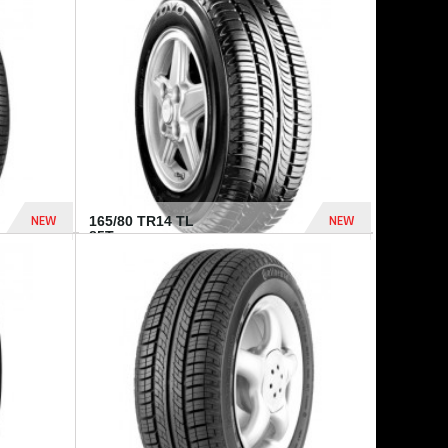
875 Dhs
1 771 Dhs
NEW
NEW
165/80 TR14 TL
85T...
372 Dhs
458 Dhs