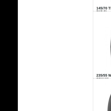
145/70 
71T FI...
235/55 
99W MI..