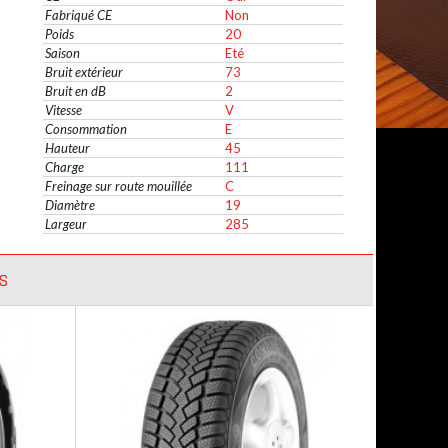
Fabriqué CE
Non
Poids
20
Saison
Eté
Bruit extérieur
73
Bruit en dB
2
Vitesse
V
Consommation
E
Hauteur
45
Charge
111
Freinage sur route mouillée
C
Diamètre
19
Largeur
285
S