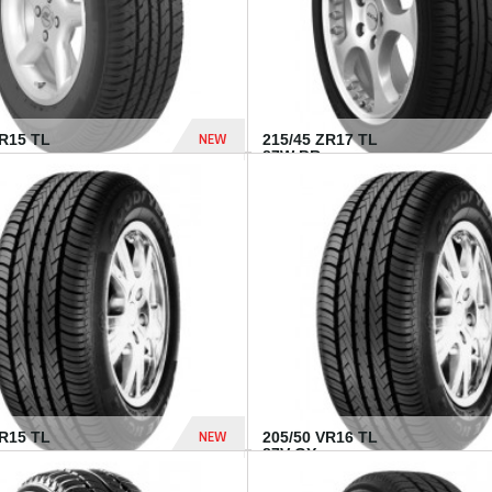
NEW
SR15 TL
215/45 ZR17 TL
.
87W BR...
837 Dhs
NEW
VR15 TL
205/50 VR16 TL
87V GY...