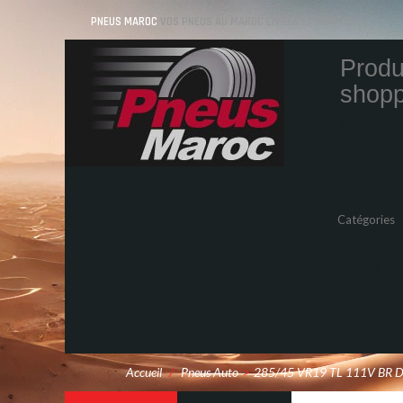
PNEUS MAROC
VOS PNEUS AU MAROC LIVRÉS ET MONTÉS
Produ
shopp
Quantity
Total
Catégories
Pneus Auto
Pneu moto
Promos
Marques
Accueil
/
Pneus Auto
>
285/45 VR19 TL 111V BR 