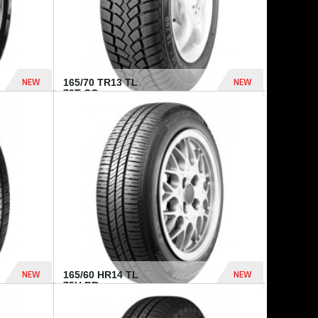
NEW
NEW
165/70 TR13 TL
79T CO...
402 Dhs
364 Dhs
NEW
NEW
165/60 HR14 TL
75H BR...