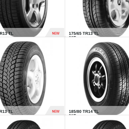
NEW
HR13 TL
175/65 TR13 TL
80T...
394 Dhs
NEW
TR13 TL
185/80 TR14 TL
.
91T...