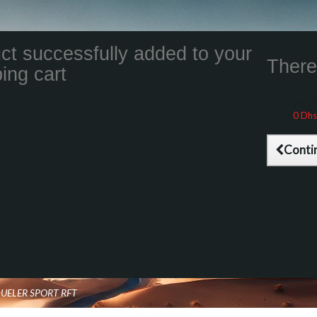
ct successfully added to your
There 
ing cart
Total product
Total shippin
Taxes
0 Dhs
Total (tax inc
Conti
DUELER SPORT RFT