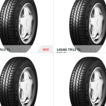
282 Dhs
NEW
TR13 TL
145/80 TR13 TL
75T FI...
307 Dhs