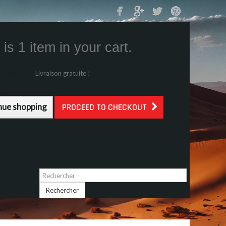
Mon Panier
0
is 1 item in your cart.
s (tax incl.)
g (tax incl.)
Livraison gratuite !
l.)
nue shopping
PROCEED TO CHECKOUT
Identifiez-vous
Rechercher