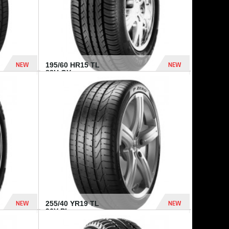
NEW
NEW
195/60 HR15 TL
88H GY...
955 Dhs
521 Dhs
NEW
NEW
255/40 YR19 TL
96Y PI...