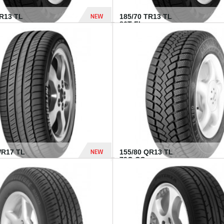
NEW
TR13 TL
185/70 TR13 TL
86T FI...
303 Dhs
NEW
WR17 TL
155/80 QR13 TL
.
79Q CO...
1 182 Dhs