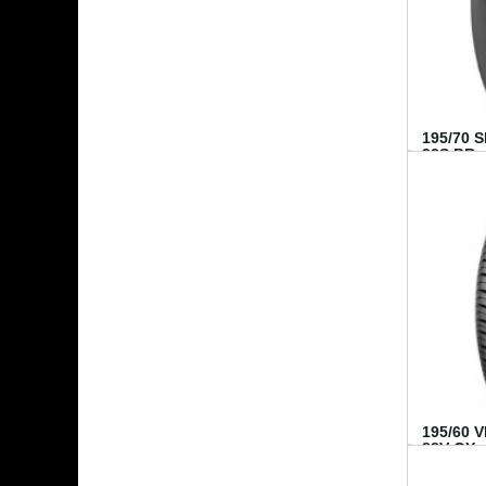
195/70 
92S BR..
195/60 
88V GY...