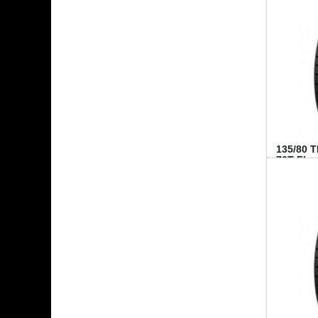
135/80 
70T FI...