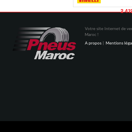
2 41
Votre site Internet de v
Maroc !
A propos
|
Mentions léga