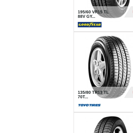
195/60 VR15 TL
88V GY...
50
135/80 TR13 TL
70T...
26