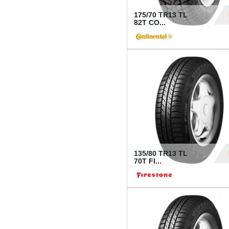
175/70 TR13 TL
82T CO...
28
135/80 TR13 TL
70T FI...
30