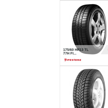
175/60 HR13 TL
77H FI...
39