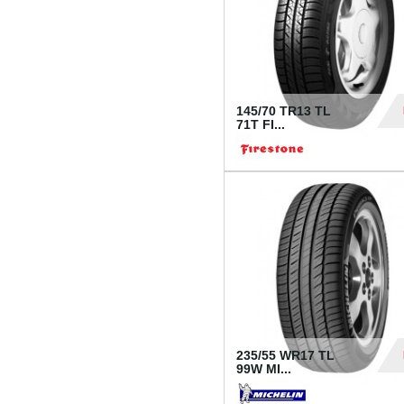
145/70 TR13 TL
71T FI...
30
235/55 WR17 TL
99W MI...