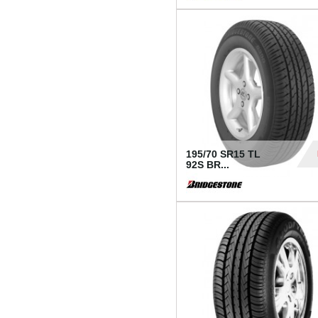
1 18
195/70 SR15 TL
92S BR...
83