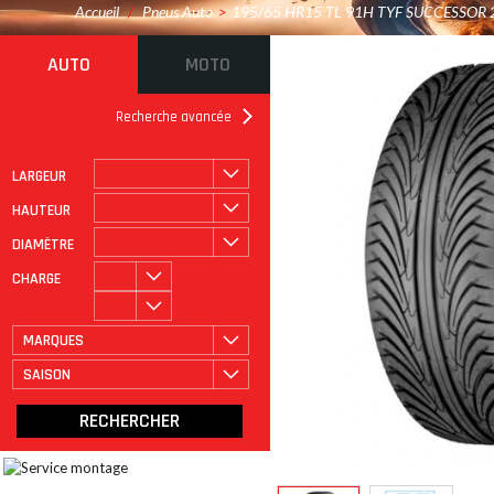
Accueil
/
Pneus Auto
>
195/65 HR15 TL 91H TYF SUCCESSOR 
AUTO
MOTO
Recherche avancée
LARGEUR
ROULAGE À PLAT
CATÉGORIE
HAUTEUR
DIAMÈTRE
CHARGE
MARQUES
SAISON