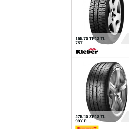
155/70 TR13 TL
75T...
30
275/40 ZR18 TL
99Y PI...