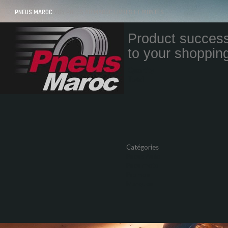
PNEUS MAROC
VOS PNEUS AU MAROC LIVRÉS ET MONTÉS
Product success
to your shopping
Quantity
Total
Catégories
Pneus Auto
Pneu moto
Promos
Marques