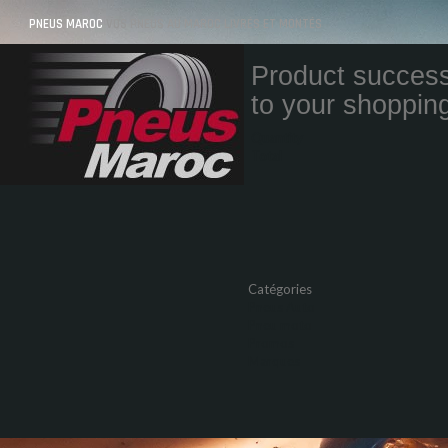
PNEUS MAROC
VOS PNEUS AU MAROC LIVRÉS ET MONTÉS
Product success
to your shopping
Quantity
Total
Catégories
Pneus Auto
Pneu moto
Promos
Marques