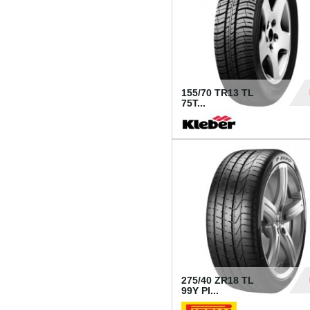
155/70 TR13 TL
75T...
30
275/40 ZR18 TL
99Y PI...