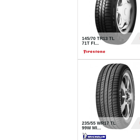
145/70 TR13 TL
71T FI...
30
235/55 WR17 TL
99W MI...