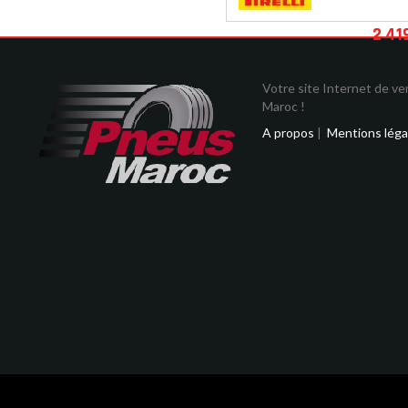
2 41
Votre site Internet de v
Maroc !
A propos
|
Mentions léga