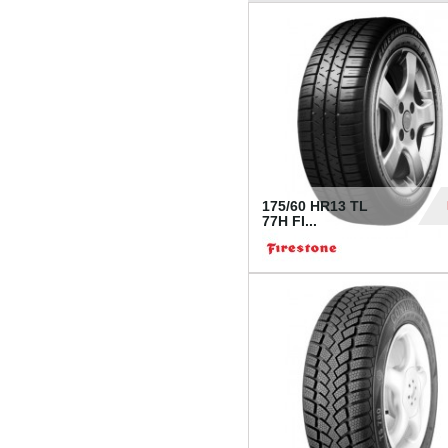
175/60 HR13 TL
77H FI...
39