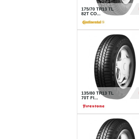
175/70 TR13 TL
82T CO...
28
135/80 TR13 TL
70T FI...
30