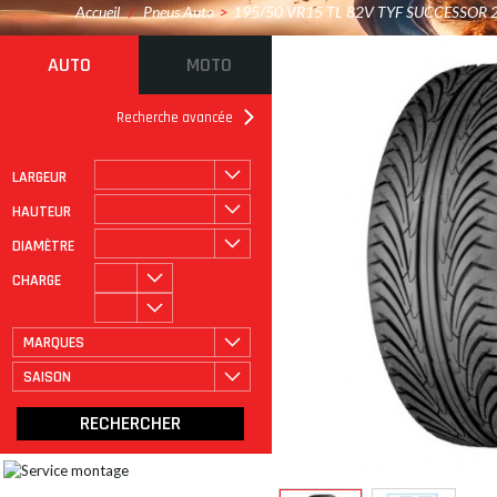
Accueil
/
Pneus Auto
>
195/50 VR15 TL 82V TYF SUCCESSOR 
AUTO
MOTO
Recherche avancée
LARGEUR
ROULAGE À PLAT
CATÉGORIE
HAUTEUR
DIAMÈTRE
CHARGE
MARQUES
SAISON