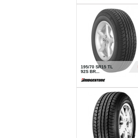
1 18
195/70 SR15 TL
92S BR...
83