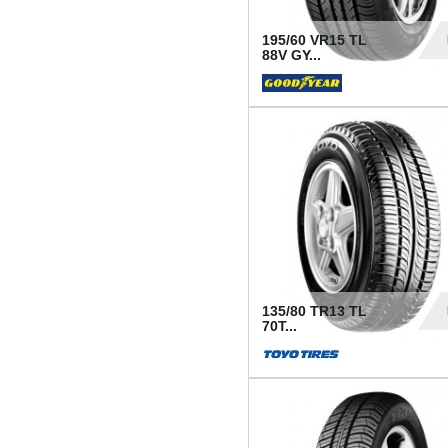
195/60 VR15 TL
88V GY...
50
135/80 TR13 TL
70T...
26