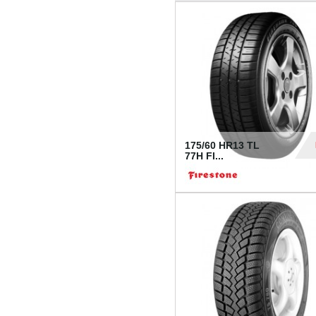
175/60 HR13 TL
77H FI...
39