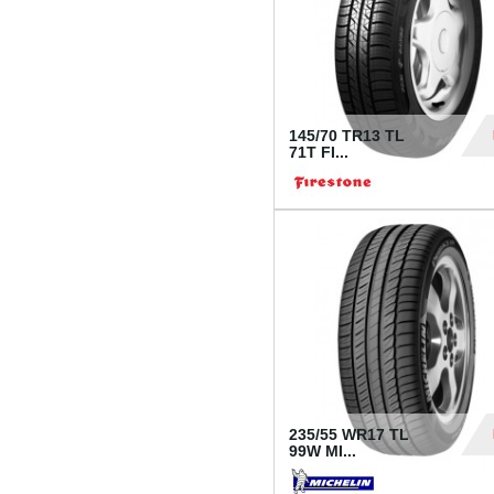
145/70 TR13 TL
71T FI...
30
235/55 WR17 TL
99W MI...