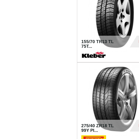
155/70 TR13 TL
75T...
30
275/40 ZR18 TL
99Y PI...