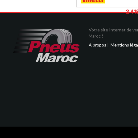
2 41
Votre site Internet de v
Maroc !
A propos
|
Mentions léga