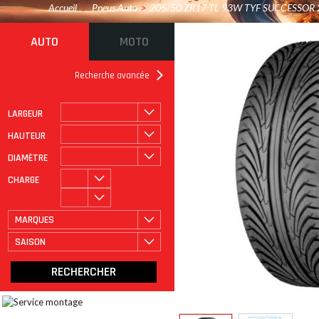
Accueil
/
Pneus Auto
>
205/50 ZR17 TL 93W TYF SUCCESSOR 
AUTO
MOTO
Recherche avancée
LARGEUR
ROULAGE À PLAT
CATÉGORIE
HAUTEUR
DIAMÈTRE
CHARGE
MARQUES
SAISON