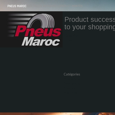
PNEUS MAROC
VOS PNEUS AU MAROC LIVRÉS ET MONTÉS
Product success
to your shopping
Quantity
Total
Catégories
Pneus Auto
Pneu moto
Promos
Marques