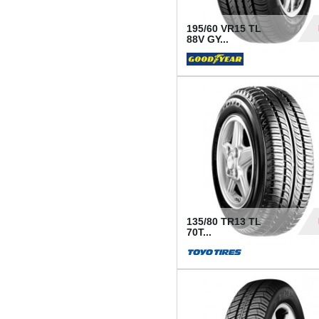
195/60 VR15 TL
88V GY...
50
135/80 TR13 TL
70T...
26