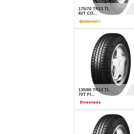
175/70 TR13 TL
82T CO...
28
135/80 TR13 TL
70T FI...
30