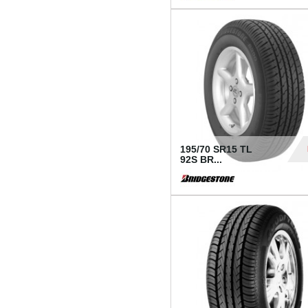
1 18
195/70 SR15 TL
92S BR...
83