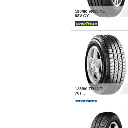
195/60 VR15 TL
88V GY...
50
135/80 TR13 TL
70T...
26