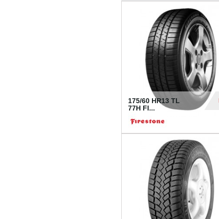
175/60 HR13 TL
77H FI...
39