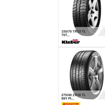
155/70 TR13 TL
75T...
30
275/40 ZR18 TL
99Y PI...