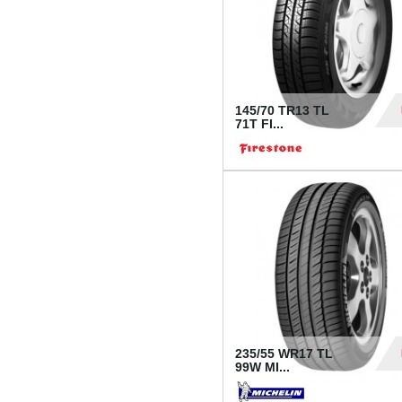
145/70 TR13 TL
71T FI...
30
235/55 WR17 TL
99W MI...