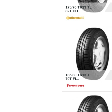
175/70 TR13 TL
82T CO...
28
135/80 TR13 TL
70T FI...
30