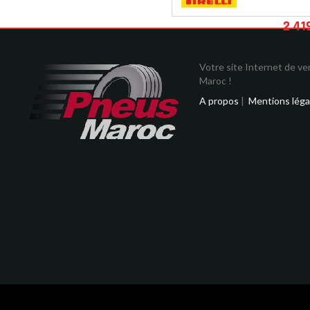
2 41
Votre site Internet de v
Maroc !
A propos
|
Mentions léga