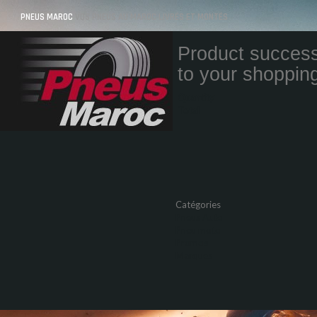
PNEUS MAROC
VOS PNEUS AU MAROC LIVRÉS ET MONTÉS
Product success
to your shopping
Quantity
Total
Catégories
Pneus Auto
Pneu moto
Promos
Marques