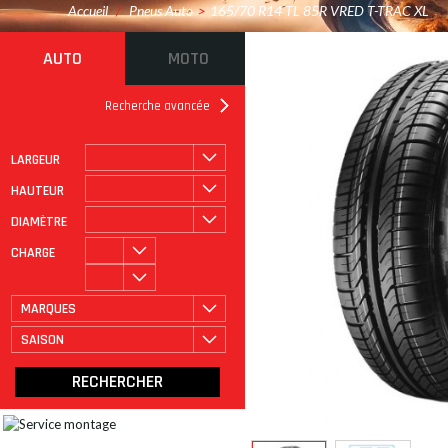
Accueil
/
Pneus Auto
>
165/70 R14 TL 85R VRED T-TRAC XL
AUTO
MOTO
Recherche avancée
LARGEUR
ROULAGE À PLAT
CATÉGORIE
HAUTEUR
DIAMÈTRE
CHARGE
MARQUES
SAISON