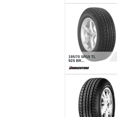
1 18
195/70 SR15 TL
92S BR...
83