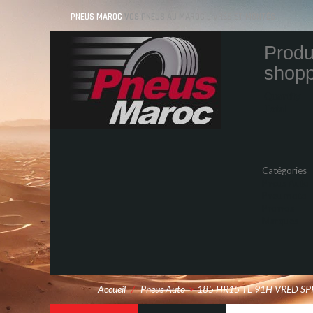
PNEUS MAROC
VOS PNEUS AU MAROC LIVRÉS ET MONTÉS
Produ
shopp
Quantity
Total
Catégories
Pneus Auto
Pneu moto
Promos
Marques
Accueil
/
Pneus Auto
>
185 HR15 TL 91H VRED SP