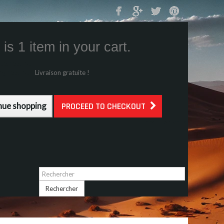
Mon Panier
0
is 1 item in your cart.
s (tax incl.)
g (tax incl.)
Livraison gratuite !
l.)
nue shopping
PROCEED TO CHECKOUT
Identifiez-vous
Rechercher