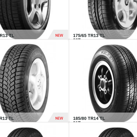
NEW
HR13 TL
175/65 TR13 TL
80T...
394 Dhs
NEW
TR13 TL
185/80 TR14 TL
.
91T...