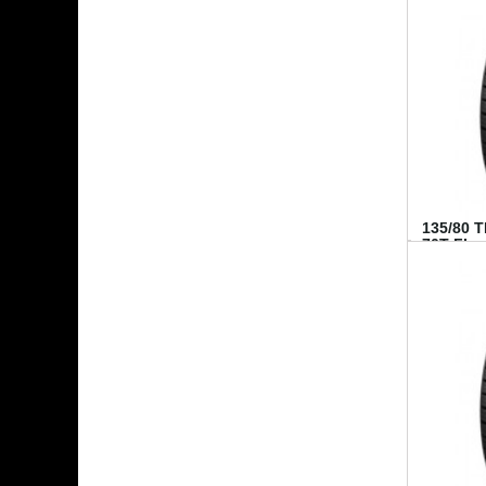
135/80 
70T FI...