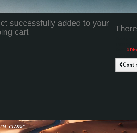
ct successfully added to your
There 
ing cart
Total product
Total shippin
Taxes
0 Dhs
Total (tax inc
Conti
RINT CLASSIC