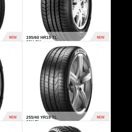
NEW
NEW
195/60 HR15 TL
88H GY...
955 Dhs
521 Dhs
NEW
NEW
255/40 YR19 TL
96Y PI...