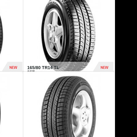
875 Dhs
1 771 Dhs
NEW
NEW
165/80 TR14 TL
85T...
372 Dhs
458 Dhs