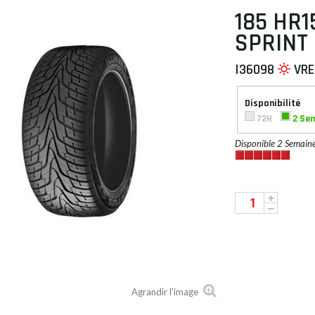
185 HR1
SPRINT
I36098
VRE
 À PLAT
Disponibilité
72H
2 Se
Disponible 2 Semain
Agrandir l'image