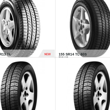
502 Dhs
NEW
TR13 TL
155 SR14 TL 80S
TOYO...
267 Dhs