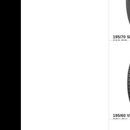
195/70 
92S BR..
195/60 
88V GY...