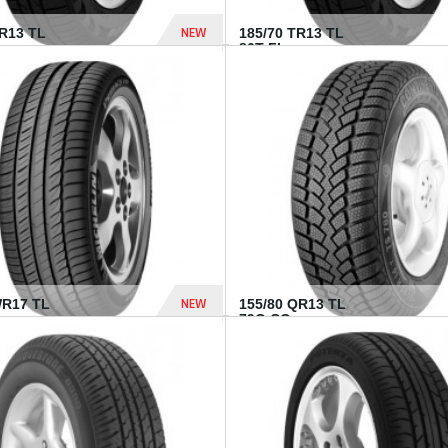
NEW
TR13 TL
185/70 TR13 TL
86T FI...
303 Dhs
NEW
WR17 TL
155/80 QR13 TL
.
79Q CO...
1 182 Dhs