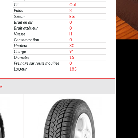
CE
Oui
Poids
8
Saison
Eté
Bruit en dB
0
Bruit extérieur
0
Vitesse
H
Consommation
0
Hauteur
80
Charge
91
Diamètre
15
Freinage sur route mouillée
0
Largeur
185
S