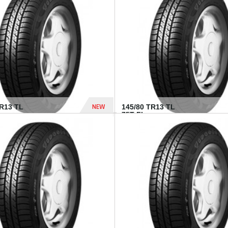
282 Dhs
NEW
TR13 TL
145/80 TR13 TL
75T FI...
307 Dhs