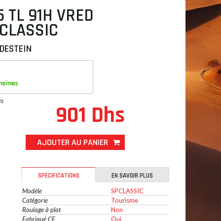
5 TL 91H VRED
 CLASSIC
DESTEIN
maines
es
901 Dhs
AJOUTER AU PANIER
SPÉCIFICATIONS
EN SAVOIR PLUS
Modèle
SPCLASSIC
Catégorie
Tourisme
Roulage à plat
Non
Fabriqué CE
Oui