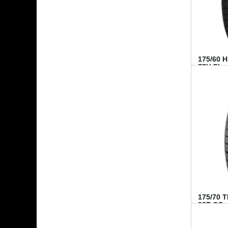
175/60 
77H FI...
175/70 
82T CO..