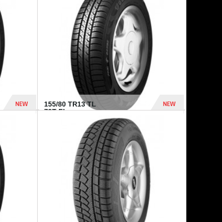
448 Dhs
540 Dhs
NEW
NEW
155/80 TR13 TL
79T FI...
302 Dhs
309 Dhs