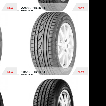
NEW
NEW
225/60 HR15 TL
96H CO...
432 Dhs
1 040 Dhs
NEW
NEW
195/60 HR14 TL
86H CO...
410 Dhs
790 Dhs