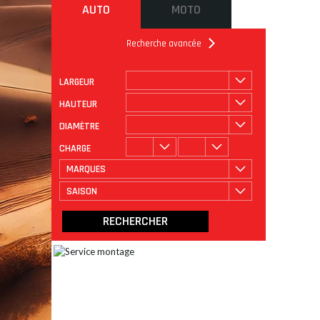
AUTO
MOTO
Recherche avancée
LARGEUR
ROULAGE
CATÉGORIE
HAUTEUR
DIAMÈTRE
CHARGE
MARQUES
SAISON