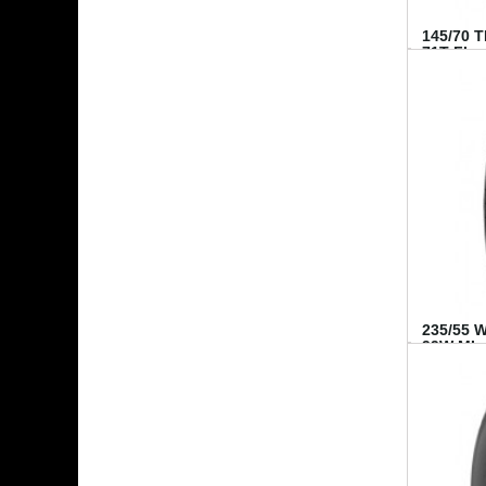
145/70 
71T FI...
235/55 
99W MI..