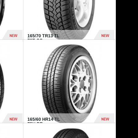
NEW
NEW
165/70 TR13 TL
79T CO...
402 Dhs
364 Dhs
NEW
NEW
165/60 HR14 TL
75H BR...