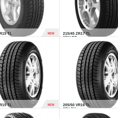
NEW
SR15 TL
215/45 ZR17 TL
.
87W BR...
837 Dhs
NEW
VR15 TL
205/50 VR16 TL
87V GY...