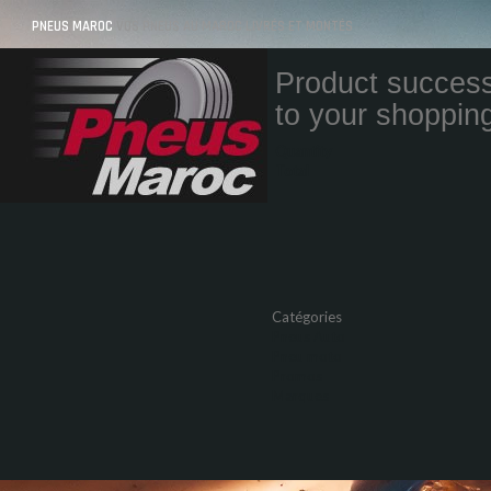
PNEUS MAROC
VOS PNEUS AU MAROC LIVRÉS ET MONTÉS
Product success
to your shopping
Quantity
Total
Catégories
Pneus Auto
Pneu moto
Promos
Marques