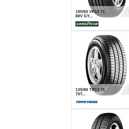
195/60 VR15 TL
88V GY...
50
135/80 TR13 TL
70T...
26