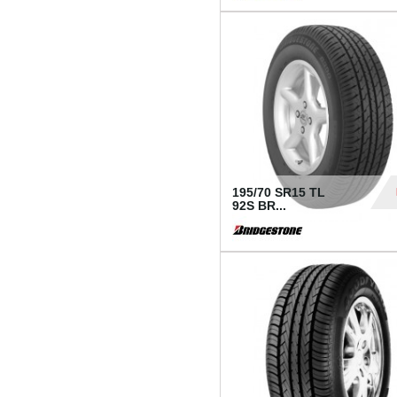
1 18
195/70 SR15 TL
92S BR...
83