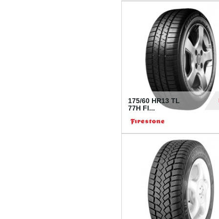
175/60 HR13 TL
77H FI...
39