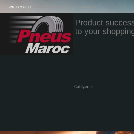
PNEUS MAROC
VOS PNEUS AU MAROC LIVRÉS ET MONTÉS
Product success
to your shopping
Quantity
Total
Catégories
Pneus Auto
Pneu moto
Promos
Marques