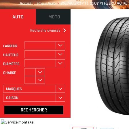
Accueil
/
Pneus Auto
>
255/40 ZR19 TL 100Y PI PZERO AO XL
AUTO
MOTO
Recherche avancée
LARGEUR
ROULAGE À PLAT
CATÉGORIE
HAUTEUR
DIAMÈTRE
CHARGE
MARQUES
SAISON