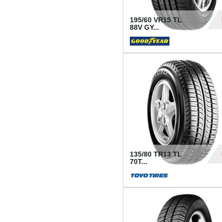
195/60 VR15 TL
88V GY...
50
135/80 TR13 TL
70T...
26