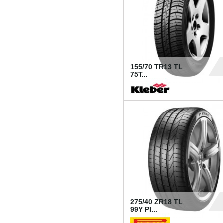
155/70 TR13 TL
75T...
30
275/40 ZR18 TL
99Y PI...