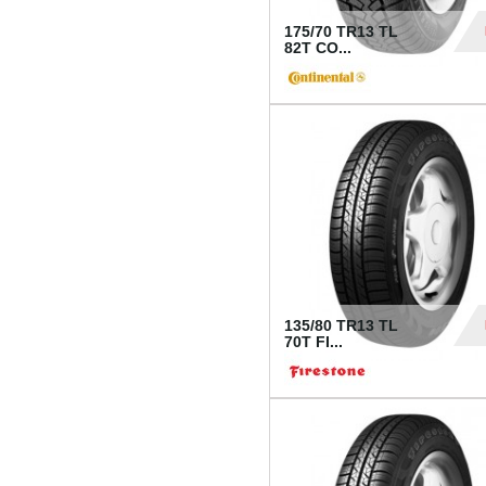
175/70 TR13 TL
82T CO...
28
135/80 TR13 TL
70T FI...
30