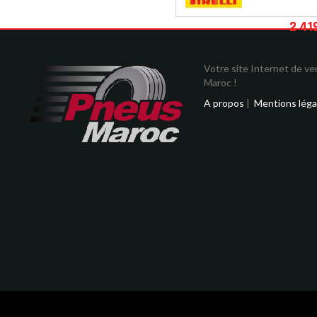
2 41
Votre site Internet de v
Maroc !
A propos
|
Mentions léga