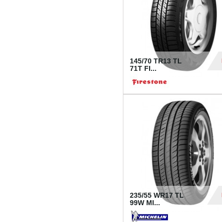
145/70 TR13 TL
71T FI...
30
235/55 WR17 TL
99W MI...