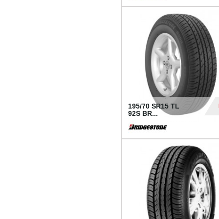
1 18
195/70 SR15 TL
92S BR...
83