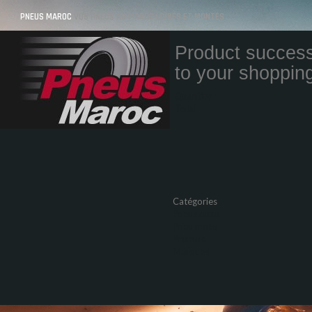
PNEUS MAROC
VOS PNEUS AU MAROC LIVRÉS ET MONTÉS
Product success
to your shopping
Quantity
Total
Catégories
Pneus Auto
Pneu moto
Promos
Marques