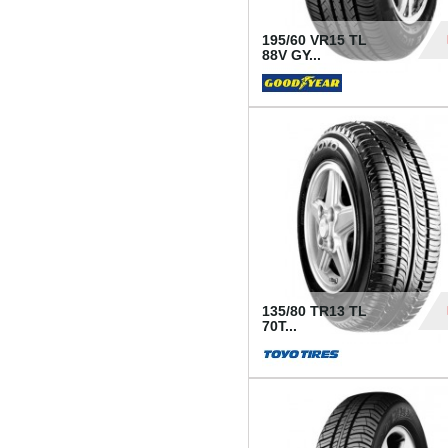
195/60 VR15 TL
88V GY...
50
135/80 TR13 TL
70T...
26