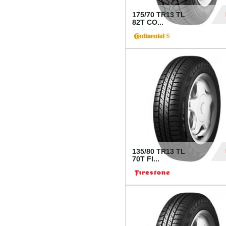
175/70 TR13 TL
82T CO...
28
135/80 TR13 TL
70T FI...
30