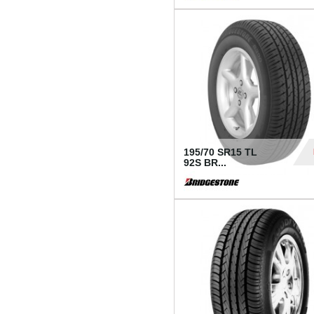
1 18
195/70 SR15 TL
92S BR...
83