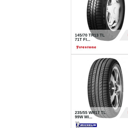
145/70 TR13 TL
71T FI...
30
235/55 WR17 TL
99W MI...