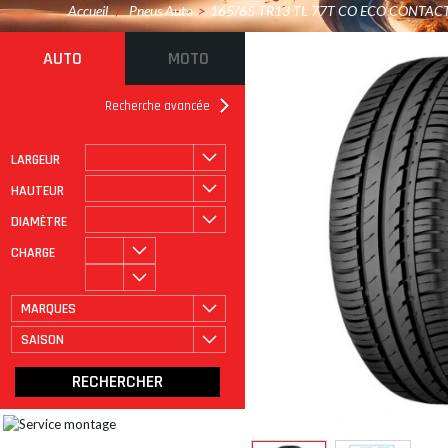
Accueil
/
Pneus Auto
>
165/65 TR13 TL 77T CO ECO CONTACT
AUTO
MOTO
Recherche avancée
LARGEUR
ROULAGE À PLAT
CATÉGORIE
HAUTEUR
DIAMÈTRE
CHARGE
MARQUES
SAISON