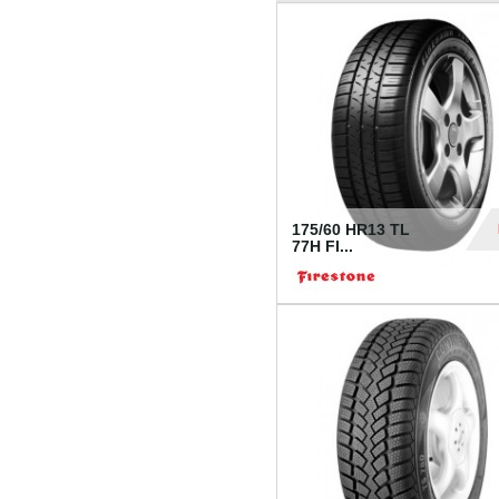
175/60 HR13 TL
77H FI...
39