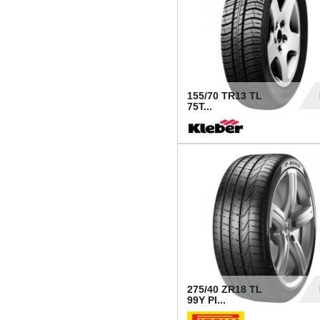
155/70 TR13 TL
75T...
30
275/40 ZR18 TL
99Y PI...