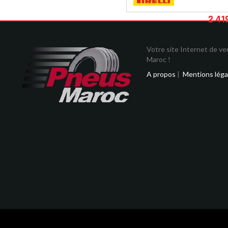
2 41
Votre site Internet de v
Maroc !
A propos
|
Mentions léga