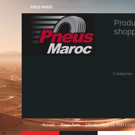
PNEUS MAROC
VOS PNEUS AU MAROC LIVRÉS ET MONTÉS
Produ
shopp
Quantity
Total
Catégories
Pneus Auto
Pneu moto
Promos
Marques
Accueil
/
Pneus Auto
>
195/65 HR15 TL 91H CO 