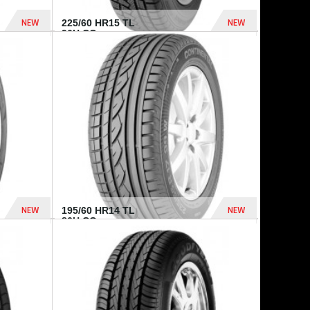
NEW
NEW
225/60 HR15 TL
96H CO...
432 Dhs
1 040 Dhs
NEW
NEW
195/60 HR14 TL
86H CO...
410 Dhs
790 Dhs