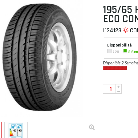
195/65 
ECO CO
I134123
CO
 À PLAT
Disponibilité
72H
2 Se
Disponible 2 Semain