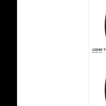
135/80 
70T FI...