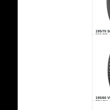
195/70 
92S BR..
195/60 
88V GY...