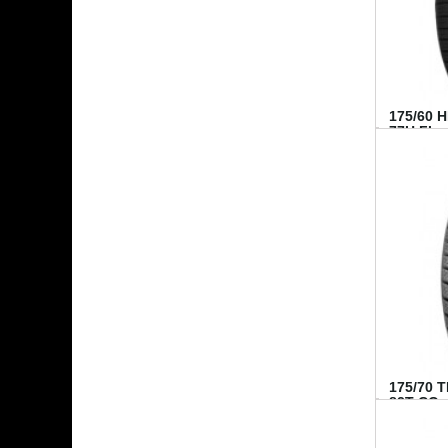
175/60 
77H FI...
175/70 
82T CO..