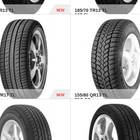
NEW
TR13 TL
185/70 TR13 TL
86T FI...
303 Dhs
NEW
WR17 TL
155/80 QR13 TL
.
79Q CO...
1 182 Dhs