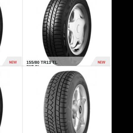
448 Dhs
540 Dhs
NEW
NEW
155/80 TR13 TL
79T FI...
302 Dhs
309 Dhs