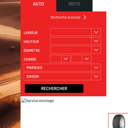
AUTO
MOTO
Recherche avancée
LARGEUR
ROULAGE
CATÉGORIE
HAUTEUR
DIAMÈTRE
CHARGE
MARQUES
SAISON