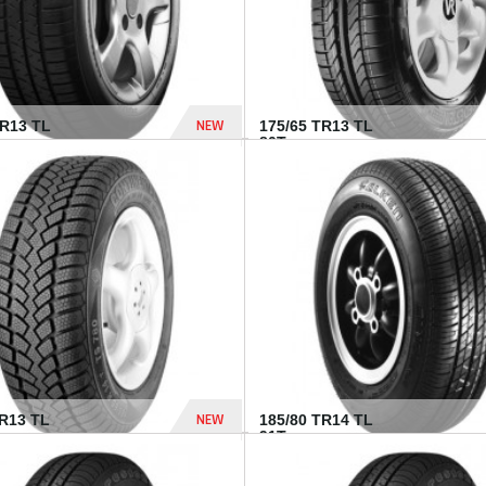
NEW
HR13 TL
175/65 TR13 TL
80T...
394 Dhs
NEW
TR13 TL
185/80 TR14 TL
.
91T...