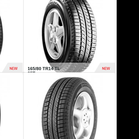
875 Dhs
1 771 Dhs
NEW
NEW
165/80 TR14 TL
85T...
372 Dhs
458 Dhs