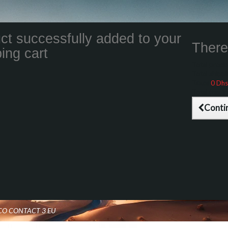
ct successfully added to your
There 
ing cart
Total product
Total shippin
Taxes
0 Dhs
Total (tax inc
Conti
ECO CONTACT 3 EU