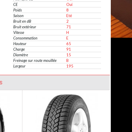
CE
Oui
Poids
8
Saison
Eté
Bruit en dB
2
Bruit extérieur
71
Vitesse
H
Consommation
E
Hauteur
65
Charge
91
Diamètre
15
Freinage sur route mouillée
B
Largeur
195
S