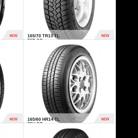
NEW
NEW
165/70 TR13 TL
79T CO...
402 Dhs
364 Dhs
NEW
NEW
165/60 HR14 TL
75H BR...