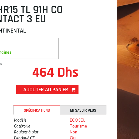
HR15 TL 91H CO
NTACT 3 EU
NTINENTAL
maines
es
464 Dhs
AJOUTER AU PANIER
SPÉCIFICATIONS
EN SAVOIR PLUS
Modèle
ECO3EU
Catégorie
Tourisme
Roulage à plat
Non
Fabriqué CE
Oui