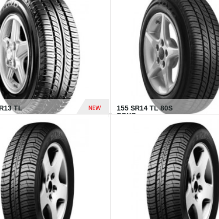
502 Dhs
NEW
TR13 TL
155 SR14 TL 80S
TOYO...
267 Dhs