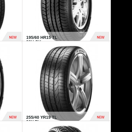
NEW
NEW
195/60 HR15 TL
88H GY...
955 Dhs
521 Dhs
NEW
NEW
255/40 YR19 TL
96Y PI...