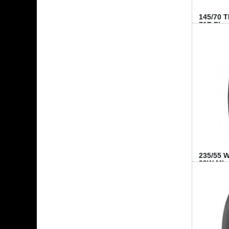
145/70 
71T FI...
235/55 
99W MI..