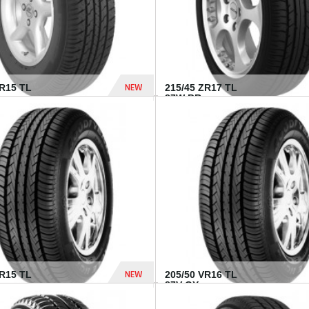
NEW
SR15 TL
215/45 ZR17 TL
.
87W BR...
837 Dhs
NEW
VR15 TL
205/50 VR16 TL
87V GY...