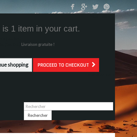
Mon Panier
0
is 1 item in your cart.
s (tax incl.)
g (tax incl.)
Livraison gratuite !
l.)
nue shopping
PROCEED TO CHECKOUT
Identifiez-vous
Rechercher