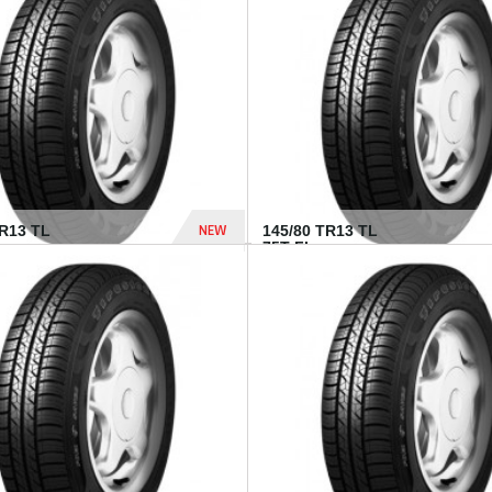
282 Dhs
NEW
TR13 TL
145/80 TR13 TL
75T FI...
307 Dhs