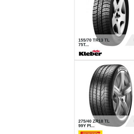
155/70 TR13 TL
75T...
30
275/40 ZR18 TL
99Y PI...