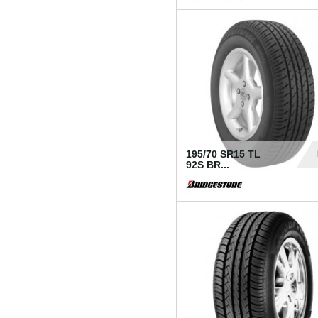
1 18
195/70 SR15 TL
92S BR...
83