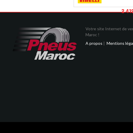
2 41
Votre site Internet de v
Maroc !
A propos
|
Mentions léga