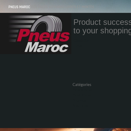
PNEUS MAROC
VOS PNEUS AU MAROC LIVRÉS ET MONTÉS
Product success
to your shopping
Quantity
Total
Catégories
Pneus Auto
Pneu moto
Promos
Marques