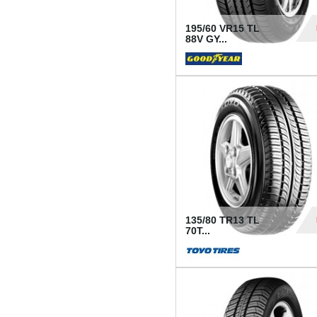
195/60 VR15 TL
88V GY...
50
135/80 TR13 TL
70T...
26