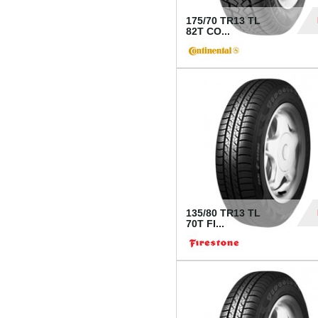
175/70 TR13 TL
82T CO...
28
135/80 TR13 TL
70T FI...
30