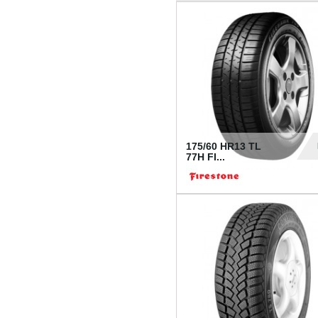
175/60 HR13 TL
77H FI...
39