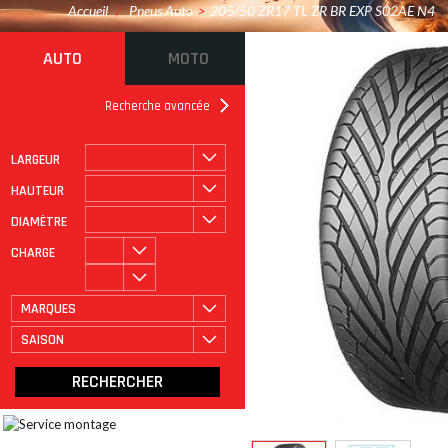
Accueil
/
Pneus Auto
>
205/50 ZR17 TL ZR BR EXP S02AE N4
AUTO
MOTO
Recherche avancée
LARGEUR
ROULAGE À PLAT
CATÉGORIE
HAUTEUR
DIAMÈTRE
CHARGE
MARQUES
SAISON