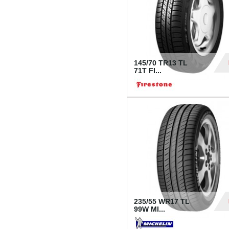
145/70 TR13 TL
71T FI...
30
235/55 WR17 TL
99W MI...