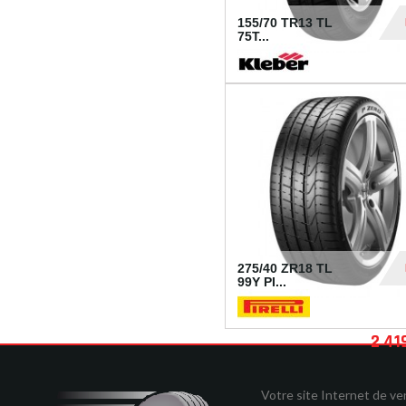
155/70 TR13 TL
75T...
30
275/40 ZR18 TL
99Y PI...
2 41
Votre site Internet de v