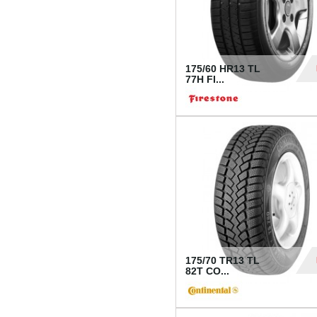
175/60 HR13 TL
77H FI...
39
175/70 TR13 TL
82T CO...