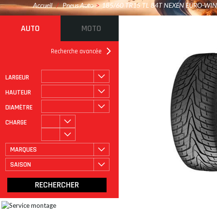
Accueil
/
Pneus Auto
>
185/60 TR15 TL 84T NEXEN EURO-WIN
AUTO
MOTO
Recherche avancée
LARGEUR
ROULAGE À PLAT
CATÉGORIE
HAUTEUR
DIAMÈTRE
CHARGE
MARQUES
SAISON