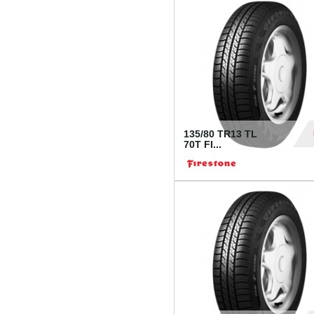
28
135/80 TR13 TL
70T FI...
30