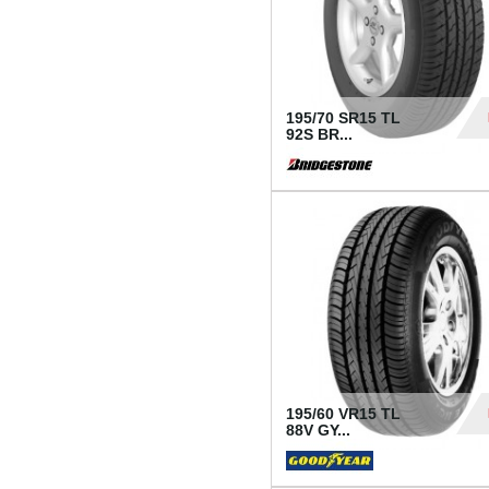
195/70 SR15 TL
92S BR...
83
195/60 VR15 TL
88V GY...