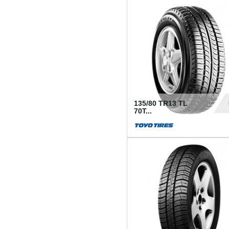
50
135/80 TR13 TL
70T...
26