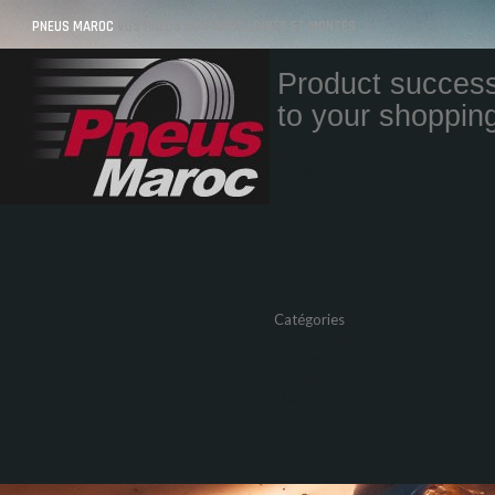
PNEUS MAROC
VOS PNEUS AU MAROC LIVRÉS ET MONTÉS
Product success
to your shopping
Quantity
Total
Catégories
Pneus Auto
Pneu moto
Promos
Marques