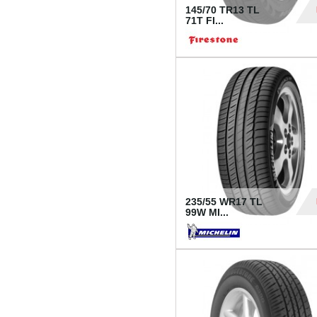
145/70 TR13 TL
71T FI...
30
235/55 WR17 TL
99W MI...
1 18