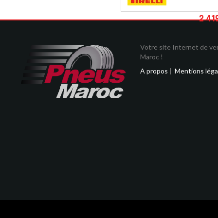
2 41
Votre site Internet de v
Maroc !
A propos
|
Mentions léga