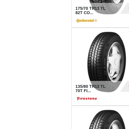
175/70 TR13 TL
82T CO...
28
135/80 TR13 TL
70T FI...
30