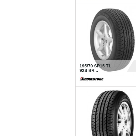
1 18
195/70 SR15 TL
92S BR...
83