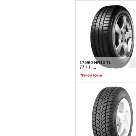
175/60 HR13 TL
77H FI...
39