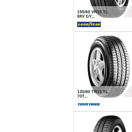
195/60 VR15 TL
88V GY...
50
135/80 TR13 TL
70T...
26