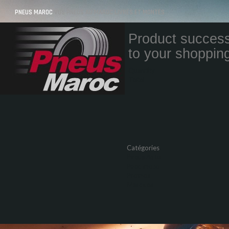
PNEUS MAROC
VOS PNEUS AU MAROC LIVRÉS ET MONTÉS
Product success
to your shopping
Quantity
Total
Catégories
Pneus Auto
Pneu moto
Promos
Marques