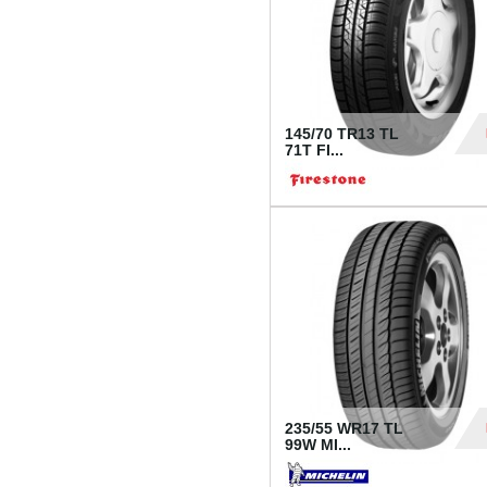
145/70 TR13 TL
71T FI...
30
235/55 WR17 TL
99W MI...