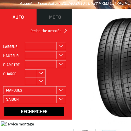
Accueil
/
Pneus Auto
>
225/40 ZR18 TL 92Y VRED ULTRAC VO
AUTO
MOTO
Recherche avancée
LARGEUR
ROULAGE À PLAT
CATÉGORIE
HAUTEUR
DIAMÈTRE
CHARGE
MARQUES
SAISON