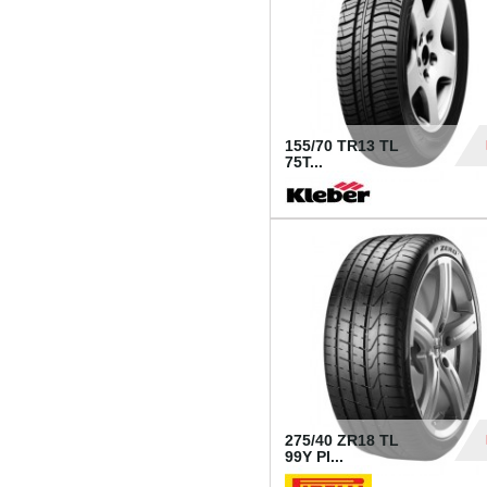
155/70 TR13 TL
75T...
30
275/40 ZR18 TL
99Y PI...