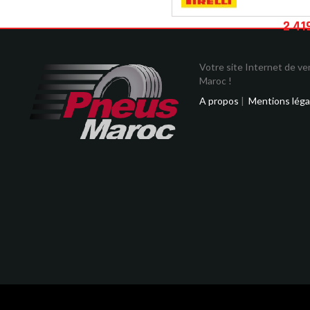
2 41
Votre site Internet de v
Maroc !
A propos
|
Mentions léga