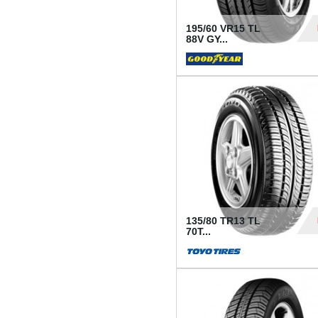
195/60 VR15 TL
88V GY...
50
135/80 TR13 TL
70T...
26