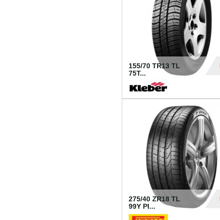
155/70 TR13 TL
75T...
30
275/40 ZR18 TL
99Y PI...