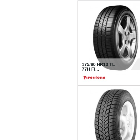
175/60 HR13 TL
77H FI...
39