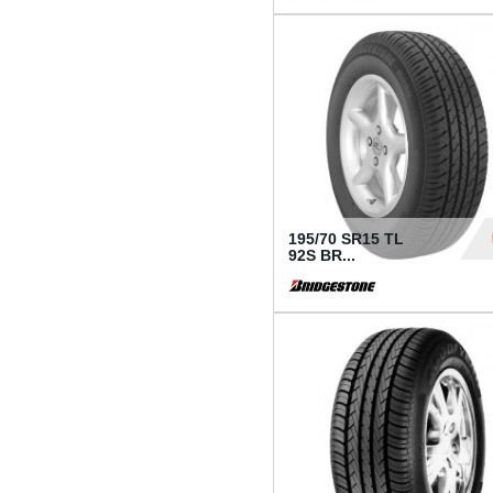
1 18
195/70 SR15 TL
92S BR...
83