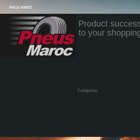
PNEUS MAROC
VOS PNEUS AU MAROC LIVRÉS ET MONTÉS
Product success
to your shopping
Quantity
Total
Catégories
Pneus Auto
Pneu moto
Promos
Marques