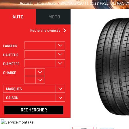
Accueil
/
Pneus Auto
>
295/30 ZR20 TL 101Y VRED ULTRAC V
AUTO
MOTO
Recherche avancée
LARGEUR
ROULAGE À PLAT
CATÉGORIE
HAUTEUR
DIAMÈTRE
CHARGE
MARQUES
SAISON