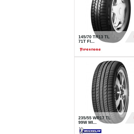
145/70 TR13 TL
71T FI...
30
235/55 WR17 TL
99W MI...