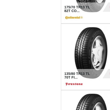
175/70 TR13 TL
82T CO...
28
135/80 TR13 TL
70T FI...
30