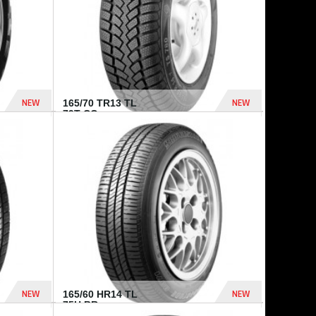
NEW
NEW
165/70 TR13 TL
79T CO...
402 Dhs
364 Dhs
NEW
NEW
165/60 HR14 TL
75H BR...