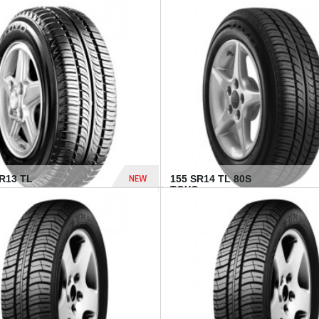
502 Dhs
NEW
TR13 TL
155 SR14 TL 80S
TOYO...
267 Dhs