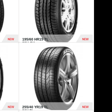
NEW
NEW
195/60 HR15 TL
88H GY...
955 Dhs
521 Dhs
NEW
NEW
255/40 YR19 TL
96Y PI...