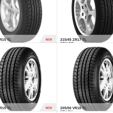
NEW
SR15 TL
215/45 ZR17 TL
.
87W BR...
837 Dhs
NEW
VR15 TL
205/50 VR16 TL
87V GY...