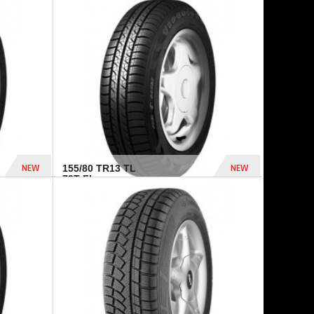
448 Dhs
540 Dhs
NEW
NEW
155/80 TR13 TL
79T FI...
302 Dhs
309 Dhs