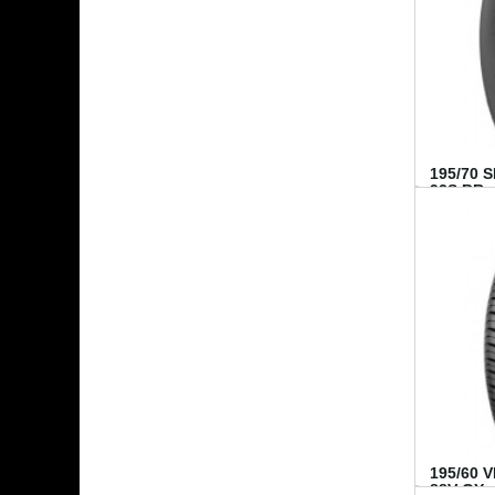
195/70 
92S BR..
195/60 
88V GY...