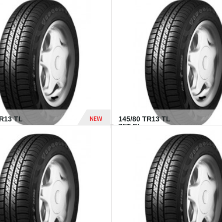
282 Dhs
NEW
TR13 TL
145/80 TR13 TL
75T FI...
307 Dhs