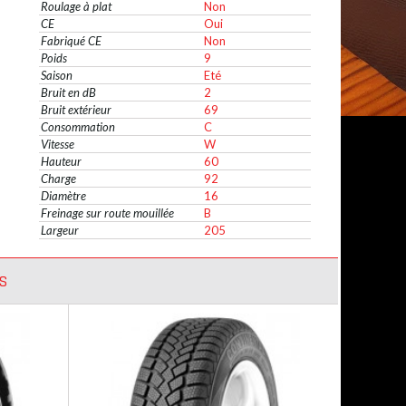
Roulage à plat
Non
CE
Oui
Fabriqué CE
Non
Poids
9
Saison
Eté
Bruit en dB
2
Bruit extérieur
69
Consommation
C
Vitesse
W
Hauteur
60
Charge
92
Diamètre
16
Freinage sur route mouillée
B
Largeur
205
S