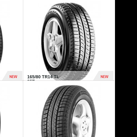
875 Dhs
1 771 Dhs
NEW
NEW
165/80 TR14 TL
85T...
372 Dhs
458 Dhs