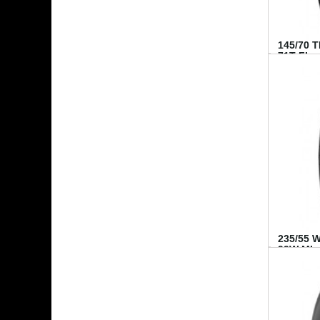
145/70 
71T FI...
235/55 
99W MI..