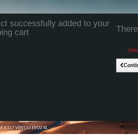
ct successfully added to your
There 
ing cart
Total product
Total shippin
Taxes
0 Dhs
Total (tax inc
Conti
K K117 VENT.S1 EVO2 XL