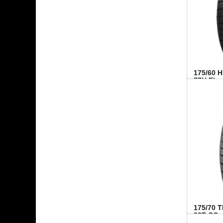
175/60 
77H FI...
175/70 
82T CO..