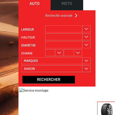
AUTO
MOTO
Recherche avancée
LARGEUR
ROULAGE
CATÉGORIE
HAUTEUR
DIAMÈTRE
CHARGE
MARQUES
SAISON