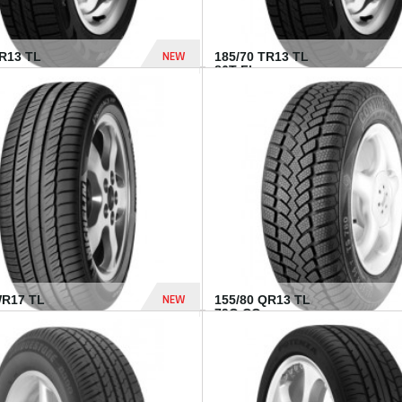
NEW
TR13 TL
185/70 TR13 TL
86T FI...
303 Dhs
NEW
WR17 TL
155/80 QR13 TL
.
79Q CO...
1 182 Dhs