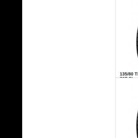
135/80 
70T FI...