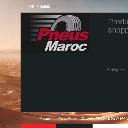
PNEUS MAROC
VOS PNEUS AU MAROC LIVRÉS ET MONTÉS
Produ
shopp
Quantity
Total
Catégories
Pneus Auto
Pneu moto
Promos
Marques
Accueil
/
Pneus Auto
>
205/60 WR16 TL 92W HAN