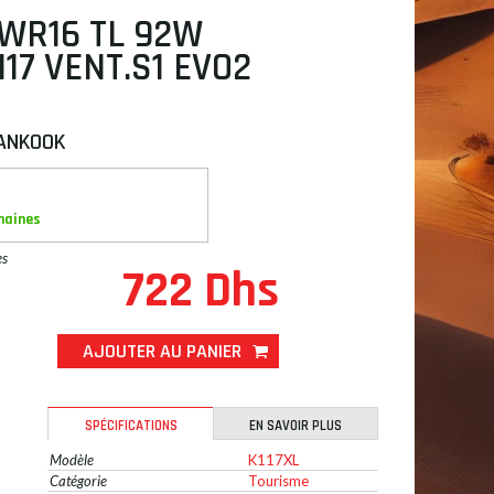
 WR16 TL 92W
17 VENT.S1 EVO2
ANKOOK
maines
es
722 Dhs
AJOUTER AU PANIER
SPÉCIFICATIONS
EN SAVOIR PLUS
Modèle
K117XL
Catégorie
Tourisme