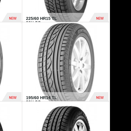
NEW
NEW
225/60 HR15 TL
96H CO...
432 Dhs
1 040 Dhs
NEW
NEW
195/60 HR14 TL
86H CO...
410 Dhs
790 Dhs