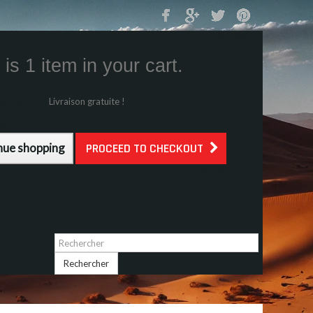
Mon Panier
0
is 1 item in your cart.
s (tax incl.)
g (tax incl.)
Livraison gratuite !
l.)
nue shopping
PROCEED TO CHECKOUT
Identifiez-vous
Rechercher