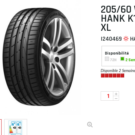
205/60
HANK K1
XL
 À PLAT
I240469
H
Disponibilité
72H
2 Se
Disponible 2 Semain