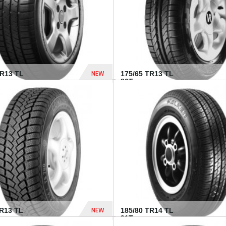
NEW
HR13 TL
175/65 TR13 TL
80T...
394 Dhs
NEW
TR13 TL
185/80 TR14 TL
.
91T...