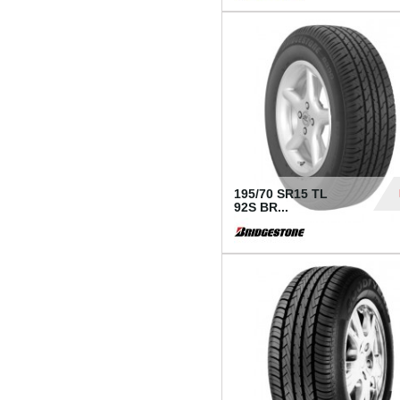
1 18
195/70 SR15 TL
92S BR...
83