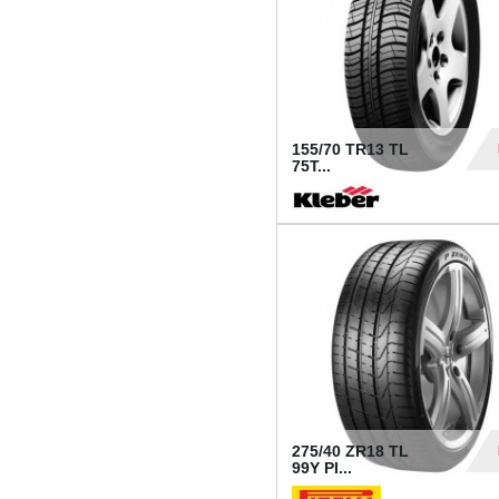
155/70 TR13 TL
75T...
30
275/40 ZR18 TL
99Y PI...