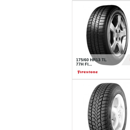
175/60 HR13 TL
77H FI...
39