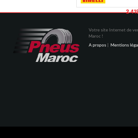
2 41
Votre site Internet de v
Maroc !
A propos
|
Mentions léga