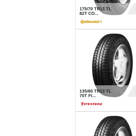
175/70 TR13 TL
82T CO...
28
135/80 TR13 TL
70T FI...
30