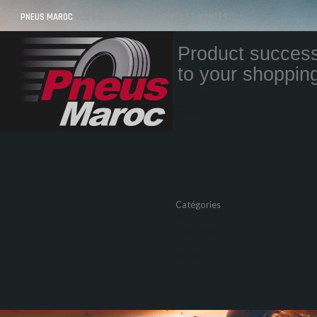
PNEUS MAROC
VOS PNEUS AU MAROC LIVRÉS ET MONTÉS
Product success
to your shopping
Quantity
Total
Catégories
Pneus Auto
Pneu moto
Promos
Marques