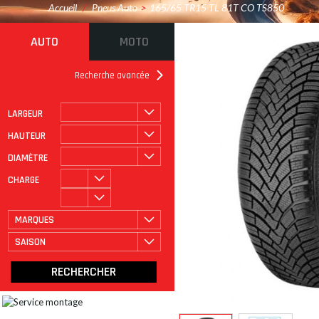
Accueil
/
Pneus Auto
>
165/65 TR15 TL 81T CO TS850
AUTO
MOTO
Recherche avancée
LARGEUR
ROULAGE À PLAT
CATÉGORIE
HAUTEUR
DIAMÈTRE
CHARGE
MARQUES
SAISON