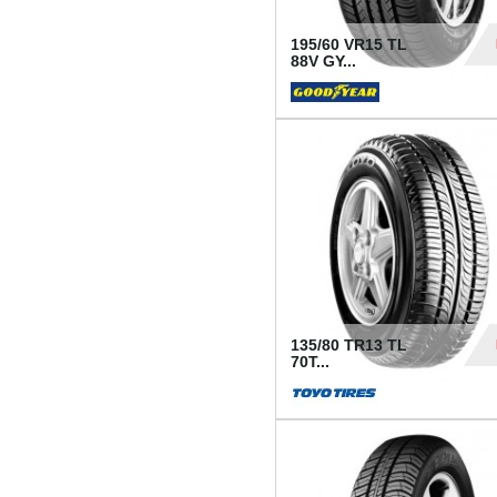
195/60 VR15 TL
88V GY...
50
135/80 TR13 TL
70T...
26