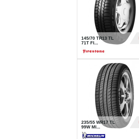
145/70 TR13 TL
71T FI...
30
235/55 WR17 TL
99W MI...