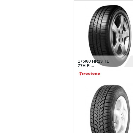
175/60 HR13 TL
77H FI...
39