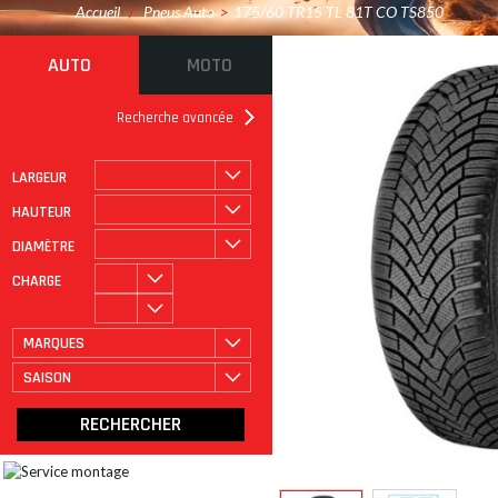
Accueil
/
Pneus Auto
>
175/60 TR15 TL 81T CO TS850
AUTO
MOTO
Recherche avancée
LARGEUR
ROULAGE À PLAT
CATÉGORIE
HAUTEUR
DIAMÈTRE
CHARGE
MARQUES
SAISON