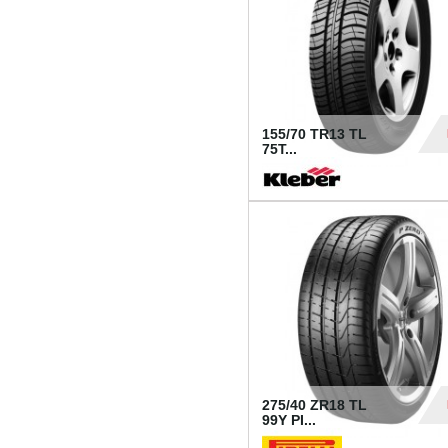
155/70 TR13 TL
75T...
30
275/40 ZR18 TL
99Y PI...