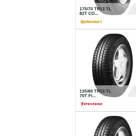
175/70 TR13 TL
82T CO...
28
135/80 TR13 TL
70T FI...
30