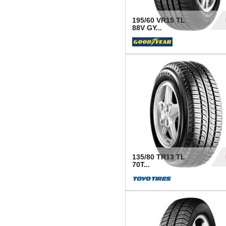
195/60 VR15 TL
88V GY...
50
135/80 TR13 TL
70T...
26