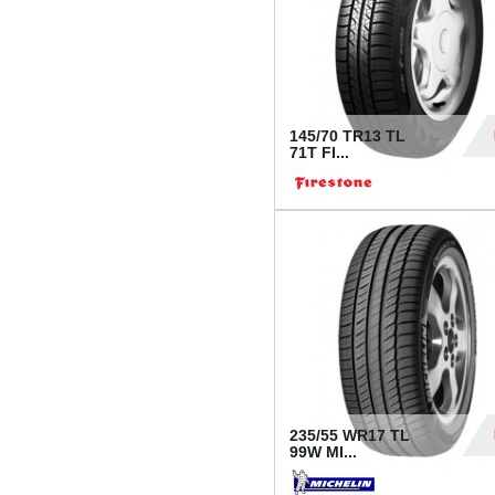
145/70 TR13 TL
71T FI...
30
235/55 WR17 TL
99W MI...