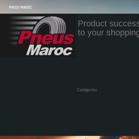
PNEUS MAROC
VOS PNEUS AU MAROC LIVRÉS ET MONTÉS
Product success
to your shopping
Quantity
Total
Catégories
Pneus Auto
Pneu moto
Promos
Marques