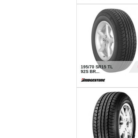
1 18
195/70 SR15 TL
92S BR...
83