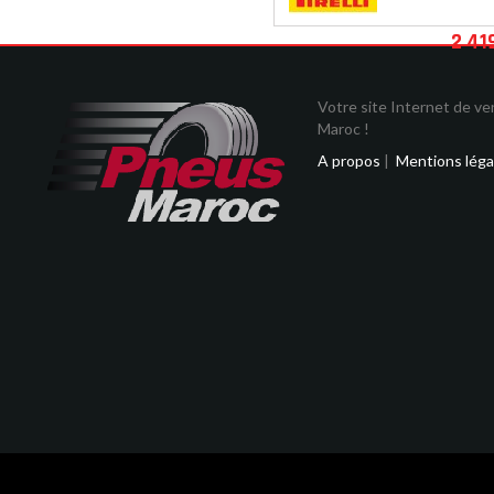
2 41
Votre site Internet de v
Maroc !
A propos
|
Mentions léga