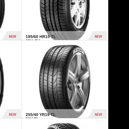
NEW
NEW
195/60 HR15 TL
88H GY...
955 Dhs
521 Dhs
NEW
NEW
255/40 YR19 TL
96Y PI...