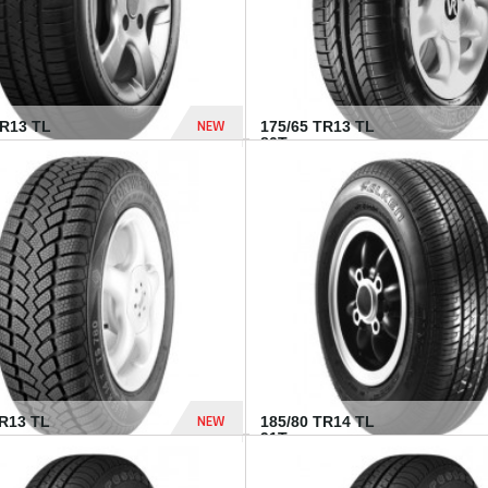
NEW
HR13 TL
175/65 TR13 TL
80T...
394 Dhs
NEW
TR13 TL
185/80 TR14 TL
.
91T...