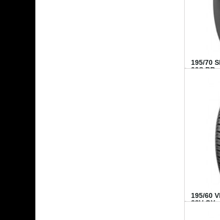
195/70 
92S BR..
195/60 
88V GY...