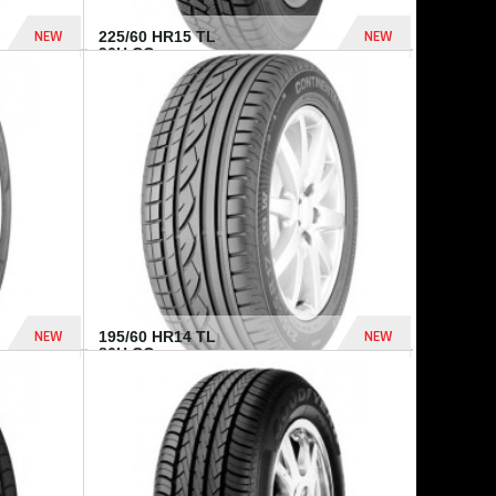
NEW
NEW
225/60 HR15 TL
96H CO...
432 Dhs
1 040 Dhs
NEW
NEW
195/60 HR14 TL
86H CO...
410 Dhs
790 Dhs