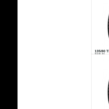
135/80 
70T FI...