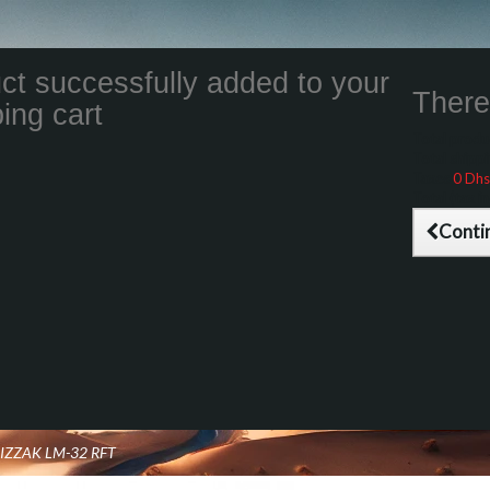
ct successfully added to your
There 
ing cart
Total product
Total shippin
Taxes
0 Dhs
Total (tax inc
Conti
LIZZAK LM-32 RFT