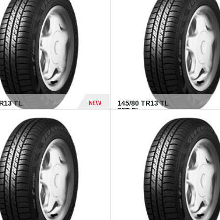
282 Dhs
NEW
TR13 TL
145/80 TR13 TL
75T FI...
307 Dhs