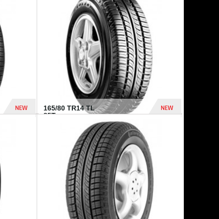
875 Dhs
1 771 Dhs
NEW
NEW
165/80 TR14 TL
85T...
372 Dhs
458 Dhs