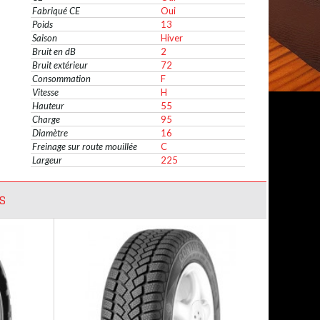
Fabriqué CE
Oui
Poids
13
Saison
Hiver
Bruit en dB
2
Bruit extérieur
72
Consommation
F
Vitesse
H
Hauteur
55
Charge
95
Diamètre
16
Freinage sur route mouillée
C
Largeur
225
S