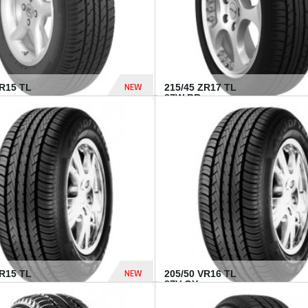
NEW
SR15 TL
215/45 ZR17 TL
.
87W BR...
837 Dhs
NEW
VR15 TL
205/50 VR16 TL
87V GY...