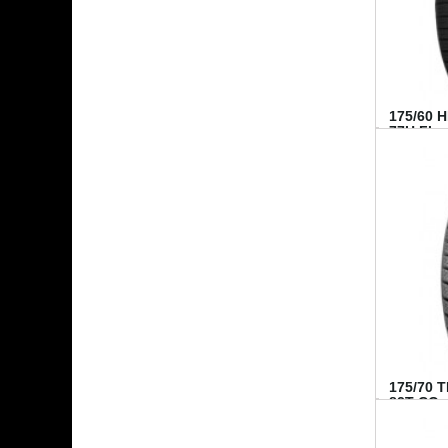
175/60 
77H FI...
175/70 
82T CO..