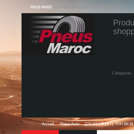
PNEUS MAROC
VOS PNEUS AU MAROC LIVRÉS ET MONTÉS
Produ
shopp
Quantity
Total
Catégories
Pneus Auto
Pneu moto
Promos
Marques
Accueil
/
Pneus Auto
>
225/55 HR16 TL 95H BR B