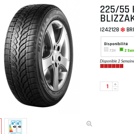
225/55 
BLIZZAK
I242128
BR
 À PLAT
Disponibilité
72H
2 Se
Disponible 2 Semain