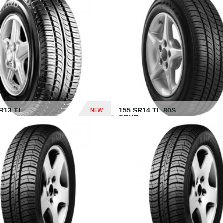
502 Dhs
NEW
TR13 TL
155 SR14 TL 80S
TOYO...
267 Dhs