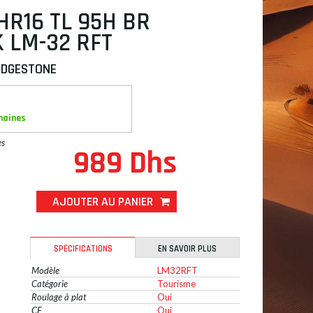
HR16 TL 95H BR
 LM-32 RFT
IDGESTONE
maines
es
989 Dhs
AJOUTER AU PANIER
SPÉCIFICATIONS
EN SAVOIR PLUS
Modèle
LM32RFT
Catégorie
Tourisme
Roulage à plat
Oui
CE
Oui