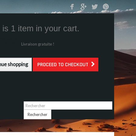
Mon Panier
0
is 1 item in your cart.
s (tax incl.)
g (tax incl.)
Livraison gratuite !
l.)
nue shopping
PROCEED TO CHECKOUT
Identifiez-vous
Rechercher