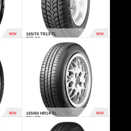
NEW
NEW
165/70 TR13 TL
79T CO...
402 Dhs
364 Dhs
NEW
NEW
165/60 HR14 TL
75H BR...