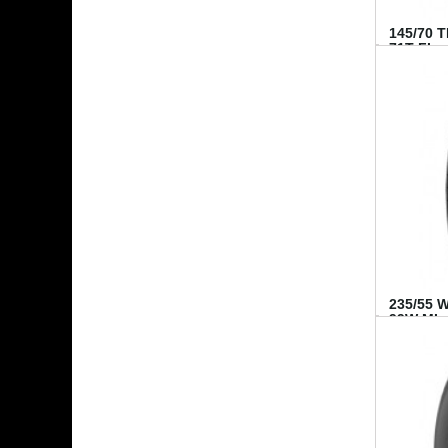
145/70 
71T FI...
235/55 
99W MI..