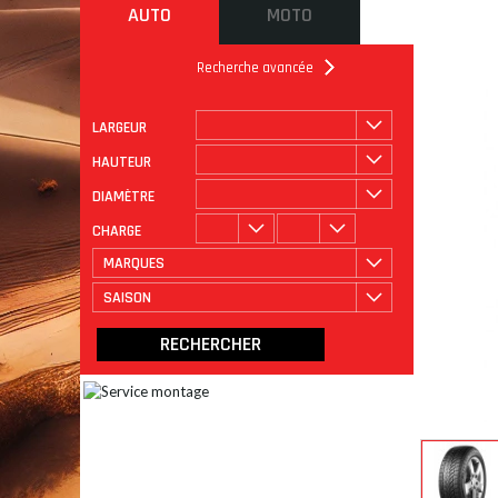
AUTO
MOTO
Recherche avancée
LARGEUR
ROULAGE
CATÉGORIE
HAUTEUR
DIAMÈTRE
CHARGE
MARQUES
SAISON