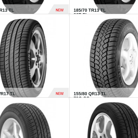
NEW
TR13 TL
185/70 TR13 TL
86T FI...
303 Dhs
NEW
WR17 TL
155/80 QR13 TL
.
79Q CO...
1 182 Dhs