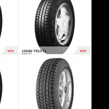
448 Dhs
540 Dhs
NEW
NEW
155/80 TR13 TL
79T FI...
302 Dhs
309 Dhs