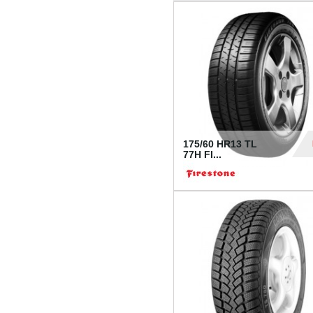
175/60 HR13 TL
77H FI...
39