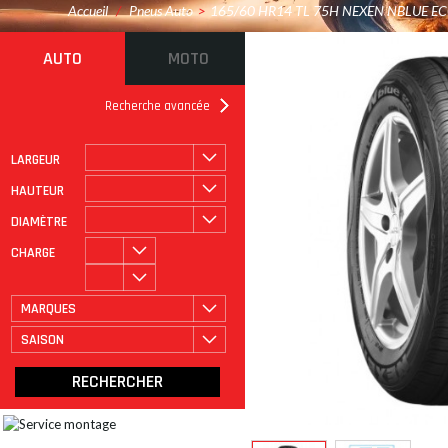
Accueil
/
Pneus Auto
>
165/60 HR14 TL 75H NEXEN NBLUE E
AUTO
MOTO
Recherche avancée
LARGEUR
ROULAGE À PLAT
CATÉGORIE
HAUTEUR
DIAMÈTRE
CHARGE
MARQUES
SAISON