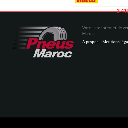
2 41
Votre site Internet de v
Maroc !
A propos
|
Mentions léga