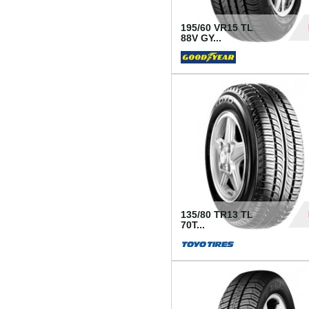
195/60 VR15 TL
88V GY...
50
135/80 TR13 TL
70T...
26