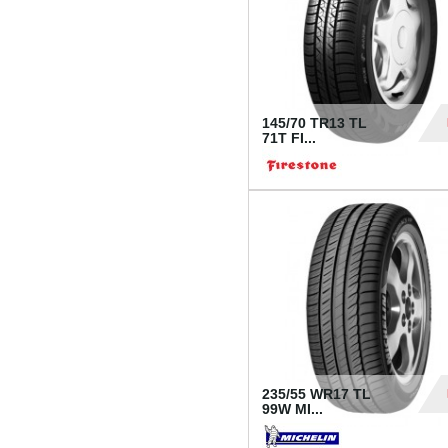
145/70 TR13 TL
71T FI...
30
235/55 WR17 TL
99W MI...