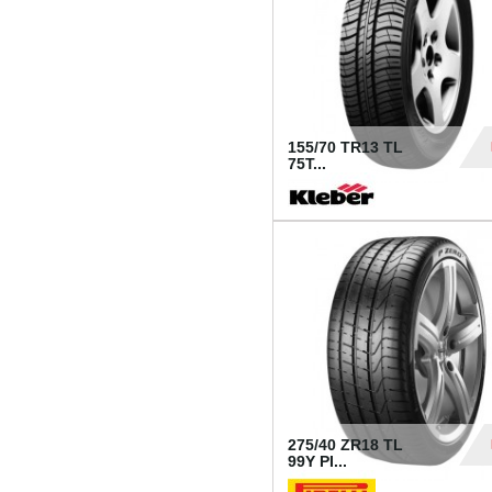
155/70 TR13 TL
75T...
30
275/40 ZR18 TL
99Y PI...