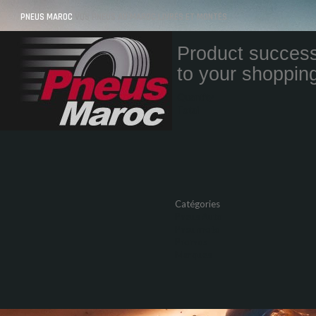
PNEUS MAROC
VOS PNEUS AU MAROC LIVRÉS ET MONTÉS
Product success
to your shopping
Quantity
Total
Catégories
Pneus Auto
Pneu moto
Promos
Marques