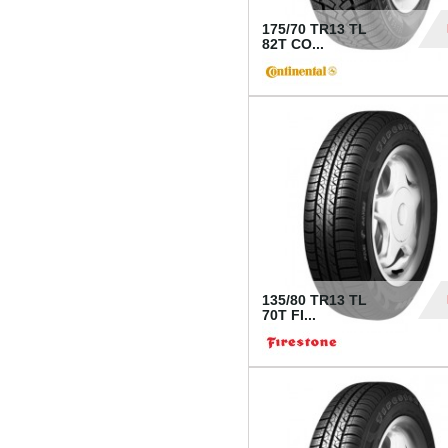
175/70 TR13 TL
82T CO...
28
135/80 TR13 TL
70T FI...
30