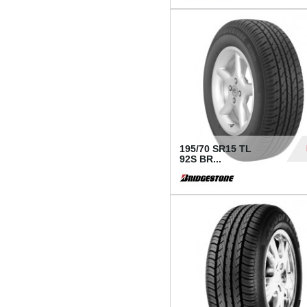
1 18
195/70 SR15 TL
92S BR...
83