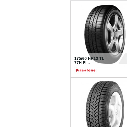
175/60 HR13 TL
77H FI...
39