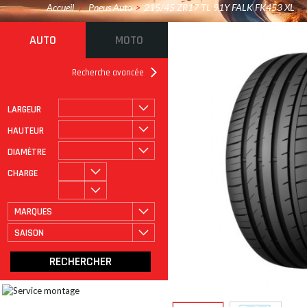
Accueil
/
Pneus Auto
>
215/45 ZR17 TL 91Y FALK FK453 XL
AUTO
MOTO
Recherche avancée
LARGEUR
ROULAGE À PLAT
CATÉGORIE
HAUTEUR
DIAMÈTRE
CHARGE
MARQUES
SAISON