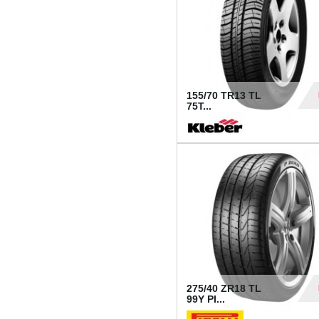
155/70 TR13 TL
75T...
30
275/40 ZR18 TL
99Y PI...