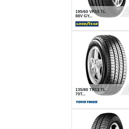
195/60 VR15 TL
88V GY...
50
135/80 TR13 TL
70T...
26