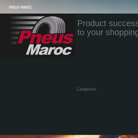
PNEUS MAROC
VOS PNEUS AU MAROC LIVRÉS ET MONTÉS
Product success
to your shopping
Quantity
Total
Catégories
Pneus Auto
Pneu moto
Promos
Marques