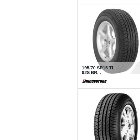
1 18
195/70 SR15 TL
92S BR...
83