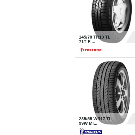
145/70 TR13 TL
71T FI...
30
235/55 WR17 TL
99W MI...