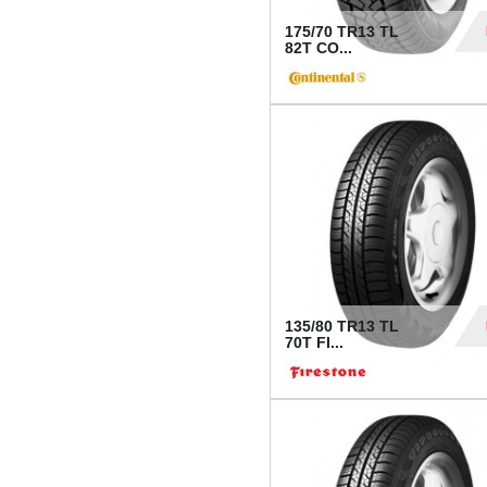
175/70 TR13 TL
82T CO...
28
135/80 TR13 TL
70T FI...
30