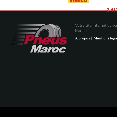
2 41
Votre site Internet de v
Maroc !
A propos
|
Mentions léga