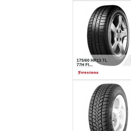
175/60 HR13 TL
77H FI...
39