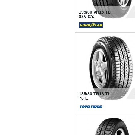
195/60 VR15 TL
88V GY...
50
135/80 TR13 TL
70T...
26