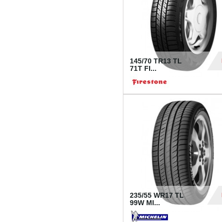
145/70 TR13 TL
71T FI...
30
235/55 WR17 TL
99W MI...