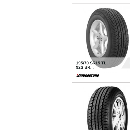
1 18
195/70 SR15 TL
92S BR...
83