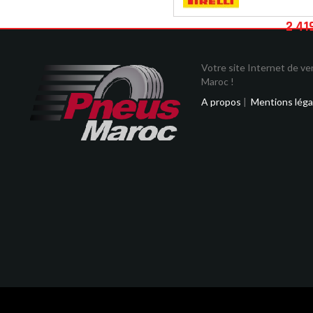
2 41
Votre site Internet de v
Maroc !
A propos
|
Mentions léga