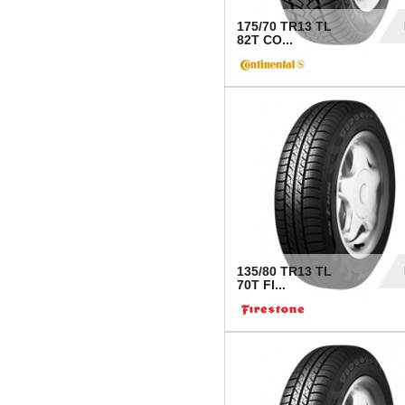
175/70 TR13 TL
82T CO...
28
135/80 TR13 TL
70T FI...
30