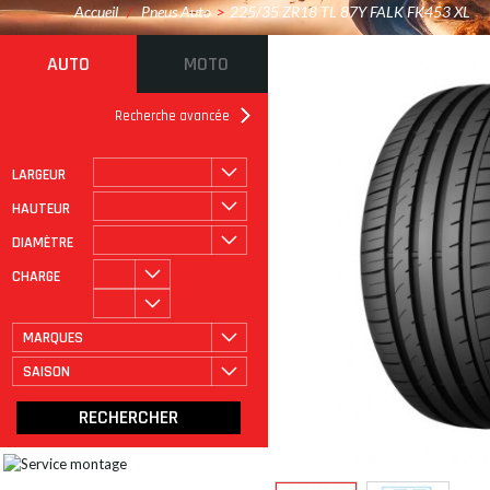
Accueil
/
Pneus Auto
>
225/35 ZR18 TL 87Y FALK FK453 XL
AUTO
MOTO
Recherche avancée
LARGEUR
ROULAGE À PLAT
CATÉGORIE
HAUTEUR
DIAMÈTRE
CHARGE
MARQUES
SAISON