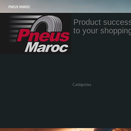
PNEUS MAROC
VOS PNEUS AU MAROC LIVRÉS ET MONTÉS
Product success
to your shopping
Quantity
Total
Catégories
Pneus Auto
Pneu moto
Promos
Marques