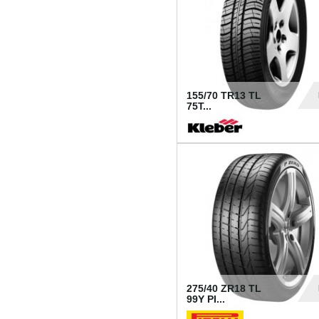
155/70 TR13 TL
75T...
30
275/40 ZR18 TL
99Y PI...