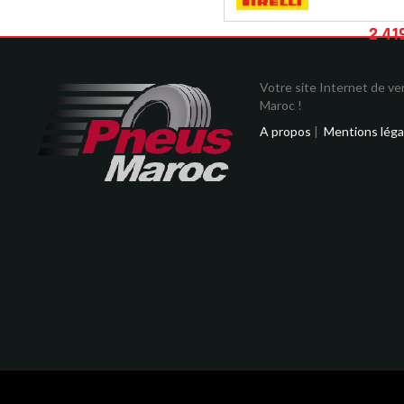
2 41
Votre site Internet de v
Maroc !
A propos
|
Mentions léga