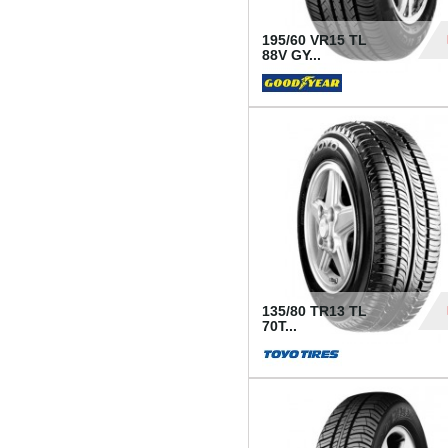
195/60 VR15 TL
88V GY...
50
135/80 TR13 TL
70T...
26