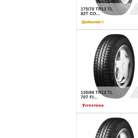
175/70 TR13 TL
82T CO...
28
135/80 TR13 TL
70T FI...
30