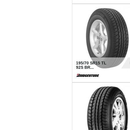
1 18
195/70 SR15 TL
92S BR...
83