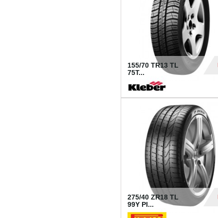
155/70 TR13 TL
75T...
30
275/40 ZR18 TL
99Y PI...