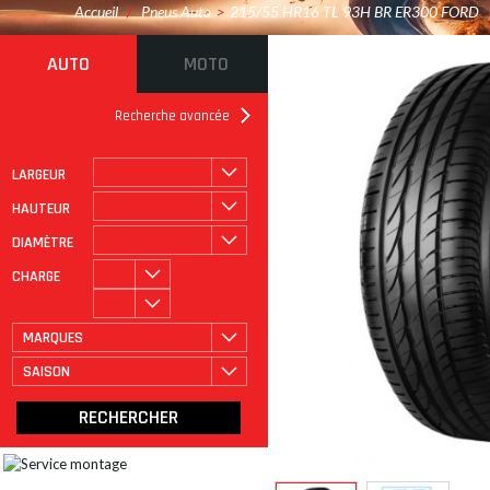
Accueil
/
Pneus Auto
>
215/55 HR16 TL 93H BR ER300 FORD
AUTO
MOTO
Recherche avancée
LARGEUR
ROULAGE À PLAT
CATÉGORIE
HAUTEUR
DIAMÈTRE
CHARGE
MARQUES
SAISON