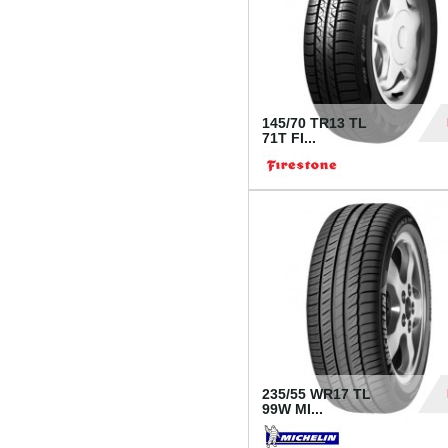
145/70 TR13 TL
71T FI...
30
235/55 WR17 TL
99W MI...