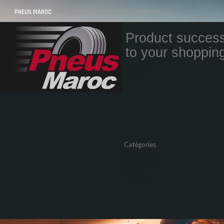
PNEUS MAROC
VOS PNEUS AU MAROC LIVRÉS ET MONTÉS
Product success
to your shopping
Quantity
Total
Catégories
Pneus Auto
Pneu moto
Promos
Marques