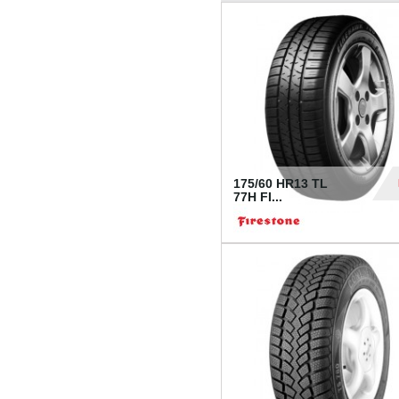
175/60 HR13 TL
77H FI...
39