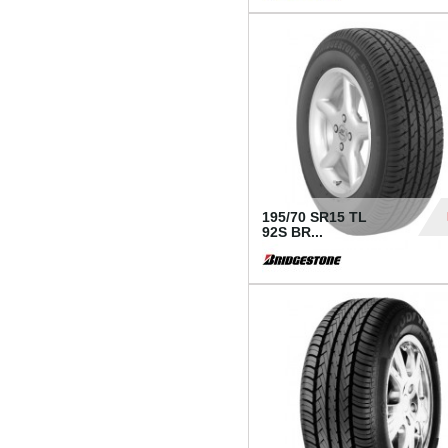
1 18
195/70 SR15 TL
92S BR...
83