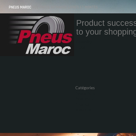
PNEUS MAROC
VOS PNEUS AU MAROC LIVRÉS ET MONTÉS
Product success
to your shopping
Quantity
Total
Catégories
Pneus Auto
Pneu moto
Promos
Marques