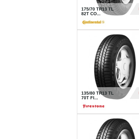
175/70 TR13 TL
82T CO...
28
135/80 TR13 TL
70T FI...
30