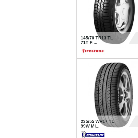
145/70 TR13 TL
71T FI...
30
235/55 WR17 TL
99W MI...