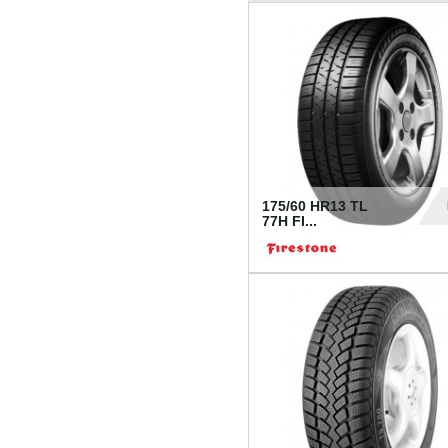
175/60 HR13 TL
77H FI...
39