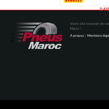
2 41
Votre site Internet de v
Maroc !
A propos
|
Mentions léga