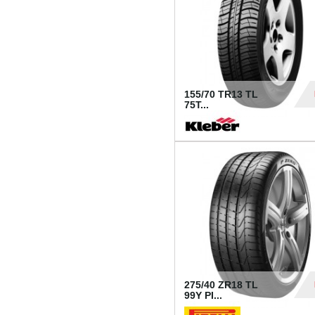
155/70 TR13 TL
75T...
30
275/40 ZR18 TL
99Y PI...