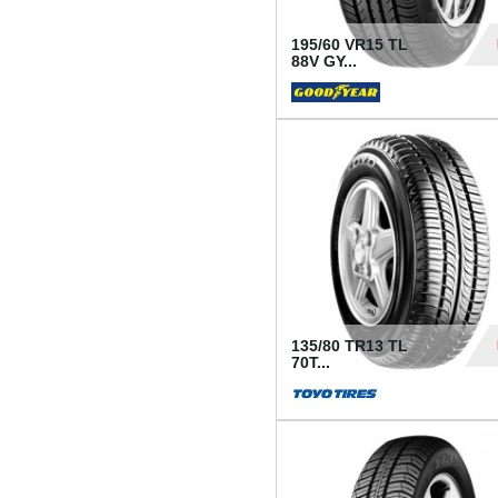
195/60 VR15 TL
88V GY...
50
135/80 TR13 TL
70T...
26