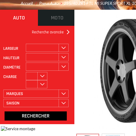
Accueil
/
Pneus Auto
>
255/40 ZR19 TL MI SUPER SPORT XL 1
AUTO
MOTO
Recherche avancée
LARGEUR
ROULAGE À PLAT
CATÉGORIE
HAUTEUR
DIAMÈTRE
CHARGE
MARQUES
SAISON