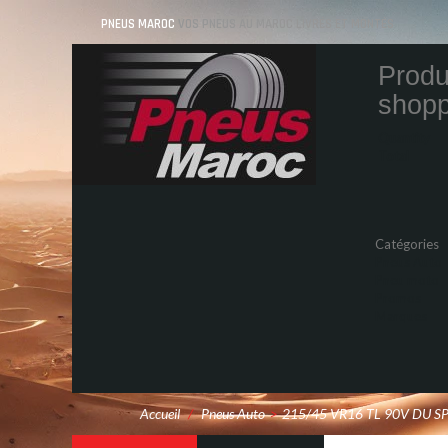
PNEUS MAROC
VOS PNEUS AU MAROC LIVRÉS ET MONTÉS
Produ
shopp
Quantity
Total
Catégories
Pneus Auto
Pneu moto
Promos
Marques
Accueil
/
Pneus Auto
>
215/45 VR16 TL 90V DU S