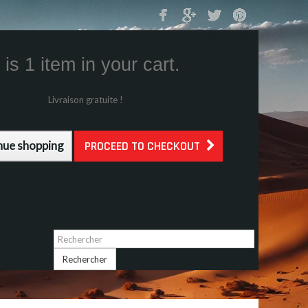
Mon Panier
0
is 1 item in your cart.
s (tax incl.)
g (tax incl.)
Livraison gratuite !
l.)
nue shopping
PROCEED TO CHECKOUT
Identifiez-vous
Rechercher