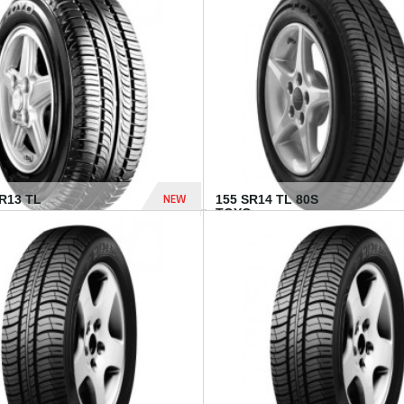
502 Dhs
NEW
TR13 TL
155 SR14 TL 80S
TOYO...
267 Dhs