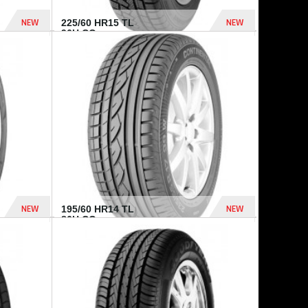
NEW
NEW
225/60 HR15 TL
96H CO...
432 Dhs
1 040 Dhs
NEW
NEW
195/60 HR14 TL
86H CO...
410 Dhs
790 Dhs