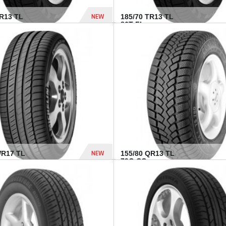
NEW
TR13 TL
185/70 TR13 TL
86T FI...
303 Dhs
NEW
WR17 TL
155/80 QR13 TL
.
79Q CO...
1 182 Dhs