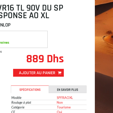
VR16 TL 90V DU SP
SPONSE AO XL
UNLOP
maines
es
889 Dhs
AJOUTER AU PANIER
SPÉCIFICATIONS
EN SAVOIR PLUS
Modèle
SPFRAOXL
Roulage à plat
Non
Catégorie
Tourisme
CE
Oui