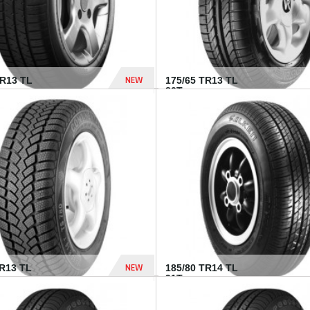
NEW
HR13 TL
175/65 TR13 TL
80T...
394 Dhs
NEW
TR13 TL
185/80 TR14 TL
.
91T...