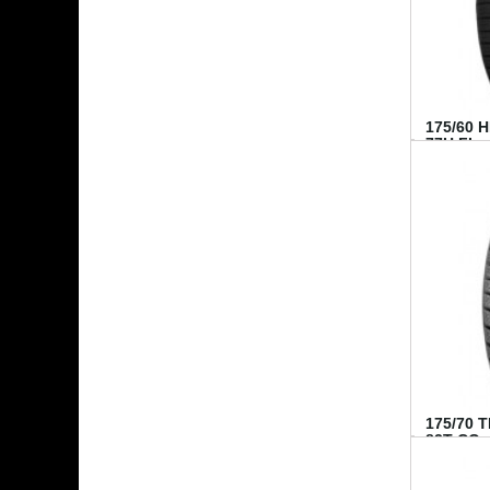
175/60 
77H FI...
175/70 
82T CO..