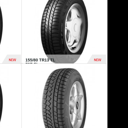
448 Dhs
540 Dhs
NEW
NEW
155/80 TR13 TL
79T FI...
302 Dhs
309 Dhs