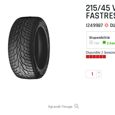
215/45 
FASTRE
I249987
D
 À PLAT
Disponibilité
72H
2 Se
Disponible 2 Semain
Agrandir l'image