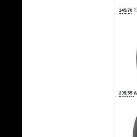
145/70 
71T FI...
235/55 
99W MI..