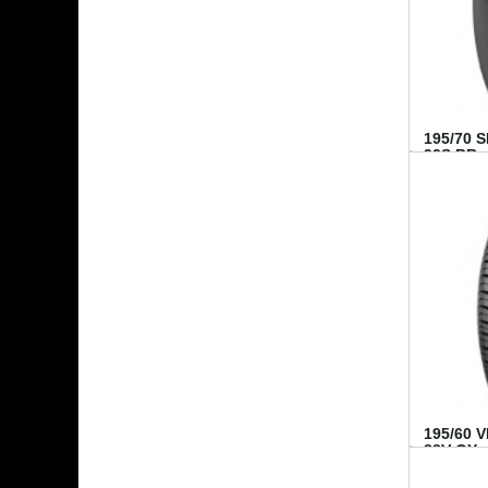
195/70 
92S BR..
195/60 
88V GY...