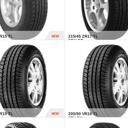
NEW
SR15 TL
215/45 ZR17 TL
.
87W BR...
837 Dhs
NEW
VR15 TL
205/50 VR16 TL
87V GY...