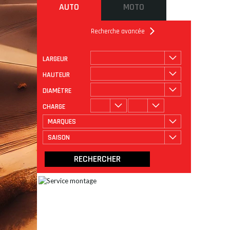
AUTO
MOTO
Recherche avancée
LARGEUR
ROULAGE
CATÉGORIE
HAUTEUR
DIAMÈTRE
CHARGE
MARQUES
SAISON