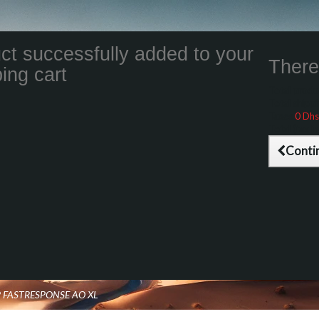
ct successfully added to your
There 
ing cart
Total product
Total shippin
Taxes
0 Dhs
Total (tax inc
Conti
P FASTRESPONSE AO XL