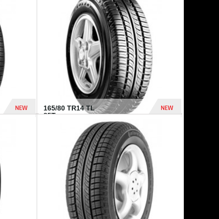
875 Dhs
1 771 Dhs
NEW
NEW
165/80 TR14 TL
85T...
372 Dhs
458 Dhs