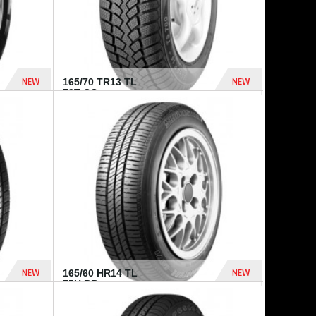
NEW
NEW
165/70 TR13 TL
79T CO...
402 Dhs
364 Dhs
NEW
NEW
165/60 HR14 TL
75H BR...