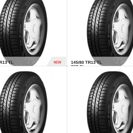
282 Dhs
NEW
TR13 TL
145/80 TR13 TL
75T FI...
307 Dhs