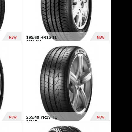
NEW
NEW
195/60 HR15 TL
88H GY...
955 Dhs
521 Dhs
NEW
NEW
255/40 YR19 TL
96Y PI...