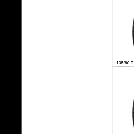
135/80 
70T FI...