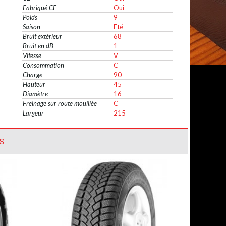
Fabriqué CE
Oui
Poids
9
Saison
Eté
Bruit extérieur
68
Bruit en dB
1
Vitesse
V
Consommation
C
Charge
90
Hauteur
45
Diamètre
16
Freinage sur route mouillée
C
Largeur
215
S