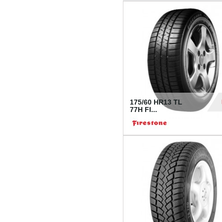
175/60 HR13 TL
77H FI...
39