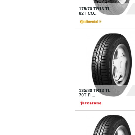
175/70 TR13 TL
82T CO...
28
135/80 TR13 TL
70T FI...
30