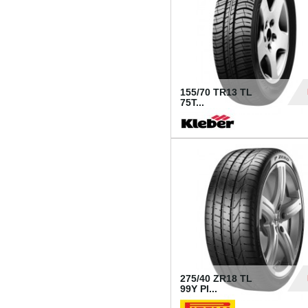
155/70 TR13 TL
75T...
30
275/40 ZR18 TL
99Y PI...