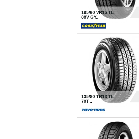
195/60 VR15 TL
88V GY...
50
135/80 TR13 TL
70T...
26