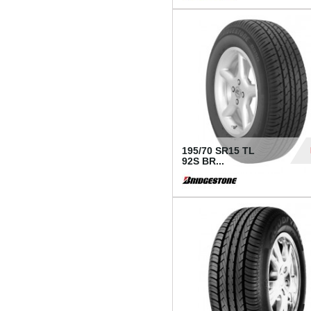
1 18
195/70 SR15 TL
92S BR...
83