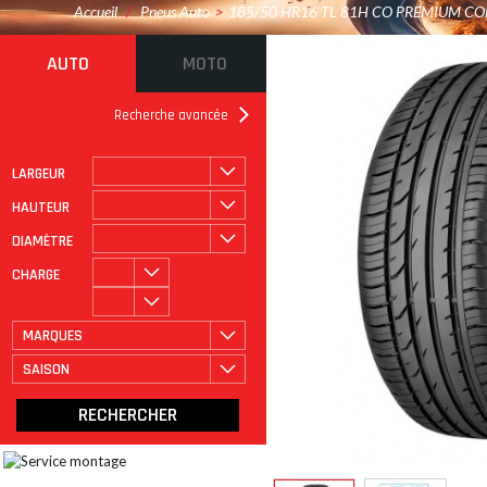
Accueil
/
Pneus Auto
>
185/50 HR16 TL 81H CO PREMIUM CO
AUTO
MOTO
Recherche avancée
LARGEUR
ROULAGE À PLAT
CATÉGORIE
HAUTEUR
DIAMÈTRE
CHARGE
MARQUES
SAISON