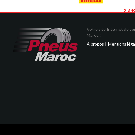
2 41
Votre site Internet de v
Maroc !
A propos
|
Mentions léga