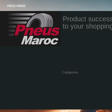
PNEUS MAROC
VOS PNEUS AU MAROC LIVRÉS ET MONTÉS
Product success
to your shopping
Quantity
Total
Catégories
Pneus Auto
Pneu moto
Promos
Marques