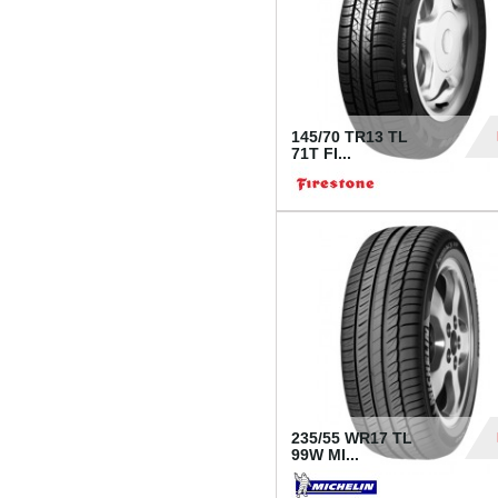
145/70 TR13 TL
71T FI...
30
235/55 WR17 TL
99W MI...