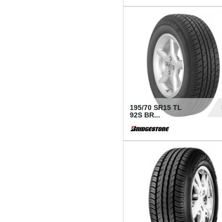
1 18
195/70 SR15 TL
92S BR...
83