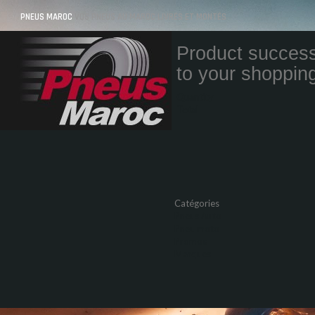
PNEUS MAROC
VOS PNEUS AU MAROC LIVRÉS ET MONTÉS
Product success
to your shopping
Quantity
Total
Catégories
Pneus Auto
Pneu moto
Promos
Marques