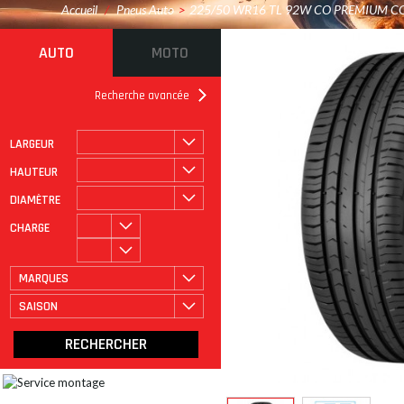
Accueil
/
Pneus Auto
>
225/50 WR16 TL 92W CO PREMIUM C
AUTO
MOTO
Recherche avancée
LARGEUR
ROULAGE À PLAT
CATÉGORIE
HAUTEUR
DIAMÈTRE
CHARGE
MARQUES
SAISON