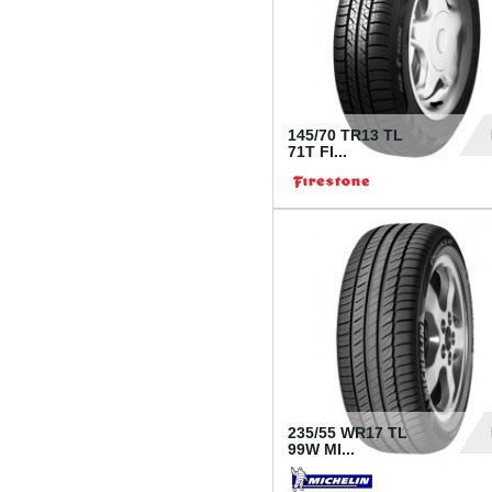
145/70 TR13 TL
71T FI...
30
235/55 WR17 TL
99W MI...