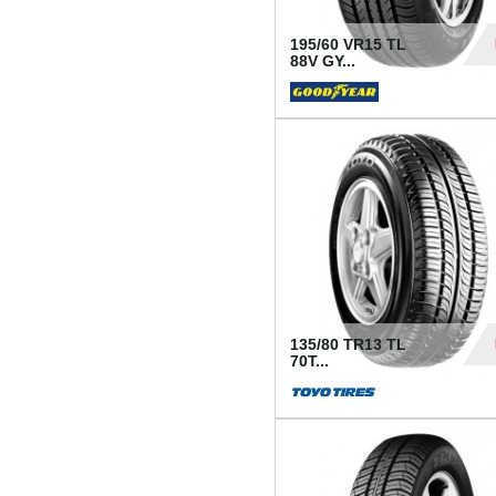
195/60 VR15 TL
88V GY...
50
135/80 TR13 TL
70T...
26