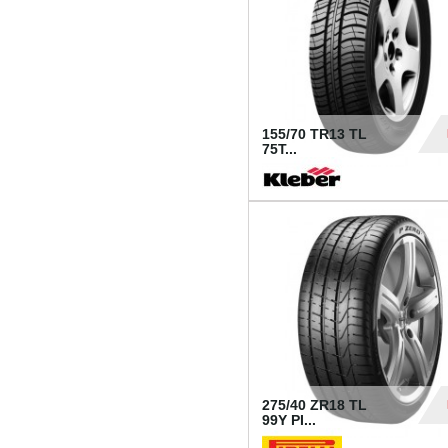
155/70 TR13 TL
75T...
30
275/40 ZR18 TL
99Y PI...