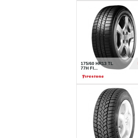
175/60 HR13 TL
77H FI...
39