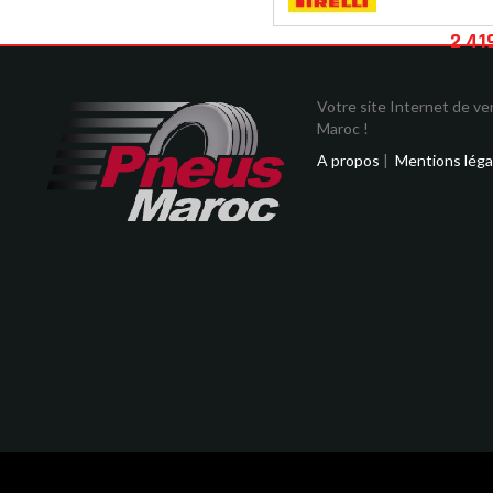
2 41
Votre site Internet de v
Maroc !
A propos
|
Mentions léga