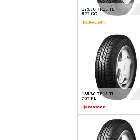
175/70 TR13 TL
82T CO...
28
135/80 TR13 TL
70T FI...
30