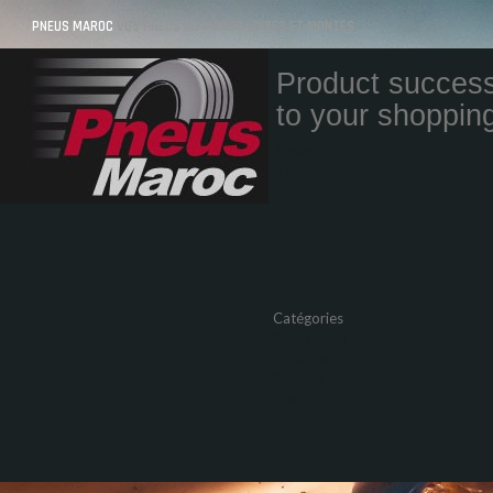
PNEUS MAROC
VOS PNEUS AU MAROC LIVRÉS ET MONTÉS
Product success
to your shopping
Quantity
Total
Catégories
Pneus Auto
Pneu moto
Promos
Marques