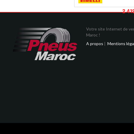
2 41
Votre site Internet de v
Maroc !
A propos
|
Mentions léga