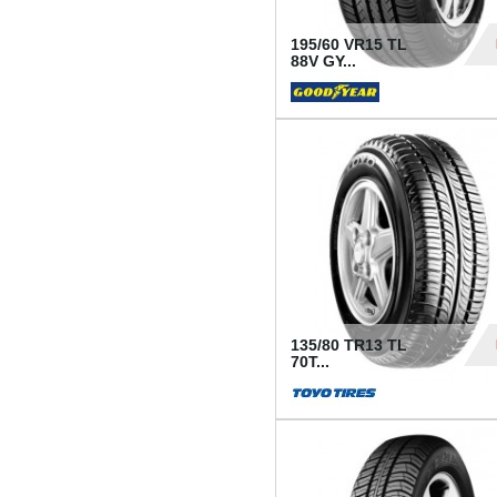
195/60 VR15 TL
88V GY...
50
135/80 TR13 TL
70T...
26