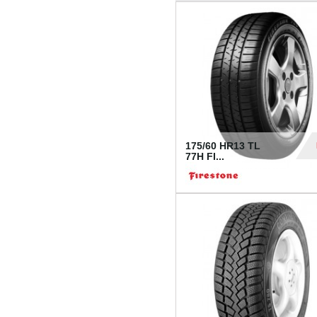
175/60 HR13 TL
77H FI...
39