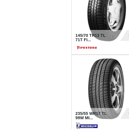
145/70 TR13 TL
71T FI...
30
235/55 WR17 TL
99W MI...