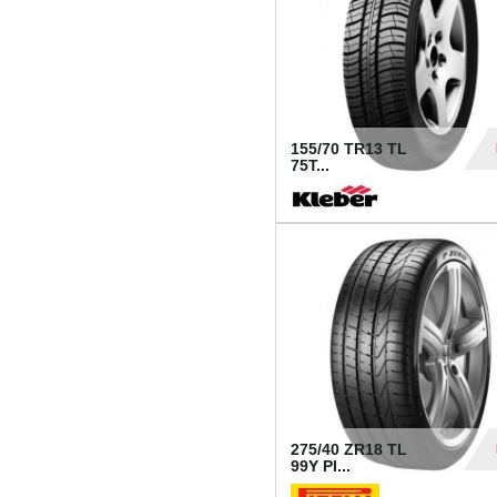
155/70 TR13 TL
75T...
30
275/40 ZR18 TL
99Y PI...