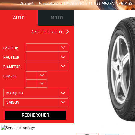
Accueil
/
Pneus Auto
>
195/65 TR15 TL 91T NEXEN NPRIZ 4S
AUTO
MOTO
Recherche avancée
LARGEUR
ROULAGE À PLAT
CATÉGORIE
HAUTEUR
DIAMÈTRE
CHARGE
MARQUES
SAISON