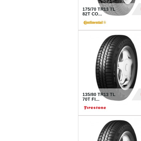
175/70 TR13 TL
82T CO...
28
135/80 TR13 TL
70T FI...
30