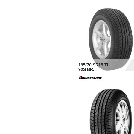
1 18
195/70 SR15 TL
92S BR...
83