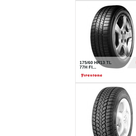
175/60 HR13 TL
77H FI...
39