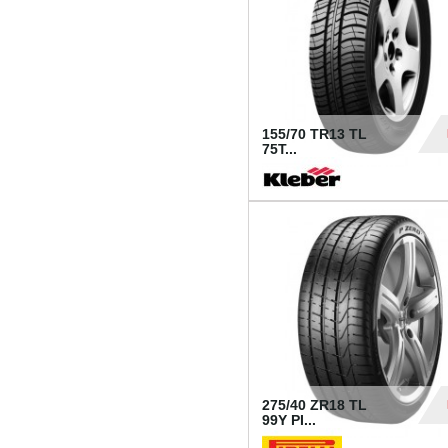
155/70 TR13 TL
75T...
30
275/40 ZR18 TL
99Y PI...