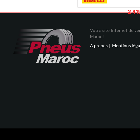
2 41
Votre site Internet de v
Maroc !
A propos
|
Mentions léga