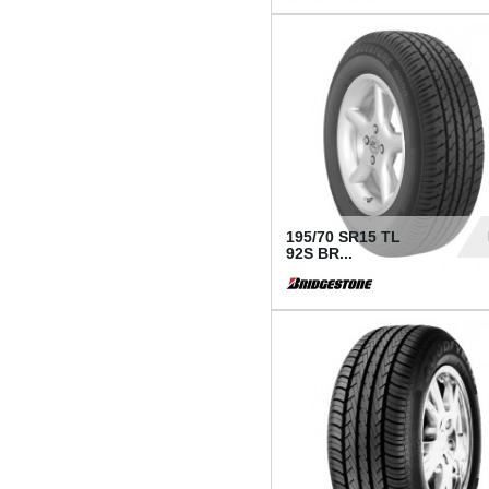
1 18
195/70 SR15 TL
92S BR...
83