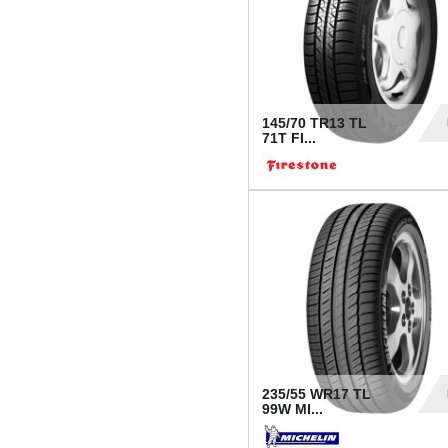
145/70 TR13 TL
71T FI...
30
235/55 WR17 TL
99W MI...