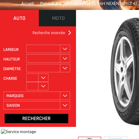
Accueil
/
Pneus Auto
>
205/60 HR16 TL 96H NEXEN NPRIZ 4S 
AUTO
MOTO
Recherche avancée
LARGEUR
ROULAGE À PLAT
CATÉGORIE
HAUTEUR
DIAMÈTRE
CHARGE
MARQUES
SAISON