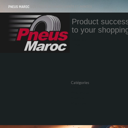
PNEUS MAROC
VOS PNEUS AU MAROC LIVRÉS ET MONTÉS
Product success
to your shopping
Quantity
Total
Catégories
Pneus Auto
Pneu moto
Promos
Marques