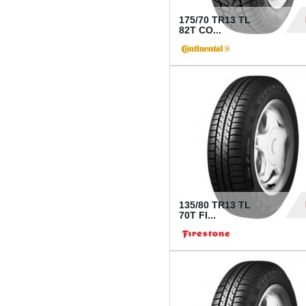
175/70 TR13 TL
82T CO...
28
135/80 TR13 TL
70T FI...
30