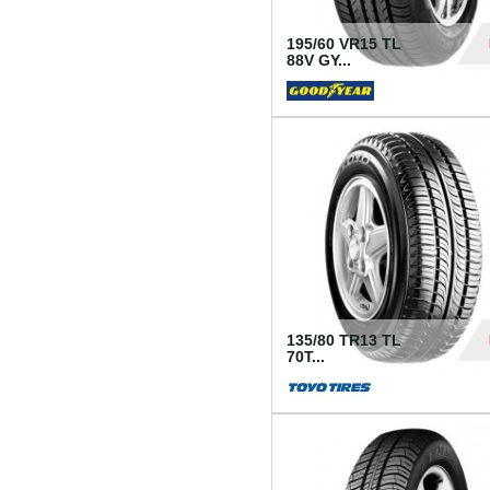
195/60 VR15 TL
88V GY...
50
135/80 TR13 TL
70T...
26