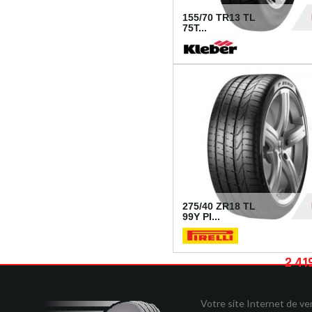
155/70 TR13 TL
75T...
30
275/40 ZR18 TL
99Y PI...
2 41
Votre site Internet de v