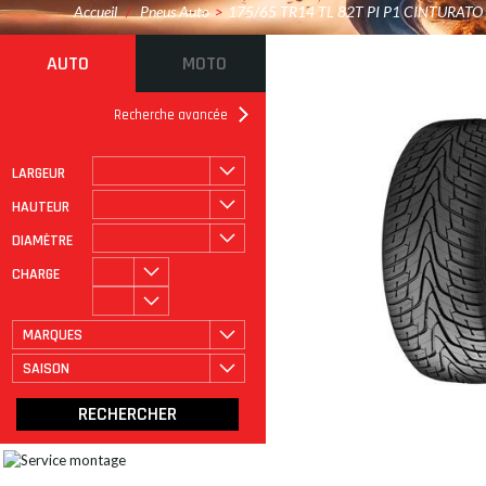
Accueil
/
Pneus Auto
>
175/65 TR14 TL 82T PI P1 CINTURATO
AUTO
MOTO
Recherche avancée
LARGEUR
ROULAGE À PLAT
CATÉGORIE
HAUTEUR
DIAMÈTRE
CHARGE
MARQUES
SAISON