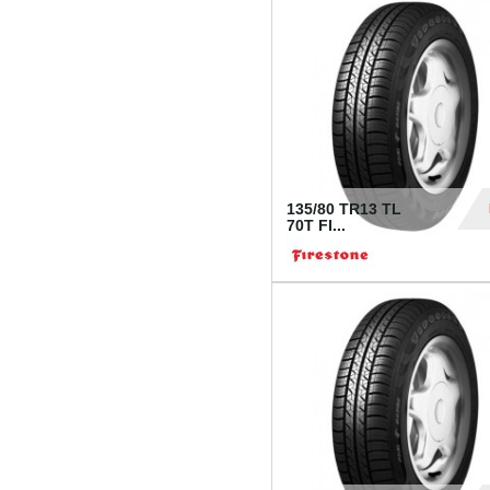
28
135/80 TR13 TL
70T FI...
30