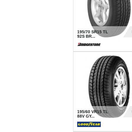
195/70 SR15 TL
92S BR...
83
195/60 VR15 TL
88V GY...