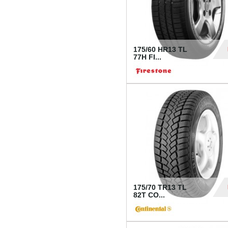
175/60 HR13 TL
77H FI...
39
175/70 TR13 TL
82T CO...