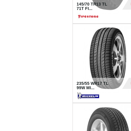
145/70 TR13 TL
71T FI...
30
235/55 WR17 TL
99W MI...
1 18