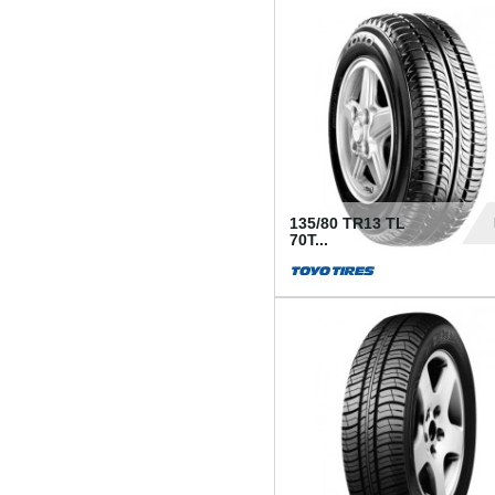
50
135/80 TR13 TL
70T...
26