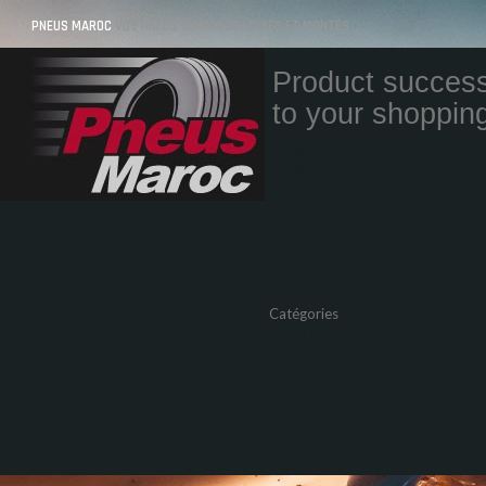
PNEUS MAROC
VOS PNEUS AU MAROC LIVRÉS ET MONTÉS
Product success
to your shopping
Quantity
Total
Catégories
Pneus Auto
Pneu moto
Promos
Marques