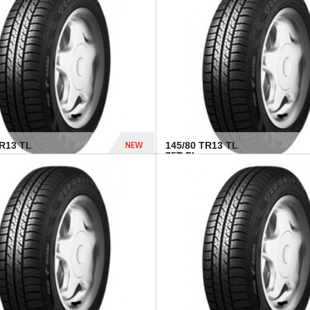
282 Dhs
NEW
TR13 TL
145/80 TR13 TL
75T FI...
307 Dhs