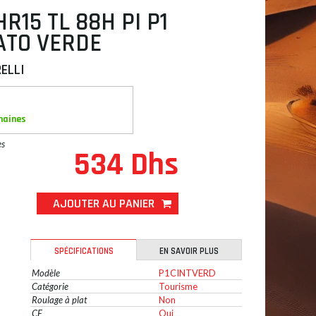
HR15 TL 88H PI P1
ATO VERDE
RELLI
maines
es
534 Dhs
AJOUTER AU PANIER
SPÉCIFICATIONS
EN SAVOIR PLUS
Modèle
P1CINTVERD
Catégorie
Tourisme
Roulage à plat
Non
CE
Oui