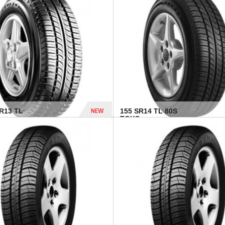
502 Dhs
NEW
TR13 TL
155 SR14 TL 80S
TOYO...
267 Dhs