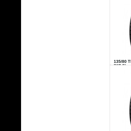
135/80 
70T FI...