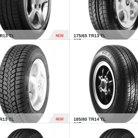
NEW
HR13 TL
175/65 TR13 TL
80T...
394 Dhs
NEW
TR13 TL
185/80 TR14 TL
.
91T...