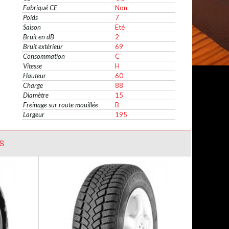
Fabriqué CE
Non
Poids
7
Saison
Eté
Bruit en dB
2
Bruit extérieur
69
Consommation
C
Vitesse
H
Hauteur
60
Charge
88
Diamètre
15
Freinage sur route mouillée
B
Largeur
195
S