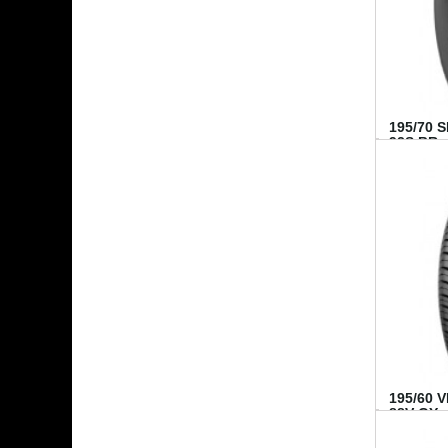
195/70 
92S BR..
195/60 
88V GY...