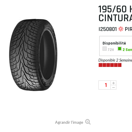
195/60 
CINTUR
I250801
PI
 À PLAT
Disponibilité
72H
2 Se
Disponible 2 Semain
Agrandir l'image