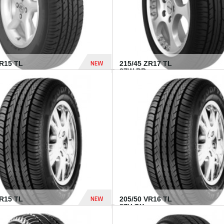
NEW
SR15 TL
215/45 ZR17 TL
.
87W BR...
837 Dhs
NEW
VR15 TL
205/50 VR16 TL
87V GY...