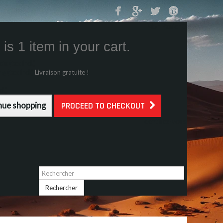
Mon Panier
0
is 1 item in your cart.
s (tax incl.)
g (tax incl.)
Livraison gratuite !
l.)
nue shopping
PROCEED TO CHECKOUT
Identifiez-vous
Rechercher