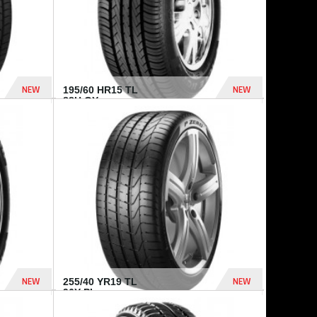
NEW
NEW
195/60 HR15 TL
88H GY...
955 Dhs
521 Dhs
NEW
NEW
255/40 YR19 TL
96Y PI...