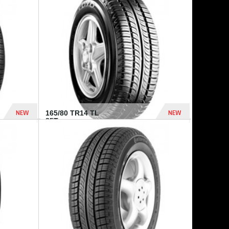
875 Dhs
1 771 Dhs
NEW
NEW
165/80 TR14 TL
85T...
372 Dhs
458 Dhs