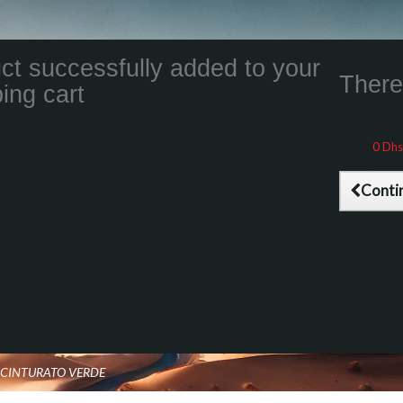
ct successfully added to your
There 
ing cart
Total product
Total shippin
Taxes
0 Dhs
Total (tax inc
Conti
1 CINTURATO VERDE