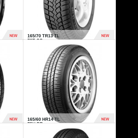
NEW
NEW
165/70 TR13 TL
79T CO...
402 Dhs
364 Dhs
NEW
NEW
165/60 HR14 TL
75H BR...