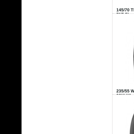
145/70 
71T FI...
235/55 
99W MI..