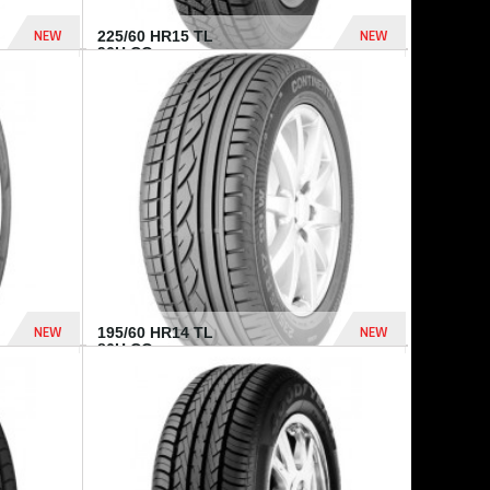
NEW
NEW
225/60 HR15 TL
96H CO...
432 Dhs
1 040 Dhs
NEW
NEW
195/60 HR14 TL
86H CO...
410 Dhs
790 Dhs