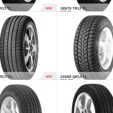
NEW
TR13 TL
185/70 TR13 TL
86T FI...
303 Dhs
NEW
WR17 TL
155/80 QR13 TL
.
79Q CO...
1 182 Dhs