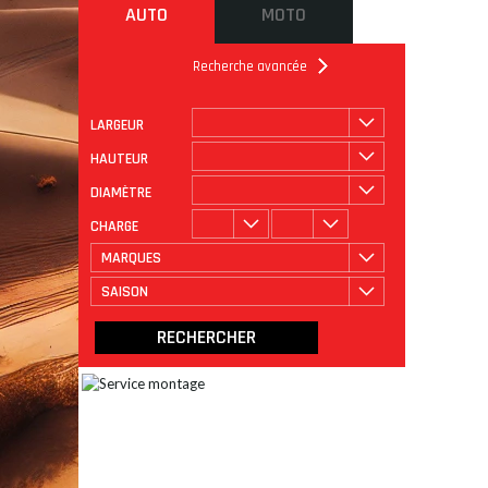
AUTO
MOTO
Recherche avancée
LARGEUR
ROULAGE
CATÉGORIE
HAUTEUR
DIAMÈTRE
CHARGE
MARQUES
SAISON