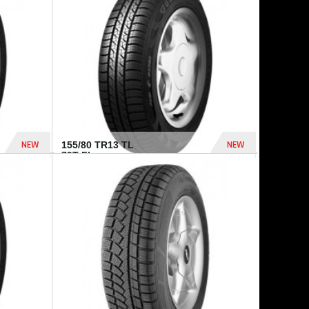
448 Dhs
540 Dhs
NEW
NEW
155/80 TR13 TL
79T FI...
302 Dhs
309 Dhs