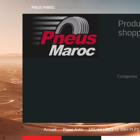
PNEUS MAROC
VOS PNEUS AU MAROC LIVRÉS ET MONTÉS
Produ
shopp
Quantity
Total
Catégories
Pneus Auto
Pneu moto
Promos
Marques
Accueil
/
Pneus Auto
>
195/60 HR15 TL 88H PI P