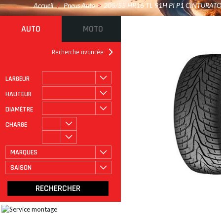
Accueil
/
Pneus Auto
>
205/55 HR16 TL 91H PI P1 CINTURAT
AUTO
MOTO
Recherche avancée
LARGEUR
ROULAGE À PLAT
CATÉGORIE
HAUTEUR
DIAMÈTRE
CHARGE
MARQUES
SAISON