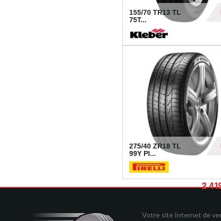
155/70 TR13 TL
75T...
30
275/40 ZR18 TL
99Y PI...
2 41
Votre site Internet de v