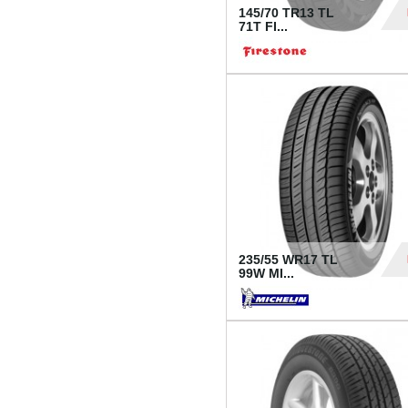
145/70 TR13 TL
71T FI...
30
235/55 WR17 TL
99W MI...
1 18