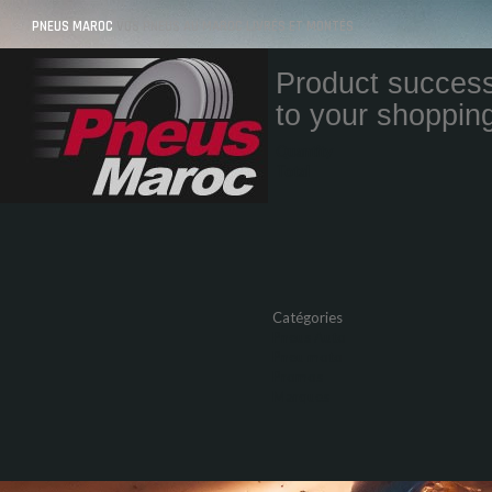
PNEUS MAROC
VOS PNEUS AU MAROC LIVRÉS ET MONTÉS
Product success
to your shopping
Quantity
Total
Catégories
Pneus Auto
Pneu moto
Promos
Marques