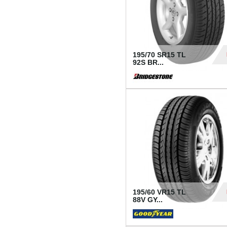
195/70 SR15 TL
92S BR...
83
195/60 VR15 TL
88V GY...