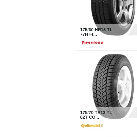
175/60 HR13 TL
77H FI...
39
175/70 TR13 TL
82T CO...