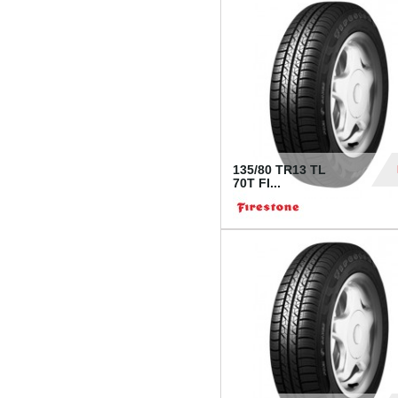
28
135/80 TR13 TL
70T FI...
30