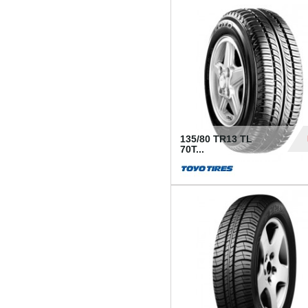
50
135/80 TR13 TL
70T...
26