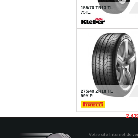
155/70 TR13 TL
75T...
30
275/40 ZR18 TL
99Y PI...
2 41
Votre site Internet de v