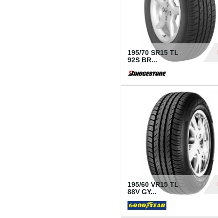
195/70 SR15 TL
92S BR...
83
195/60 VR15 TL
88V GY...