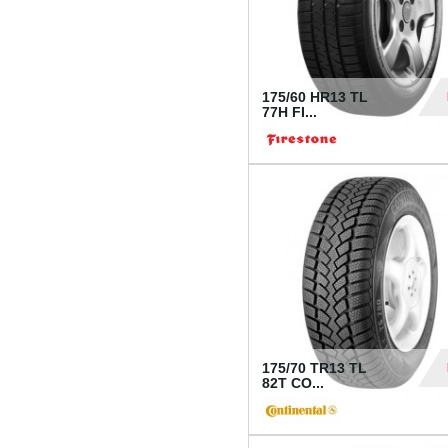
175/60 HR13 TL
77H FI...
39
175/70 TR13 TL
82T CO...