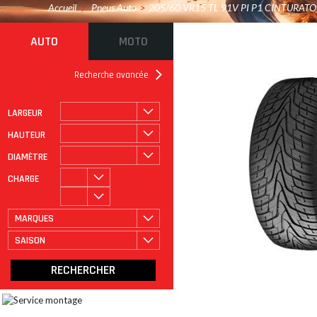
Accueil
/
Pneus Auto
>
205/60 VR15 TL 91V PI P1 CINTURAT
AUTO
MOTO
Recherche avancée
LARGEUR
ROULAGE À PLAT
CATÉGORIE
HAUTEUR
DIAMÈTRE
CHARGE
MARQUES
SAISON