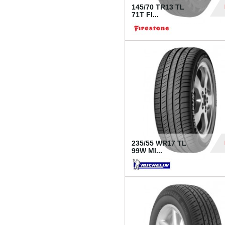
145/70 TR13 TL
71T FI...
30
235/55 WR17 TL
99W MI...
1 18