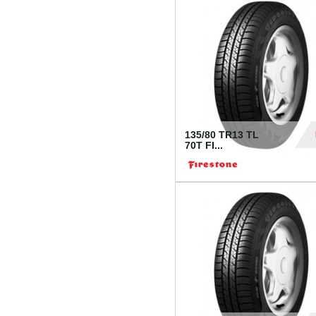
28
135/80 TR13 TL
70T FI...
30