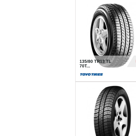
50
135/80 TR13 TL
70T...
26