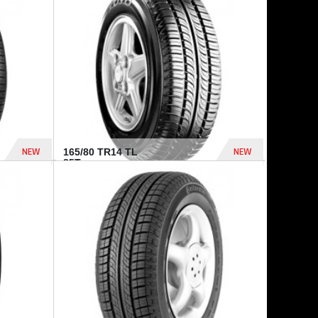
875 Dhs
1 771 Dhs
NEW
NEW
165/80 TR14 TL
85T...
372 Dhs
458 Dhs