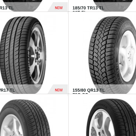
NEW
TR13 TL
185/70 TR13 TL
86T FI...
303 Dhs
NEW
WR17 TL
155/80 QR13 TL
.
79Q CO...
1 182 Dhs