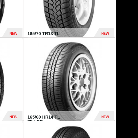
NEW
NEW
165/70 TR13 TL
79T CO...
402 Dhs
364 Dhs
NEW
NEW
165/60 HR14 TL
75H BR...