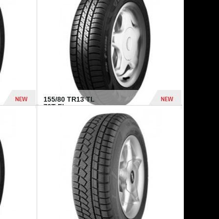
448 Dhs
540 Dhs
NEW
NEW
155/80 TR13 TL
79T FI...
302 Dhs
309 Dhs