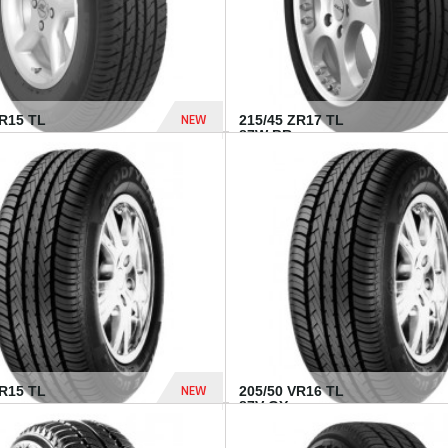
NEW
SR15 TL
215/45 ZR17 TL
.
87W BR...
837 Dhs
NEW
VR15 TL
205/50 VR16 TL
87V GY...