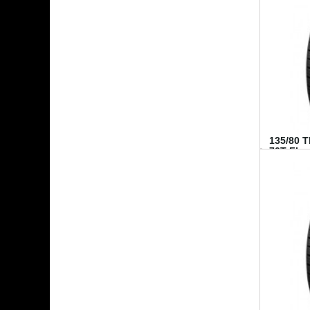
135/80 
70T FI...