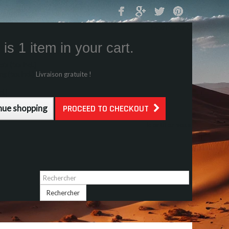
Mon Panier
0
is 1 item in your cart.
s (tax incl.)
g (tax incl.)
Livraison gratuite !
l.)
nue shopping
PROCEED TO CHECKOUT
Identifiez-vous
Rechercher