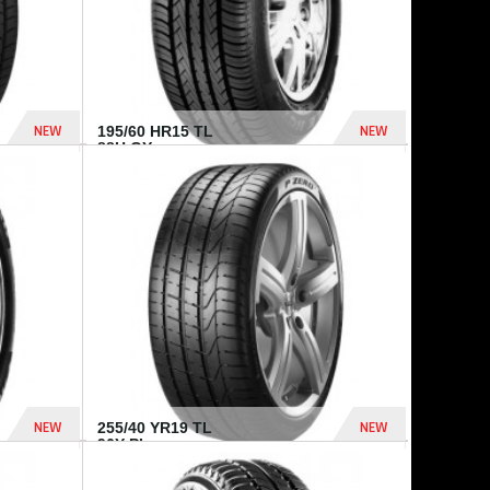
NEW
NEW
195/60 HR15 TL
88H GY...
955 Dhs
521 Dhs
NEW
NEW
255/40 YR19 TL
96Y PI...