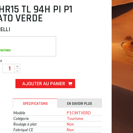
HR15 TL 94H PI P1
ATO VERDE
RELLI
maines
es
AJOUTER AU PANIER
SPÉCIFICATIONS
EN SAVOIR PLUS
Modèle
P1CINTVERD
Catégorie
Tourisme
Roulage à plat
Non
Fabriqué CE
Non