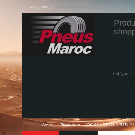
PNEUS MAROC
VOS PNEUS AU MAROC LIVRÉS ET MONTÉS
Produ
shopp
Quantity
Total
Catégories
Pneus Auto
Pneu moto
Promos
Marques
Accueil
/
Pneus Auto
>
205/65 HR15 TL 94H PI P