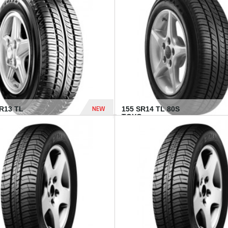
502 Dhs
NEW
TR13 TL
155 SR14 TL 80S
TOYO...
267 Dhs