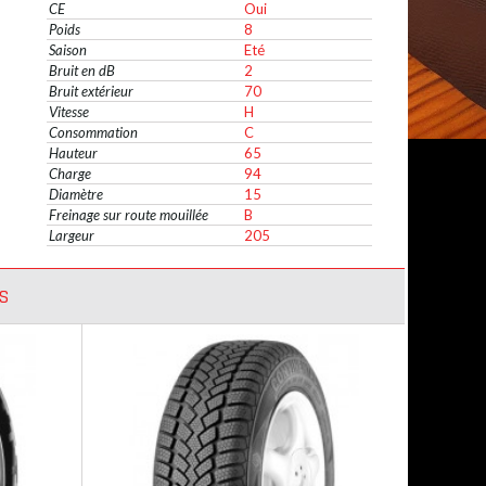
CE
Oui
Poids
8
Saison
Eté
Bruit en dB
2
Bruit extérieur
70
Vitesse
H
Consommation
C
Hauteur
65
Charge
94
Diamètre
15
Freinage sur route mouillée
B
Largeur
205
S