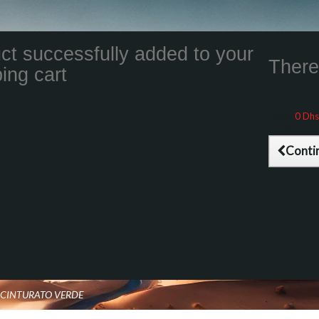
ct successfully added to your
There 
ing cart
Total product
Total shippin
Taxes
0 Dhs
Total (tax inc
Conti
1 CINTURATO VERDE