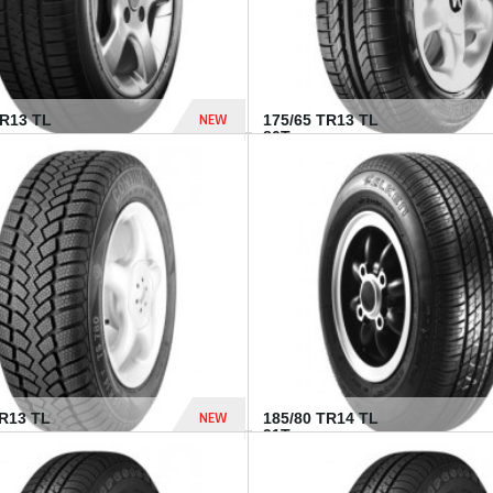
NEW
HR13 TL
175/65 TR13 TL
80T...
394 Dhs
NEW
TR13 TL
185/80 TR14 TL
.
91T...