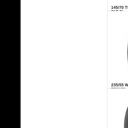
145/70 
71T FI...
235/55 
99W MI..