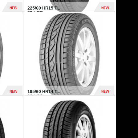
NEW
NEW
225/60 HR15 TL
96H CO...
432 Dhs
1 040 Dhs
NEW
NEW
195/60 HR14 TL
86H CO...
410 Dhs
790 Dhs