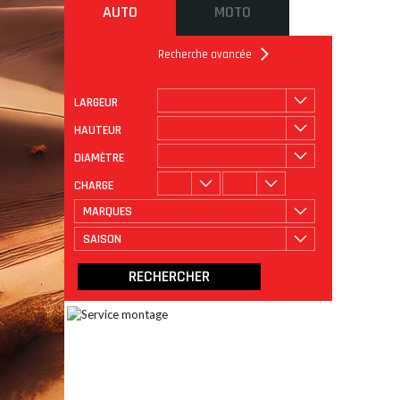
AUTO
MOTO
Recherche avancée
LARGEUR
ROULAGE
CATÉGORIE
HAUTEUR
DIAMÈTRE
CHARGE
MARQUES
SAISON