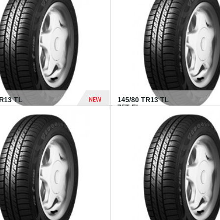
282 Dhs
NEW
TR13 TL
145/80 TR13 TL
75T FI...
307 Dhs