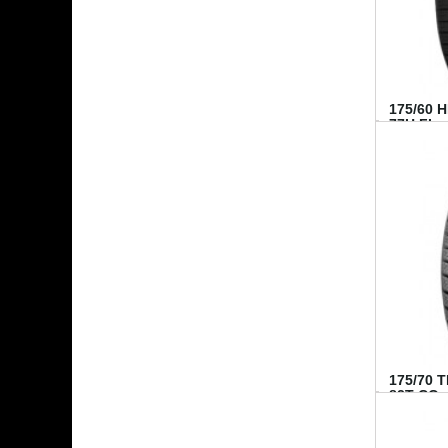
175/60 
77H FI...
175/70 
82T CO..