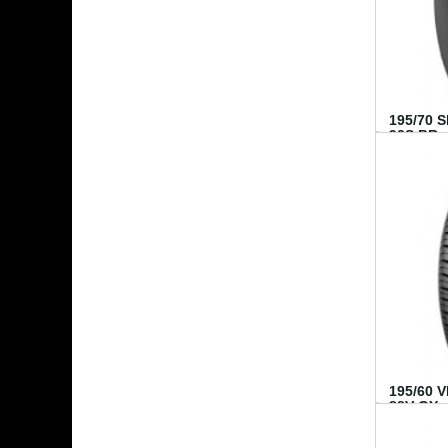
195/70 
92S BR..
195/60 
88V GY...