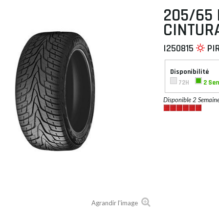
205/65 
CINTUR
I250815
PI
 À PLAT
Disponibilité
72H
2 Se
Disponible 2 Semain
Agrandir l'image