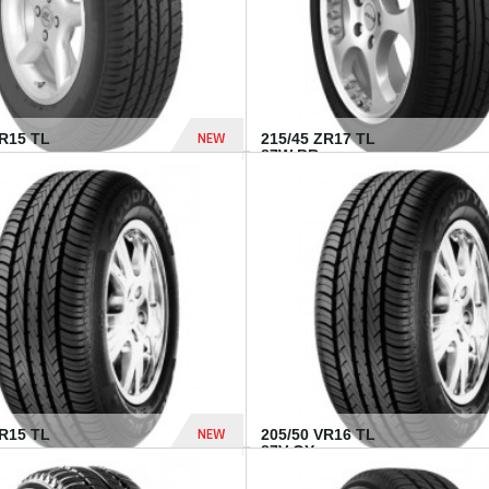
NEW
SR15 TL
215/45 ZR17 TL
.
87W BR...
837 Dhs
NEW
VR15 TL
205/50 VR16 TL
87V GY...