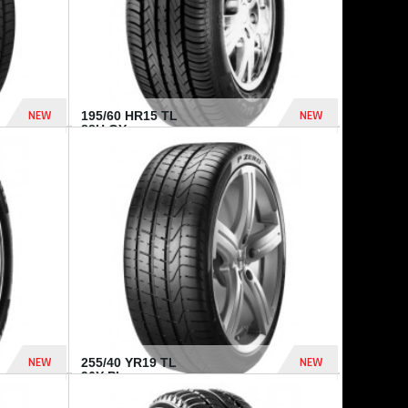
NEW
NEW
195/60 HR15 TL
88H GY...
955 Dhs
521 Dhs
NEW
NEW
255/40 YR19 TL
96Y PI...