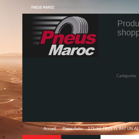
PNEUS MAROC
VOS PNEUS AU MAROC LIVRÉS ET MONTÉS
Produ
shopp
Quantity
Total
Catégories
Pneus Auto
Pneu moto
Promos
Marques
Accueil
/
Pneus Auto
>
175/65 TR15 TL 84T UN A