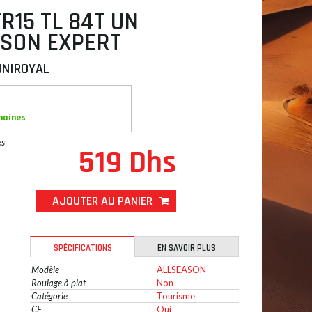
TR15 TL 84T UN
ASON EXPERT
UNIROYAL
maines
es
519 Dhs
AJOUTER AU PANIER
SPÉCIFICATIONS
EN SAVOIR PLUS
Modèle
ALLSEASON
Roulage à plat
Non
Catégorie
Tourisme
CE
Oui