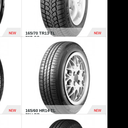
NEW
NEW
165/70 TR13 TL
79T CO...
402 Dhs
364 Dhs
NEW
NEW
165/60 HR14 TL
75H BR...