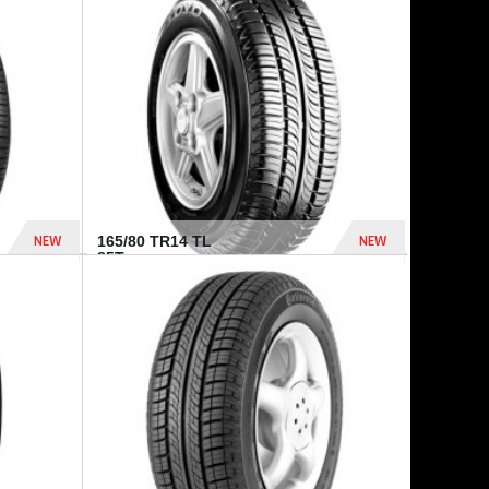
875 Dhs
1 771 Dhs
NEW
NEW
165/80 TR14 TL
85T...
372 Dhs
458 Dhs