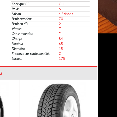
Fabriqué CE
Oui
Poids
6
Saison
4 Saisons
Bruit extérieur
70
Bruit en dB
2
Vitesse
T
Consommation
F
Charge
84
Hauteur
65
Diamètre
15
Freinage sur route mouillée
C
Largeur
175
S