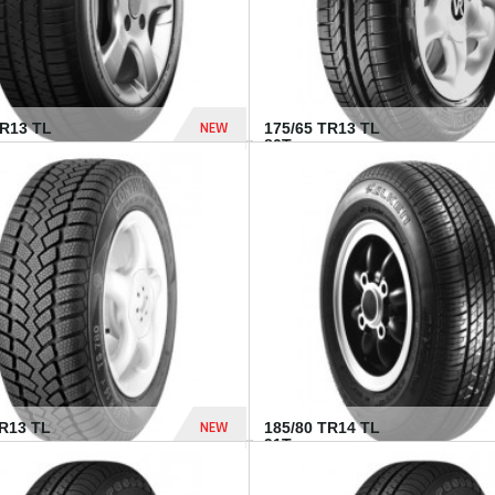
NEW
HR13 TL
175/65 TR13 TL
80T...
394 Dhs
NEW
TR13 TL
185/80 TR14 TL
.
91T...