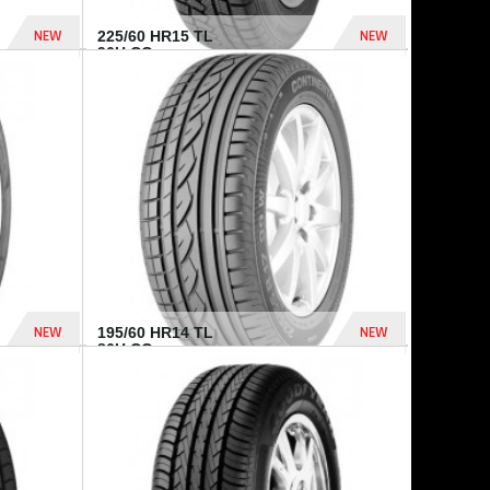
NEW
NEW
225/60 HR15 TL
96H CO...
432 Dhs
1 040 Dhs
NEW
NEW
195/60 HR14 TL
86H CO...
410 Dhs
790 Dhs