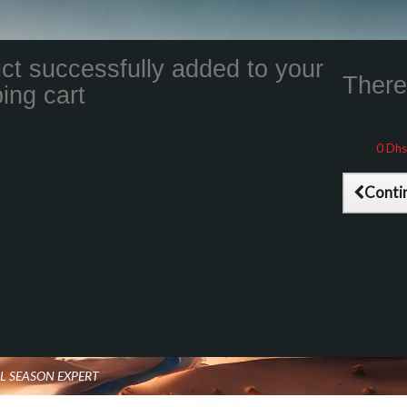
ct successfully added to your
There 
ing cart
Total product
Total shippin
Taxes
0 Dhs
Total (tax inc
Conti
LL SEASON EXPERT