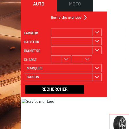
AUTO
MOTO
Recherche avancée
LARGEUR
ROULAGE
CATÉGORIE
HAUTEUR
DIAMÈTRE
CHARGE
MARQUES
SAISON