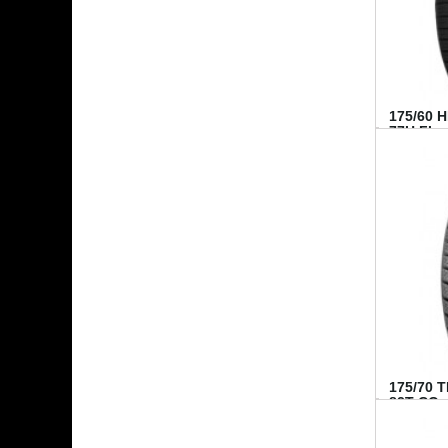
175/60 
77H FI...
175/70 
82T CO..