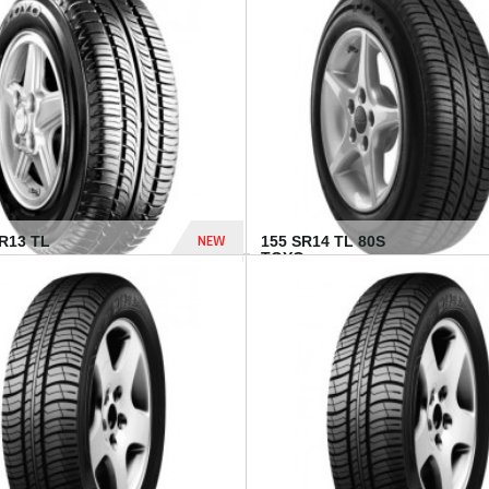
502 Dhs
NEW
TR13 TL
155 SR14 TL 80S
TOYO...
267 Dhs