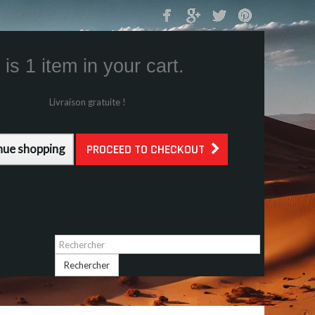
Mon Panier
0
is 1 item in your cart.
s (tax incl.)
g (tax incl.)
Livraison gratuite !
l.)
nue shopping
PROCEED TO CHECKOUT
Identifiez-vous
Rechercher