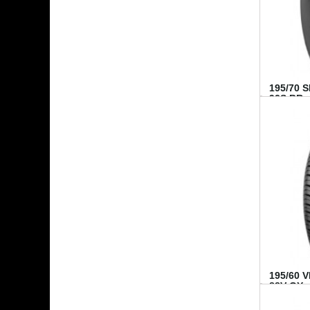
195/70 
92S BR..
195/60 
88V GY...