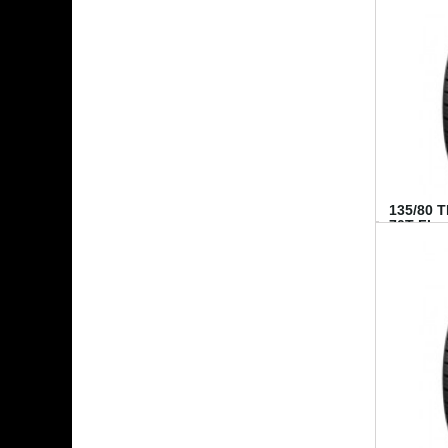
135/80 
70T FI...