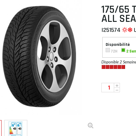
175/65 
ALL SE
I251574
 À PLAT
Disponibilité
72H
2 Se
Disponible 2 Semain