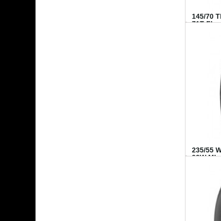
145/70 
71T FI...
235/55 
99W MI..