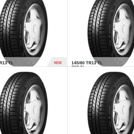
282 Dhs
NEW
TR13 TL
145/80 TR13 TL
75T FI...
307 Dhs