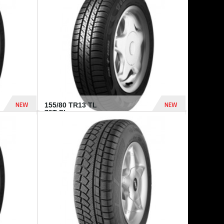
448 Dhs
540 Dhs
NEW
NEW
155/80 TR13 TL
79T FI...
302 Dhs
309 Dhs