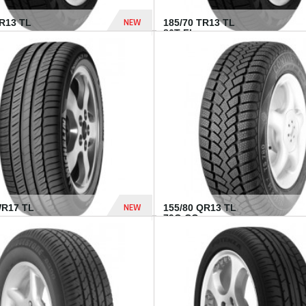
NEW
TR13 TL
185/70 TR13 TL
86T FI...
303 Dhs
NEW
WR17 TL
155/80 QR13 TL
.
79Q CO...
1 182 Dhs