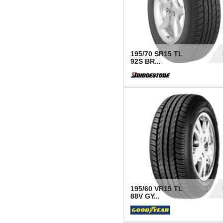
195/70 SR15 TL
92S BR...
83
195/60 VR15 TL
88V GY...