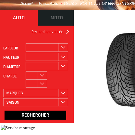
Accueil
/
Pneus Auto
>
155/65 TR14 TL 75T GY EFFICIENTGR
AUTO
MOTO
Recherche avancée
LARGEUR
ROULAGE À PLAT
CATÉGORIE
HAUTEUR
DIAMÈTRE
CHARGE
MARQUES
SAISON