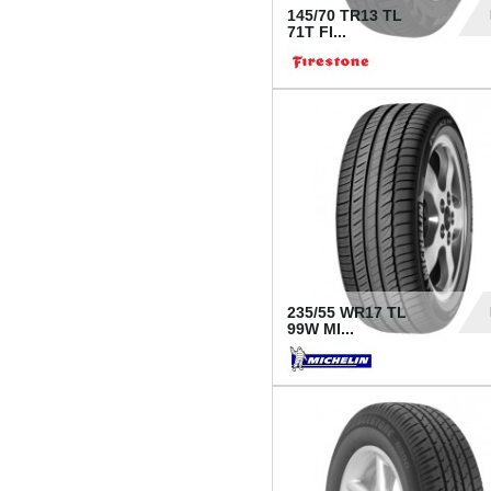
145/70 TR13 TL
71T FI...
30
235/55 WR17 TL
99W MI...
1 18