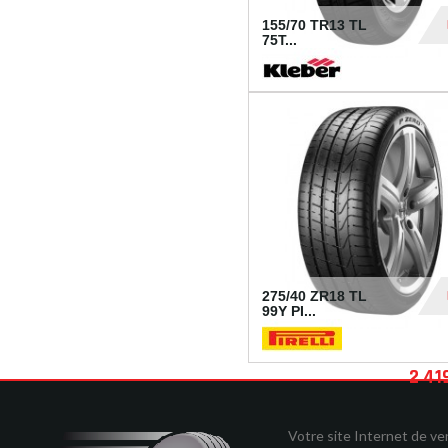
155/70 TR13 TL
75T...
30
275/40 ZR18 TL
99Y PI...
2 41
Votre site Internet de v