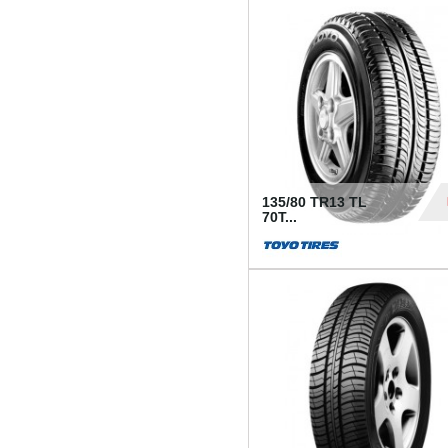
50
135/80 TR13 TL
70T...
26