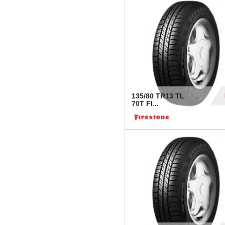
28
135/80 TR13 TL
70T FI...
30