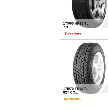
175/60 HR13 TL
77H FI...
39
175/70 TR13 TL
82T CO...