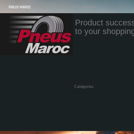
PNEUS MAROC
VOS PNEUS AU MAROC LIVRÉS ET MONTÉS
Product success
to your shopping
Quantity
Total
Catégories
Pneus Auto
Pneu moto
Promos
Marques